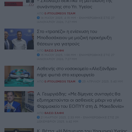
– Σχολιάζει δεικτικά τη ματαίωση της
συνάντησης στο Υπ. Υγείας
ΑΠΌ
E-PTOLEMEOS TEAM
16 ΜΑΪ́ΟΥ 2025, 4:15 ΜΜ - ΕΝΗΜΕΡΏΘΗΚΕ ΣΤΙΣ 27
ΙΑΝΟΥΑΡΊΟΥ 2026, 7:27 ΜΜ
Στο «τραπέζι» η ενίσχυση του
Μποδοσάκειου με μαζική προκήρυξη
θέσεων για γιατρούς
ΑΠΌ
ΒΆΣΩ ΣΆΦΗ
15 ΜΑΪ́ΟΥ 2025, 1:00 ΜΜ - ΕΝΗΜΕΡΏΘΗΚΕ ΣΤΙΣ 27
ΙΑΝΟΥΑΡΊΟΥ 2026, 7:27 ΜΜ
Ασθενής στο νοσοκομείο «Αλεξάνδρα»
πήρε φωτιά στο χειρουργείο
ΑΠΌ
E-PTOLEMEOS TEAM
25 ΑΠΡΙΛΊΟΥ 2025, 5:40 ΜΜ
Α. Γεωργιάδης: «Με δίμηνες συνταγές θα
εξυπηρετούνται οι ασθενείς μέχρι να γίνει
Φαρμακείο του ΕΟΠΥΥ στη Δ. Μακεδονία»
ΑΠΌ
ΒΆΣΩ ΣΆΦΗ
21 ΜΑΡΤΊΟΥ 2025, 2:33 ΜΜ - ΕΝΗΜΕΡΏΘΗΚΕ ΣΤΙΣ 29
ΔΕΚΕΜΒΡΊΟΥ 2025, 6:42 ΜΜ
Κ. Βέττα: «Η δέσμευση του Υπουργού Υγείας