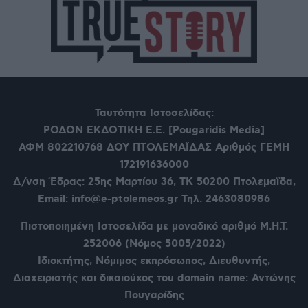
Ταυτότητα Ιστοσελίδας:
ΡΟΔΟΝ ΕΚΔΟΤΙΚΗ Ε.Ε. [Pougaridis Media]
ΑΦΜ 802210768
ΔΟΥ ΠΤΟΛΕΜΑΪΔΑΣ Αριθμός ΓΕΜΗ
172191636000
Δ/νση Έδρας: 25ης Μαρτίου 36,
ΤΚ 50200 Πτολεμαΐδα,
Email: info@e-ptolemeos.gr Τηλ. 2463080986
Πιστοποιημένη Ιστοσελίδα με μοναδικό αριθμό Μ.Η.Τ.
252006 (Νόμος 5005/2022)
Ιδιοκτήτης, Νόμιμος εκπρόσωπος, Διευθυντής,
Διαχειριστής και δικαιούχος του domain name: Αντώνης
Πουγαρίδης