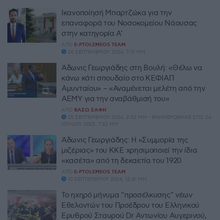
Iκανοποίησή Μπαρτζώκα για την
επαναφορά του Νοσοκομείου Νάουσας
στην κατηγορία Α’
ΑΠΌ
E-PTOLEMEOS TEAM
26 ΣΕΠΤΕΜΒΡΊΟΥ 2024, 7:15 ΜΜ
Άδωνις Γεωργιάδης στη Βουλή: «Θέλω να
κάνω κάτι σπουδαίο στο ΚΕΦΙΑΠ
Αμυνταίου» – «Αναμένεται μελέτη από την
ΑΕΜΥ για την αναβάθμισή του»
ΑΠΌ
ΒΆΣΩ ΣΆΦΗ
25 ΣΕΠΤΕΜΒΡΊΟΥ 2024, 2:52 ΜΜ - ΕΝΗΜΕΡΏΘΗΚΕ ΣΤΙΣ 24
ΙΟΥΝΊΟΥ 2025, 7:32 ΜΜ
Άδωνις Γεωργιάδης: Η «Συμμορία της
μιζέριας» του ΚΚΕ χρησιμοποιεί την ίδια
«κασέτα» από τη δεκαετία του 1920
ΑΠΌ
E-PTOLEMEOS TEAM
10 ΣΕΠΤΕΜΒΡΊΟΥ 2024, 12:41 ΜΜ
Το ηχηρό μήνυμα “προσέλκυσης” νέων
Εθελοντών του Προέδρου του Ελληνικού
Ερυθρού Σταυρού Dr Αντωνίου Αυγερινού,