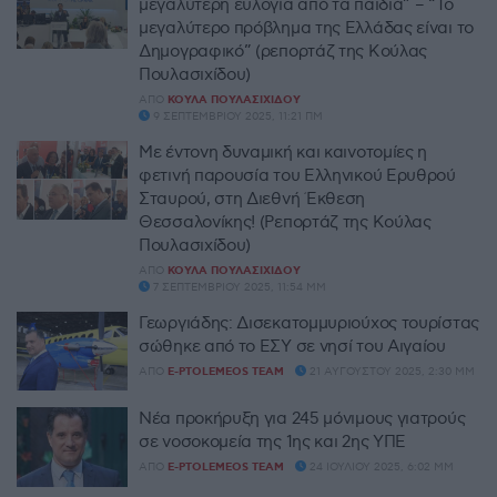
μεγαλύτερη ευλογία από τα παιδιά” – “Το
μεγαλύτερο πρόβλημα της Ελλάδας είναι το
Δημογραφικό” (ρεπορτάζ της Κούλας
Πουλασιχίδου)
ΑΠΌ
ΚΟΎΛΑ ΠΟΥΛΑΣΙΧΊΔΟΥ
9 ΣΕΠΤΕΜΒΡΊΟΥ 2025, 11:21 ΠΜ
Με έντονη δυναμική και καινοτομίες η
φετινή παρουσία του Ελληνικού Ερυθρού
Σταυρού, στη Διεθνή Έκθεση
Θεσσαλονίκης! (Ρεπορτάζ της Κούλας
Πουλασιχίδου)
ΑΠΌ
ΚΟΎΛΑ ΠΟΥΛΑΣΙΧΊΔΟΥ
7 ΣΕΠΤΕΜΒΡΊΟΥ 2025, 11:54 ΜΜ
Γεωργιάδης: Δισεκατομμυριούχος τουρίστας
σώθηκε από το ΕΣΥ σε νησί του Αιγαίου
ΑΠΌ
E-PTOLEMEOS TEAM
21 ΑΥΓΟΎΣΤΟΥ 2025, 2:30 ΜΜ
Νέα προκήρυξη για 245 μόνιμους γιατρούς
σε νοσοκομεία της 1ης και 2ης ΥΠΕ
ΑΠΌ
E-PTOLEMEOS TEAM
24 ΙΟΥΛΊΟΥ 2025, 6:02 ΜΜ