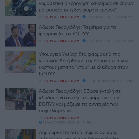
νομοθετικά η χορήγηση καυσίμων σε όποιον
μοτοσυκλετιστή δεν φοράει κράνος”
ΑΠΌ
E-PTOLEMEOS TEAM
23 ΙΑΝΟΥΑΡΊΟΥ 2025, 6:15 ΜΜ
Άδωνις Γεωργιάδης: Τα μέτρα για τα
φαρμακεία του ΕΟΠΥΥ
ΑΠΌ
E-PTOLEMEOS TEAM
22 ΙΑΝΟΥΑΡΊΟΥ 2025, 7:58 ΜΜ
Υπουργείο Υγείας: Στα φαρμακεία της
γειτονιάς θα έρθουν τα φάρμακα υψηλού
κόστους μετά το “ντου” με κλειδαρά στον
ΕΟΠΥΥ
ΑΠΌ
E-PTOLEMEOS TEAM
21 ΙΑΝΟΥΑΡΊΟΥ 2025, 8:10 ΜΜ
Άδωνις Γεωργιάδης: Έδωσε εντολή σε
κλειδαρά να ανοίξει το φαρμακείο του
ΕΟΠΥΥ και μάζεψε τις συνταγές των
ασφαλισμένων
ΑΠΌ
E-PTOLEMEOS TEAM
21 ΙΑΝΟΥΑΡΊΟΥ 2025, 12:49 ΜΜ
Δημιουργείται τετραψήφιος αριθμός
τηλεφώνου για όλα τα θέματα Υγείας