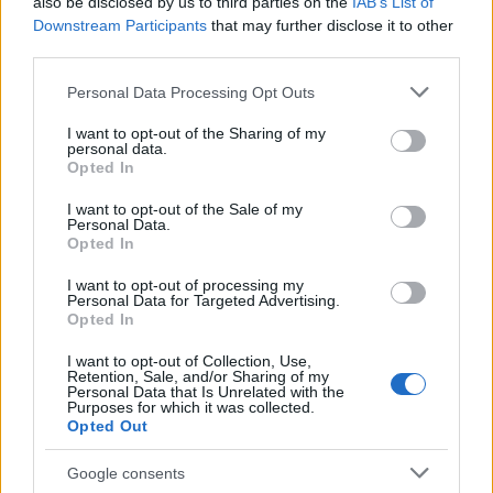
also be disclosed by us to third parties on the
IAB’s List of
Downstream Participants
that may further disclose it to other
third parties.
Please note that this website/app uses one or more Google
Personal Data Processing Opt Outs
services and may gather and store information including but
not limited to your visit or usage behaviour. You may click to
I want to opt-out of the Sharing of my
personal data.
grant or deny consent to Google and its third-party tags to
Opted In
use your data for below specified purposes in below Google
consent section.
I want to opt-out of the Sale of my
Personal Data.
Opted In
I want to opt-out of processing my
Personal Data for Targeted Advertising.
Opted In
I want to opt-out of Collection, Use,
Retention, Sale, and/or Sharing of my
Personal Data that Is Unrelated with the
Purposes for which it was collected.
Opted Out
Google consents