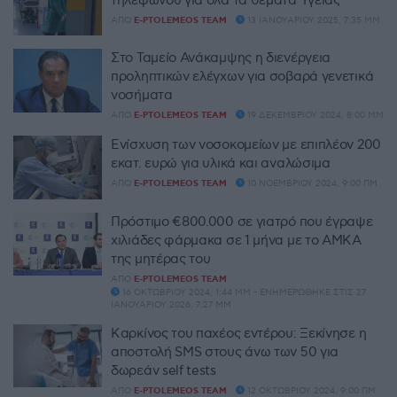
ΑΠΌ
E-PTOLEMEOS TEAM
13 ΙΑΝΟΥΑΡΊΟΥ 2025, 7:35 ΜΜ
Στο Ταμείο Ανάκαμψης η διενέργεια
προληπτικών ελέγχων για σοβαρά γενετικά
νοσήματα
ΑΠΌ
E-PTOLEMEOS TEAM
19 ΔΕΚΕΜΒΡΊΟΥ 2024, 8:00 ΜΜ
Ενίσχυση των νοσοκομείων με επιπλέον 200
εκατ. ευρώ για υλικά και αναλώσιμα
ΑΠΌ
E-PTOLEMEOS TEAM
10 ΝΟΕΜΒΡΊΟΥ 2024, 9:00 ΠΜ
Πρόστιμο €800.000 σε γιατρό που έγραψε
χιλιάδες φάρμακα σε 1 μήνα με το ΑΜΚΑ
της μητέρας του
ΑΠΌ
E-PTOLEMEOS TEAM
16 ΟΚΤΩΒΡΊΟΥ 2024, 1:44 ΜΜ - ΕΝΗΜΕΡΏΘΗΚΕ ΣΤΙΣ 27
ΙΑΝΟΥΑΡΊΟΥ 2026, 7:27 ΜΜ
Καρκίνος του παχέος εντέρου: Ξεκίνησε η
αποστολή SMS στους άνω των 50 για
δωρεάν self tests
ΑΠΌ
E-PTOLEMEOS TEAM
12 ΟΚΤΩΒΡΊΟΥ 2024, 9:00 ΠΜ