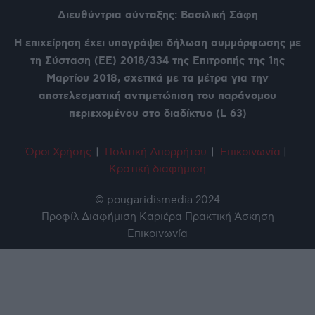
Διευθύντρια σύνταξης: Βασιλική Σάφη
Η επιχείρηση έχει υπογράψει δήλωση συμμόρφωσης με
τη Σύσταση (ΕΕ) 2018/334 της Επιτροπής της 1ης
Μαρτίου 2018, σχετικά με τα μέτρα για την
αποτελεσματική αντιμετώπιση του παράνομου
περιεχομένου στο διαδίκτυο (L 63)
Όροι Χρήση
ς
|
Πολιτική Απορρήτου
|
Επικοινωνία
|
Κρατική διαφήμιση
© pougaridismedia 2024
Προφίλ
Διαφήμιση
Καριέρα
Πρακτική Άσκηση
Επικοινωνία