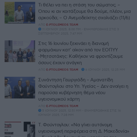
Τι θέλει να πει η στάση του σώματος; –
Όπου κι αν κοιτάξουμε θα δούμε, πλέον, μια
αρκούδα; – Ο Ανεμοδείκτης σχολιάζει (11/6)
ΑΠΌ
E-PTOLEMEOS TEAM
11 ΙΟΥΝΊΟΥ 2025, 8:00 ΠΜ - ΕΝΗΜΕΡΏΘΗΚΕ ΣΤΙΣ 3
ΣΕΠΤΕΜΒΡΊΟΥ 2025, 7:47 ΜΜ
Στις 16 Ιουνίου ξεκινάει η διανομή
φαρμάκων κατ’ οίκον από τον ΕΟΠΥΥ
-Μητσοτάκης: Καθήκον να φροντίζουμε
όσους έχουν ανάγκη
ΑΠΌ
E-PTOLEMEOS TEAM
6 ΙΟΥΝΊΟΥ 2025, 12:25 ΜΜ
Συνάντηση Γεωργιάδη – Αμανατίδη
Φούντογλου στο Υπ. Υγείας – Δεν ανοίγει η
παρούσα κυβέρνηση θέμα νέου
υγειονομικού χάρτη
ΑΠΌ
E-PTOLEMEOS TEAM
5 ΙΟΥΝΊΟΥ 2025, 12:51 ΜΜ - ΕΝΗΜΕΡΏΘΗΚΕ ΣΤΙΣ 16
ΙΟΥΝΊΟΥ 2025, 7:28 ΜΜ
Τ. Φούντογλου: «Να γίνει αυτόνομη
υγειονομική περιφέρεια στη Δ. Μακεδονία»