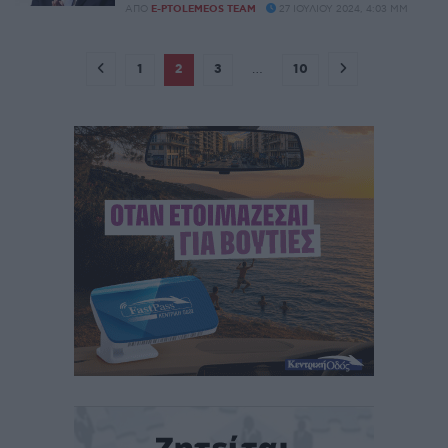
ΑΠΌ
E-PTOLEMEOS TEAM
27 ΙΟΥΛΊΟΥ 2024, 4:03 ΜΜ
1
2
3
…
10