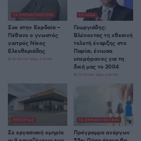
ΤΑ ΣΗΜΑΝΤΙΚΟΤΕΡΑ
ΕΛΛΆΔΑ
Σοκ στην Εορδαία –
Γεωργιάδης:
Πέθανε o γνωστός
Βλέποντας τη χθεσινή
γιατρός Νίκος
τελετή έναρξης στο
Ελευθεριάδης
Παρίσι, ένιωσα
υπερήφανος για τη
30 ΙΟΥΛΊΟΥ 2026, 5:10 ΜΜ
δική μας το 2004
27 ΙΟΥΛΊΟΥ 2024, 4:03 ΜΜ
ΡΕΠΟΡΤΆΖ
ΤΑ ΣΗΜΑΝΤΙΚΟΤΕΡΑ
Σε εργασιακή ομηρία
Πρόγραμμα ανέργων
οι 9 εργαζόμενοι των
55+: Πόσα άτομα θα