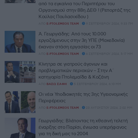
από τα εγκαίνια του Περιπτέρου του
Οργανισμού στην 88η ΔΕΘ ! (Ρεπορτάζ της
Κούλας Πουλασιχίδου )
ΑΠΌ
E-PTOLEMEOS TEAM
9 ΣΕΠΤΕΜΒΡΊΟΥ 2024, 9:33 ΠΜ
Ά. Γεωργιάδης: Από τους 10.000
εργαζόμενους στην 3η ΥΠΕ (Μακεδονία)
έκαναν στάση εργασίας οι 73
ΑΠΌ
E-PTOLEMEOS TEAM
6 ΣΕΠΤΕΜΒΡΊΟΥ 2024, 5:17 ΜΜ
Κίνητρα σε γιατρούς άγονων και
προβληματικών περιοχών – Στην Α΄
κατηγορία Πτολεμαΐδα & Κοζάνη
ΑΠΌ
ΒΆΣΩ ΣΆΦΗ
5 ΣΕΠΤΕΜΒΡΊΟΥ 2024, 6:10 ΜΜ
Οι νέοι Υποδιοικητές της 3ης Υγειονομικής
Περιφέρειας
ΑΠΌ
E-PTOLEMEOS TEAM
23 ΑΥΓΟΎΣΤΟΥ 2024, 2:02 ΜΜ
Γεωργιάδης: Βλέποντας τη χθεσινή τελετή
έναρξης στο Παρίσι, ένιωσα υπερήφανος
για τη δική μας το 2004