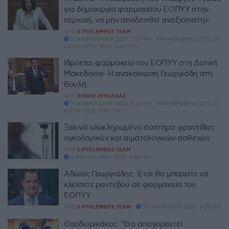
για δημιουργία φαρμακείου ΕΟΠΥΥ στην
περιοχή, να μην αποδειχθεί αναξιόπιστη»
ΑΠΌ
E-PTOLEMEOS TEAM
10 ΦΕΒΡΟΥΑΡΊΟΥ 2025, 7:37 ΜΜ - ΕΝΗΜΕΡΏΘΗΚΕ ΣΤΙΣ 29
ΔΕΚΕΜΒΡΊΟΥ 2025, 6:42 ΜΜ
Ιδρύεται φαρμακείο του ΕΟΠΥΥ στη Δυτική
Μακεδονία- Η ανακοίνωση Γεωργιάδη στη
Βουλή
ΑΠΌ
ΖΉΣΗΣ ΠΙΤΣΙΆΒΑΣ
10 ΦΕΒΡΟΥΑΡΊΟΥ 2025, 5:29 ΜΜ - ΕΝΗΜΕΡΏΘΗΚΕ ΣΤΙΣ 27
ΜΑΪ́ΟΥ 2025, 5:38 ΜΜ
Ξεκινά ολοκληρωμένο σύστημα φροντίδας
ογκολογικών και αιματολογικών ασθενών
ΑΠΌ
E-PTOLEMEOS TEAM
4 ΦΕΒΡΟΥΑΡΊΟΥ 2025, 4:30 ΜΜ
Άδωνις Γεωργιάδης: Έτσι θα μπορείτε να
κλείσετε ραντεβού σε φαρμακεία του
ΕΟΠΥΥ
ΑΠΌ
E-PTOLEMEOS TEAM
24 ΙΑΝΟΥΑΡΊΟΥ 2025, 8:29 ΜΜ
Θεοδωρικάκος: “Θα απαγορευτεί