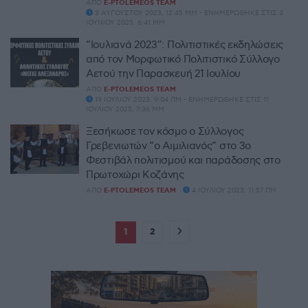
ΑΠΌ
E-PTOLEMEOS TEAM
3 ΑΥΓΟΎΣΤΟΥ 2023, 12:45 ΜΜ - ΕΝΗΜΕΡΏΘΗΚΕ ΣΤΙΣ 3
ΙΟΥΝΊΟΥ 2025, 6:41 ΜΜ
“Ιουλιανά 2023”: Πολιτιστικές εκδηλώσεις
από τον Μορφωτικό Πολιτιστικό Σύλλογο
Αετού την Παρασκευή 21 Ιουλίου
ΑΠΌ
E-PTOLEMEOS TEAM
19 ΙΟΥΛΊΟΥ 2023, 9:04 ΠΜ - ΕΝΗΜΕΡΏΘΗΚΕ ΣΤΙΣ 11
ΙΟΥΛΊΟΥ 2025, 7:36 ΜΜ
Ξεσήκωσε τον κόσμο ο Σύλλογος
Γρεβενιωτών “ο Αιμιλιανός” στο 3ο
Φεστιβάλ πολιτισμού και παράδοσης στο
Πρωτοχώρι Κοζάνης
ΑΠΌ
E-PTOLEMEOS TEAM
4 ΙΟΥΛΊΟΥ 2023, 11:57 ΠΜ
1
2