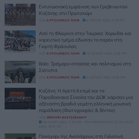
Εντυπωσιακή εμφάνιση των Γρεβενιωτών
Κοζάνης στο Πρωτοχώρι
ΑΠΌ
E-PTOLEMEOS TEAM
4 ΙΟΥΛΊΟΥ 2026, 9:00 ΠΜ
Από τη Φλώρινα στην Τουρκία: Χορωδία και
χορευτικό τμήμα έδωσαν το παρόν στη
Γιορτή Φράουλας
ΑΠΌ
E-PTOLEMEOS TEAM
13 ΙΟΥΝΊΟΥ 2026, 4:32 ΜΜ
Βοΐο: Τριήμερο ιππασίας και πολιτισμού στη
Σιάτιστα
ΑΠΌ
E-PTOLEMEOS TEAM
4 ΙΟΥΝΊΟΥ 2026, 8:00 ΜΜ
Κοζάνη: Η Αρετή Κετιμέ και τα
Παραδοσιακά Σύνολα του ΔΩΚ χάρισαν μια
αξέχαστη βραδιά γεμάτη ελληνική μουσική
παράδοση (Φωτογραφίες & Βίντεο)
ΑΠΌ
ΜΕΡΌΠΗ ΒΑΧΤΣΕΒΆΝΟΥ
24 ΜΑΪ́ΟΥ 2026, 11:36 ΜΜ - ΕΝΗΜΕΡΏΘΗΚΕ ΣΤΙΣ 25 ΜΑΪ́ΟΥ
2026, 10:37 ΠΜ
Πανηγύρι της Αναλήψεως στη Γαλατινή