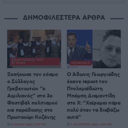
ΔΗΜΟΦΙΛΕΣΤΕΡΑ ΑΡΘΡΑ
ΕΚΔΗΛΏΣΕΙΣ ΠΟΥ
ΈΓΙΝΑΝ
ΚΟΙΝΩΝΊΑ
Ξεσήκωσε τον κόσμο
Ο Άδωνις Γεωργιάδης
ο Σύλλογος
έκανε repost τον
Γρεβενιωτών “ο
Πτολεμαϊδιώτη
Αιμιλιανός” στο 3ο
Μπάμπη Διαμαντίδη
Φεστιβάλ πολιτισμού
στο X: “Χαίρομαι πάρα
και παράδοσης στο
πολύ όταν τα διαβάζω
Πρωτοχώρι Κοζάνης
αυτά”
4 ΙΟΥΛΊΟΥ 2023, 11:57 ΠΜ
7 ΑΥΓΟΎΣΤΟΥ 2026, 6:59 ΜΜ