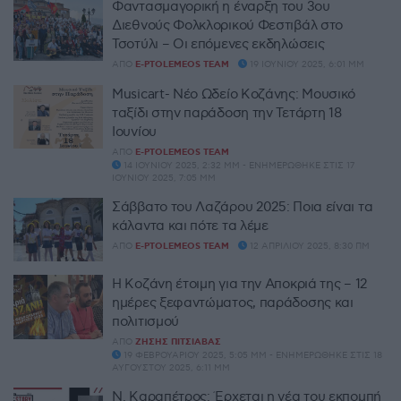
Φαντασμαγορική η έναρξη του 3ου
Διεθνούς Φολκλορικού Φεστιβάλ στο
Τσοτύλι – Οι επόμενες εκδηλώσεις
ΑΠΌ
E-PTOLEMEOS TEAM
19 ΙΟΥΝΊΟΥ 2025, 6:01 ΜΜ
Musicart- Νέο Ωδείο Κοζάνης: Μουσικό
ταξίδι στην παράδοση την Τετάρτη 18
Ιουνίου
ΑΠΌ
E-PTOLEMEOS TEAM
14 ΙΟΥΝΊΟΥ 2025, 2:32 ΜΜ - ΕΝΗΜΕΡΏΘΗΚΕ ΣΤΙΣ 17
ΙΟΥΝΊΟΥ 2025, 7:05 ΜΜ
Σάββατο του Λαζάρου 2025: Ποια είναι τα
κάλαντα και πότε τα λέμε
ΑΠΌ
E-PTOLEMEOS TEAM
12 ΑΠΡΙΛΊΟΥ 2025, 8:30 ΠΜ
Η Κοζάνη έτοιμη για την Αποκριά της – 12
ημέρες ξεφαντώματος, παράδοσης και
πολιτισμού
ΑΠΌ
ΖΉΣΗΣ ΠΙΤΣΙΆΒΑΣ
19 ΦΕΒΡΟΥΑΡΊΟΥ 2025, 5:05 ΜΜ - ΕΝΗΜΕΡΏΘΗΚΕ ΣΤΙΣ 18
ΑΥΓΟΎΣΤΟΥ 2025, 6:11 ΜΜ
Ν. Καραπέτρος: Έρχεται η νέα του εκπομπή