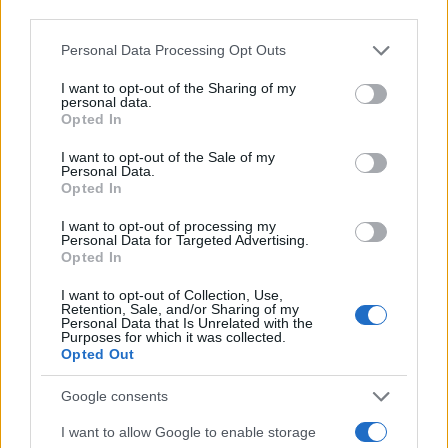
third parties.
Please note that this website/app uses one or more Google
Personal Data Processing Opt Outs
services and may gather and store information including but
not limited to your visit or usage behaviour. You may click to
I want to opt-out of the Sharing of my
personal data.
grant or deny consent to Google and its third-party tags to
Opted In
use your data for below specified purposes in below Google
consent section.
I want to opt-out of the Sale of my
Personal Data.
Opted In
I want to opt-out of processing my
Personal Data for Targeted Advertising.
Opted In
I want to opt-out of Collection, Use,
Retention, Sale, and/or Sharing of my
Personal Data that Is Unrelated with the
Purposes for which it was collected.
Opted Out
Google consents
I want to allow Google to enable storage