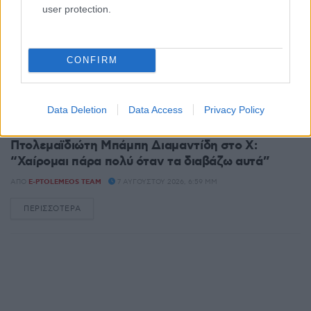
user protection.
CONFIRM
ΚΟΙΝΩΝΊΑ
Data Deletion
Data Access
Privacy Policy
Ο Άδωνις Γεωργιάδης έκανε repost τον
Πτολεμαϊδιώτη Μπάμπη Διαμαντίδη στο X:
“Χαίρομαι πάρα πολύ όταν τα διαβάζω αυτά”
ΑΠΌ
E-PTOLEMEOS TEAM
7 ΑΥΓΟΎΣΤΟΥ 2026, 6:59 ΜΜ
ΠΕΡΙΣΣΌΤΕΡΑ
DETAILS