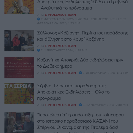
Αποκριάτικες Εκδηλώσεις 2026 στα Γρεβενά
– Αναλυτικά το πρόγραμμα
ΑΠΌ
E-PTOLEMEOS TEAM
11 ΦΕΒΡΟΥΑΡΊΟΥ 2026, 5:49 ΜΜ - ΕΝΗΜΕΡΏΘΗΚΕ ΣΤΙΣ 12
ΦΕΒΡΟΥΑΡΊΟΥ 2026, 1:53 ΜΜ
Σύλλογος «Κόζιανη»: Περίπατος παράδοσης
και άθλησης στο Κουρί Κοζάνης
ΑΠΌ
E-PTOLEMEOS TEAM
2 ΦΕΒΡΟΥΑΡΊΟΥ 2026, 4:28 ΜΜ
Κοζανίτικη Αποκριά: Δύο εκδηλώσεις πριν
το Δωδεκαήμερο
ΑΠΌ
E-PTOLEMEOS TEAM
2 ΦΕΒΡΟΥΑΡΊΟΥ 2026, 4:14 ΜΜ
Σέρβια: Γλέντι και παράδοση στις
Αποκριάτικες Εκδηλώσεις – Όλο το
πρόγραμμα
ΑΠΌ
E-PTOLEMEOS TEAM
30 ΙΑΝΟΥΑΡΊΟΥ 2026, 7:30 ΜΜ
“Ιεροτελεστία” η απόσταξη του τσίπουρου
στο ιστορικό παραδοσιακό ΚΑΖΑΝΙ του
Στέργιου Οικονομάκη της Πτολεμαΐδας!