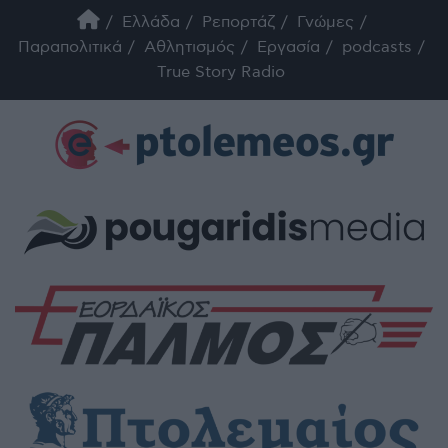
Ελλάδα
Ρεπορτάζ
Γνώμες
Παραπολιτικά
Αθλητισμός
Εργασία
podcasts
True Story Radio