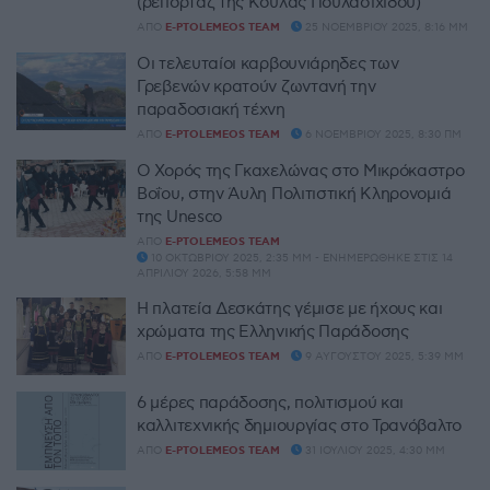
(ρεπορτάζ της Κούλας Πουλασιχίδου)
ΑΠΌ
E-PTOLEMEOS TEAM
25 ΝΟΕΜΒΡΊΟΥ 2025, 8:16 ΜΜ
Οι τελευταίοι καρβουνιάρηδες των
Γρεβενών κρατούν ζωντανή την
παραδοσιακή τέχνη
ΑΠΌ
E-PTOLEMEOS TEAM
6 ΝΟΕΜΒΡΊΟΥ 2025, 8:30 ΠΜ
Ο Χορός της Γκαχελώνας στο Μικρόκαστρο
Βοΐου, στην Άυλη Πολιτιστική Κληρονομιά
της Unesco
ΑΠΌ
E-PTOLEMEOS TEAM
10 ΟΚΤΩΒΡΊΟΥ 2025, 2:35 ΜΜ - ΕΝΗΜΕΡΏΘΗΚΕ ΣΤΙΣ 14
ΑΠΡΙΛΊΟΥ 2026, 5:58 ΜΜ
Η πλατεία Δεσκάτης γέμισε με ήχους και
χρώματα της Ελληνικής Παράδοσης
ΑΠΌ
E-PTOLEMEOS TEAM
9 ΑΥΓΟΎΣΤΟΥ 2025, 5:39 ΜΜ
6 μέρες παράδοσης, πολιτισμού και
καλλιτεχνικής δημιουργίας στο Τρανόβαλτο
ΑΠΌ
E-PTOLEMEOS TEAM
31 ΙΟΥΛΊΟΥ 2025, 4:30 ΜΜ