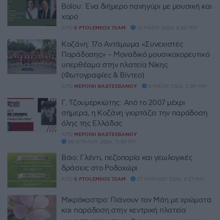
Βοΐου: Ένα διήμερο πανηγύρι με μουσική και
χορό
ΑΠΌ
E-PTOLEMEOS TEAM
14 ΜΑΪ́ΟΥ 2026, 8:30 ΜΜ
Κοζάνη: 17ο Αντάμωμα «Συνεχιστές
Παράδοσης» – Μοναδικό μουσικοχορευτικό
υπερθέαμα στην πλατεία Νίκης
(Φωτογραφίες & Βίντεο)
ΑΠΌ
ΜΕΡΌΠΗ ΒΑΧΤΣΕΒΆΝΟΥ
3 ΜΑΪ́ΟΥ 2026, 2:39 ΜΜ
Γ. Τζουμερκιώτης: Από το 2007 μέχρι
σήμερα, η Κοζάνη γιορτάζει την παράδοση
όλης της Ελλάδας
ΑΠΌ
ΜΕΡΌΠΗ ΒΑΧΤΣΕΒΆΝΟΥ
30 ΑΠΡΙΛΊΟΥ 2026, 11:50 ΠΜ
Βόιο: Γλέντι, πεζοπορία και γεωλογικές
δράσεις στο Ροδοχώρι
ΑΠΌ
E-PTOLEMEOS TEAM
27 ΑΠΡΙΛΊΟΥ 2026, 4:27 ΜΜ
Μικρόκαστρο: Πιάνουν τον Μάη με χρώματα
και παράδοση στην κεντρική πλατεία