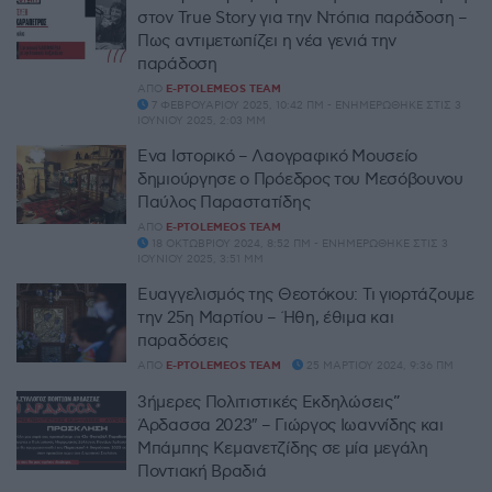
στον True Story για την Ντόπια παράδοση –
Πως αντιμετωπίζει η νέα γενιά την
παράδοση
ΑΠΌ
E-PTOLEMEOS TEAM
7 ΦΕΒΡΟΥΑΡΊΟΥ 2025, 10:42 ΠΜ - ΕΝΗΜΕΡΏΘΗΚΕ ΣΤΙΣ 3
ΙΟΥΝΊΟΥ 2025, 2:03 ΜΜ
Ένα Ιστορικό – Λαογραφικό Μουσείο
δημιούργησε ο Πρόεδρος του Μεσόβουνου
Παύλος Παραστατίδης
ΑΠΌ
E-PTOLEMEOS TEAM
18 ΟΚΤΩΒΡΊΟΥ 2024, 8:52 ΠΜ - ΕΝΗΜΕΡΏΘΗΚΕ ΣΤΙΣ 3
ΙΟΥΝΊΟΥ 2025, 3:51 ΜΜ
Ευαγγελισμός της Θεοτόκου: Τι γιορτάζουμε
την 25η Μαρτίου – Ήθη, έθιμα και
παραδόσεις
ΑΠΌ
E-PTOLEMEOS TEAM
25 ΜΑΡΤΊΟΥ 2024, 9:36 ΠΜ
3ήμερες Πολιτιστικές Εκδηλώσεις”
Άρδασσα 2023″ – Γιώργος Ιωαννίδης και
Μπάμπης Κεμανετζίδης σε μία μεγάλη
Ποντιακή Βραδιά