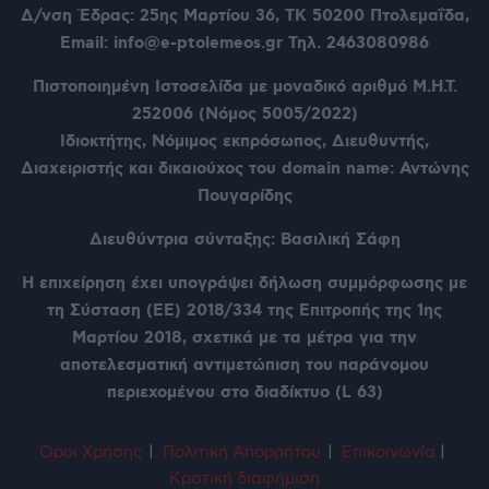
Δ/νση Έδρας: 25ης Μαρτίου 36,
ΤΚ 50200 Πτολεμαΐδα,
Email: info@e-ptolemeos.gr Τηλ. 2463080986
Πιστοποιημένη Ιστοσελίδα με μοναδικό αριθμό Μ.Η.Τ.
252006 (Νόμος 5005/2022)
Ιδιοκτήτης, Νόμιμος εκπρόσωπος, Διευθυντής,
Διαχειριστής και δικαιούχος του domain name: Αντώνης
Πουγαρίδης
Διευθύντρια σύνταξης: Βασιλική Σάφη
Η επιχείρηση έχει υπογράψει δήλωση συμμόρφωσης με
τη Σύσταση (ΕΕ) 2018/334 της Επιτροπής της 1ης
Μαρτίου 2018, σχετικά με τα μέτρα για την
αποτελεσματική αντιμετώπιση του παράνομου
περιεχομένου στο διαδίκτυο (L 63)
Όροι Χρήση
ς
|
Πολιτική Απορρήτου
|
Επικοινωνία
|
Κρατική διαφήμιση