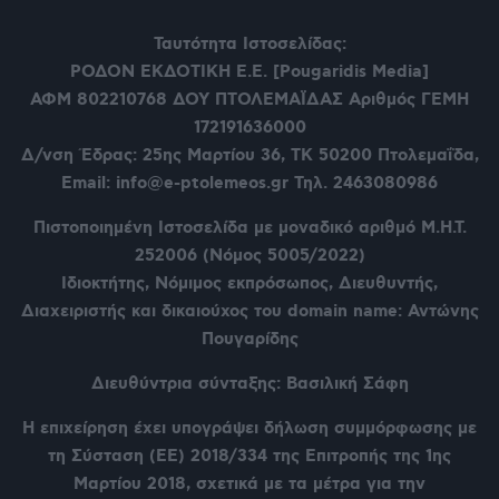
Ταυτότητα Ιστοσελίδας:
ΡΟΔΟΝ ΕΚΔΟΤΙΚΗ Ε.Ε. [Pougaridis Media]
ΑΦΜ 802210768
ΔΟΥ ΠΤΟΛΕΜΑΪΔΑΣ Αριθμός ΓΕΜΗ
172191636000
Δ/νση Έδρας: 25ης Μαρτίου 36,
ΤΚ 50200 Πτολεμαΐδα,
Email: info@e-ptolemeos.gr Τηλ. 2463080986
Πιστοποιημένη Ιστοσελίδα με μοναδικό αριθμό Μ.Η.Τ.
252006 (Νόμος 5005/2022)
Ιδιοκτήτης, Νόμιμος εκπρόσωπος, Διευθυντής,
Διαχειριστής και δικαιούχος του domain name: Αντώνης
Πουγαρίδης
Διευθύντρια σύνταξης: Βασιλική Σάφη
Η επιχείρηση έχει υπογράψει δήλωση συμμόρφωσης με
τη Σύσταση (ΕΕ) 2018/334 της Επιτροπής της 1ης
Μαρτίου 2018, σχετικά με τα μέτρα για την