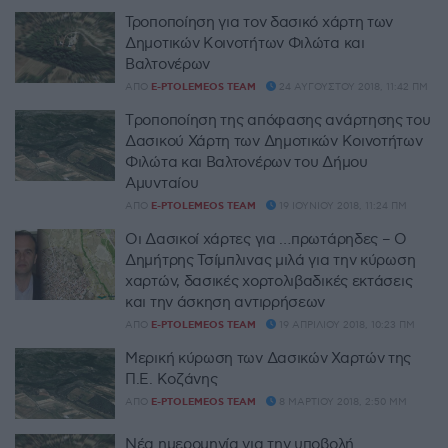
Τροποποίηση για τον δασικό χάρτη των
Δημοτικών Κοινοτήτων Φιλώτα και
Βαλτονέρων
ΑΠΌ
E-PTOLEMEOS TEAM
24 ΑΥΓΟΎΣΤΟΥ 2018, 11:42 ΠΜ
Tροποποίηση της απόφασης ανάρτησης του
Δασικού Χάρτη των Δημοτικών Κοινοτήτων
Φιλώτα και Βαλτονέρων του Δήμου
Αμυνταίου
ΑΠΌ
E-PTOLEMEOS TEAM
19 ΙΟΥΝΊΟΥ 2018, 11:24 ΠΜ
Οι Δασικοί χάρτες για …πρωτάρηδες – Ο
Δημήτρης Τσίμπλινας μιλά για την κύρωση
χαρτών, δασικές χορτολιβαδικές εκτάσεις
και την άσκηση αντιρρήσεων
ΑΠΌ
E-PTOLEMEOS TEAM
19 ΑΠΡΙΛΊΟΥ 2018, 10:23 ΠΜ
Μερική κύρωση των Δασικών Χαρτών της
Π.Ε. Κοζάνης
ΑΠΌ
E-PTOLEMEOS TEAM
8 ΜΑΡΤΊΟΥ 2018, 2:50 ΜΜ
Nέα ημερομηνία για την υποβολή