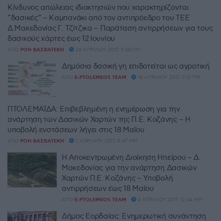
Κίνδυνος απώλειας ιδιοκτησιών που χαρακτηρίζονται
“δασικές” – Καμπανάκι από τον αντιπρόεδρο του ΤΕΕ
Δ.Μακεδονίας Γ. Τζίτζικα – Παράταση αντιρρήσεων για τους
δασικούς χάρτες έως 12 Ιουνίου
ΑΠΌ
ΡΌΗ ΒΑΣΒΑΤΈΚΗ
28 ΑΠΡΙΛΊΟΥ 2017, 5:00 ΠΜ
Δημόσια δασική γη επιδοτείται ως αγροτική
ΑΠΌ
E-PTOLEMEOS TEAM
18 ΑΠΡΙΛΊΟΥ 2017, 7:13 ΠΜ
ΠΤΟΛΕΜΑΪΔΑ: Επιβεβλημένη η ενημέρωση για την
ανάρτηση των Δασικών Χαρτών της Π.Ε. Κοζάνης – Η
υποβολή ενστάσεων λήγει στις 18 Μαΐου
ΑΠΌ
ΡΌΗ ΒΑΣΒΑΤΈΚΗ
7 ΑΠΡΙΛΊΟΥ 2017, 5:47 ΜΜ
H Αποκεντρωμένη Διοίκηση Ηπείρου – Δ.
Μακεδονίας για την ανάρτηση Δασικών
Χαρτών Π.Ε. Κοζάνης – Υποβολή
αντιρρήσεων έως 18 Μαΐου
ΑΠΌ
E-PTOLEMEOS TEAM
4 ΑΠΡΙΛΊΟΥ 2017, 12:04 ΜΜ
Δήμος Εορδαίας: Ενημερωτική συνάντηση