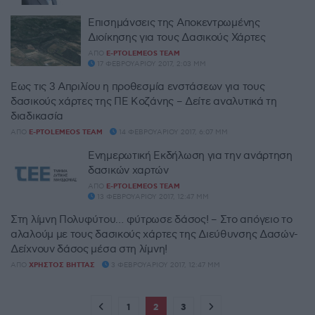
Επισημάνσεις της Αποκεντρωμένης
Διοίκησης για τους Δασικούς Χάρτες
ΑΠΌ
E-PTOLEMEOS TEAM
17 ΦΕΒΡΟΥΑΡΊΟΥ 2017, 2:03 ΜΜ
Έως τις 3 Απριλίου η προθεσμία ενστάσεων για τους
δασικούς χάρτες της ΠΕ Κοζάνης – Δείτε αναλυτικά τη
διαδικασία
ΑΠΌ
E-PTOLEMEOS TEAM
14 ΦΕΒΡΟΥΑΡΊΟΥ 2017, 6:07 ΜΜ
Ενημερωτική Εκδήλωση για την ανάρτηση
δασικών χαρτών
ΑΠΌ
E-PTOLEMEOS TEAM
13 ΦΕΒΡΟΥΑΡΊΟΥ 2017, 12:47 ΜΜ
Στη λίμνη Πολυφύτου… φύτρωσε δάσος! – Στο απόγειο το
αλαλούμ με τους δασικούς χάρτες της Διεύθυνσης Δασών-
Δείχνουν δάσος μέσα στη λίμνη!
ΑΠΌ
ΧΡΉΣΤΟΣ ΒΉΤΤΑΣ
3 ΦΕΒΡΟΥΑΡΊΟΥ 2017, 12:47 ΜΜ
1
2
3