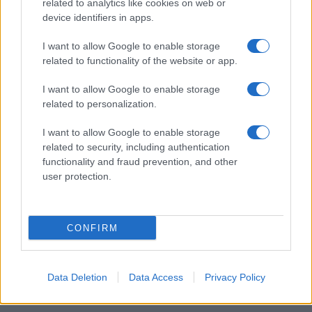
related to analytics like cookies on web or
device identifiers in apps.
I want to allow Google to enable storage
related to functionality of the website or app.
I want to allow Google to enable storage
related to personalization.
I want to allow Google to enable storage
related to security, including authentication
functionality and fraud prevention, and other
ΚΟΙΝΩΝΊΑ
user protection.
Ο Άδωνις Γεωργιάδης έκανε repost τον
Πτολεμαϊδιώτη Μπάμπη Διαμαντίδη στο X:
CONFIRM
“Χαίρομαι πάρα πολύ όταν τα διαβάζω αυτά”
ΑΠΌ
E-PTOLEMEOS TEAM
7 ΑΥΓΟΎΣΤΟΥ 2026, 6:59 ΜΜ
Data Deletion
Data Access
Privacy Policy
ΠΕΡΙΣΣΌΤΕΡΑ
DETAILS