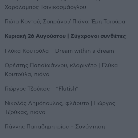
Χαράλαμπος Τσινικοσμάογλου
Γιώτα Κοντού, Σοπράνο / Πιάνο: Έμη Τσιούρα
Κυριακή 26 Αυγούστου | Σύγχρονοι συνθέτες
Γλύκα Κουτούλα – Dream within a dream
Ορέστης Παπαϊωάννου, κλαρινέτο | Γλύκα
Κουτούλα, πιάνο
Γιώργος Τζούκας – “Flutish”
Νικολός Δημόπουλος, φλάουτο | Γιώργος
Τζούκας, πιάνο
Γιάννης Παπαδημητρίου – Συνάντηση