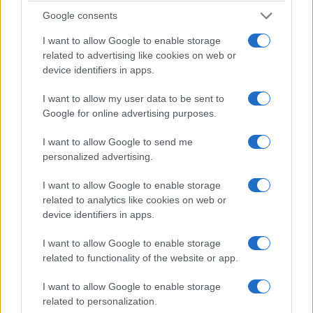
Google consents
Resta immobile
I want to allow Google to enable storage
related to advertising like cookies on web or
‘Αρια του Guglielmo Tell από την όπερα
device identifiers in apps.
“Guglielmo Tell” του Gioachino Rossini
I want to allow my user data to be sent to
Google for online advertising purposes.
Αλέξανδρος Δελιαλής
I want to allow Google to send me
Eccomi in lieta vesta… Oh quante volte
personalized advertising.
I want to allow Google to enable storage
Ρετσιτατίβο και άρια της Giulietta από την
related to analytics like cookies on web or
όπερα “I Capuleti e i Montecchi” του Vincenzo
device identifiers in apps.
Bellini
I want to allow Google to enable storage
related to functionality of the website or app.
Γιώτα Κοντού
I want to allow Google to enable storage
Donde lieta uscì
related to personalization.