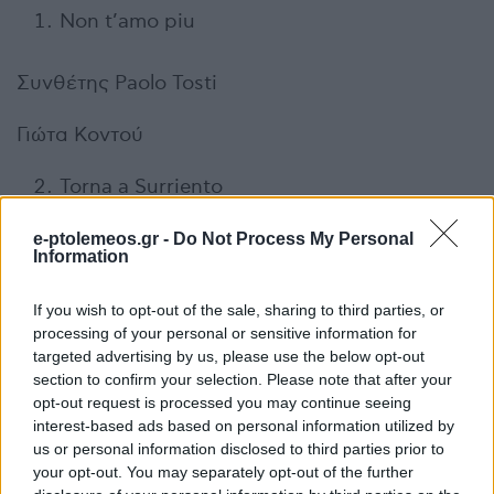
Non t’amo piu
Συνθέτης Paolo Tosti
Γιώτα Κοντού
Torna a Surriento
e-ptolemeos.gr -
Do Not Process My Personal
Ναπολιτάνικο τραγούδι του 1902, συνθέτης
Information
Ernesto De Curtis
If you wish to opt-out of the sale, sharing to third parties, or
Αλέξανδρος Δελιαλής
processing of your personal or sensitive information for
targeted advertising by us, please use the below opt-out
section to confirm your selection. Please note that after your
Parlami d’amore Mariu
opt-out request is processed you may continue seeing
interest-based ads based on personal information utilized by
Ναπολιτάνικο τραγούδι, συνθέτες Ennio Neri &
us or personal information disclosed to third parties prior to
your opt-out. You may separately opt-out of the further
Cesare Andrea Bixio