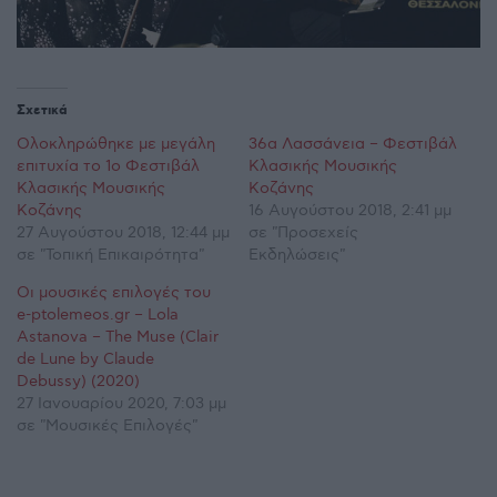
Σχετικά
Ολοκληρώθηκε με μεγάλη
36α Λασσάνεια – Φεστιβάλ
επιτυχία το 1ο Φεστιβάλ
Κλασικής Μουσικής
Κλασικής Μουσικής
Κοζάνης
Κοζάνης
16 Αυγούστου 2018, 2:41 μμ
27 Αυγούστου 2018, 12:44 μμ
σε "Προσεχείς
σε "Τοπική Επικαιρότητα"
Εκδηλώσεις"
Οι μουσικές επιλογές του
e-ptolemeos.gr – Lola
Astanova – The Muse (Clair
de Lune by Claude
Debussy) (2020)
27 Ιανουαρίου 2020, 7:03 μμ
σε "Μουσικές Επιλογές"