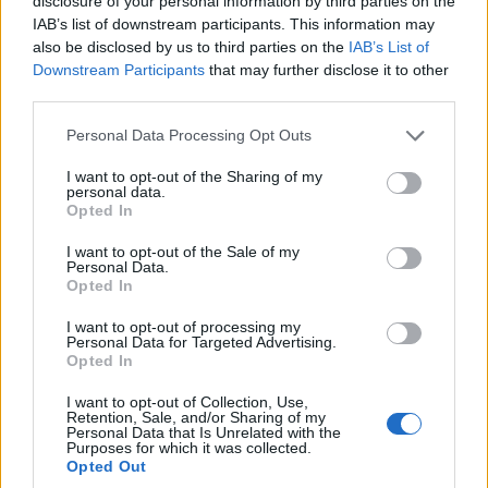
disclosure of your personal information by third parties on the
IAB’s list of downstream participants. This information may
Αλέξανδρος Δελιαλής
also be disclosed by us to third parties on the
IAB’s List of
Downstream Participants
that may further disclose it to other
Chi il bel sogno di Doretta
third parties.
Please note that this website/app uses one or more Google
Personal Data Processing Opt Outs
Άρια της Magda από την όπερα “La Rondine”
services and may gather and store information including but
not limited to your visit or usage behaviour. You may click to
I want to opt-out of the Sharing of my
του Giacomo Puccini
personal data.
grant or deny consent to Google and its third-party tags to
Opted In
use your data for below specified purposes in below Google
Γιώτα Κοντού
consent section.
I want to opt-out of the Sale of my
Personal Data.
Willow song (Salce, Salce) – Ave Maria
Opted In
I want to opt-out of processing my
Σκηνή της Desdemona από την όπερα “Otello”
Personal Data for Targeted Advertising.
Opted In
του Giuseppe Verdi
I want to opt-out of Collection, Use,
Retention, Sale, and/or Sharing of my
Βιολέττα Λούστα
Personal Data that Is Unrelated with the
Purposes for which it was collected.
Opted Out
Β’ ΜΕΡΟΣ