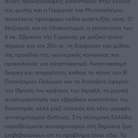
αυτές προκαταλήψεις βασίστηκαν στην έννοια
της φυλής και η Γερμανία του Μεσοπολέμου
αποτέλεσε πρόσφορο πεδίο ανάπτυξής τους. Ο
Ναζισμός και το Ολοκαύτωμα, η γενοκτονία των
6 εκ. Εβραίων της Ευρώπης με μαζικό τρόπο
σήμανε για τον 20ό αι. τη διάψευση του μύθου
της προόδου της νεωτερικής κοινωνίας και
προκαλούσε για αναστοχασμό. Αναστοχασμό
διαρκή και απαραίτητο, καθώς το τέλος του Β΄
Παγκόσμιου Πολέμου και το Άουσβιτς έφεραν
την ίδρυση του κράτους του Ισραήλ, τη μερική
ανασυγκρότηση των εβραϊκών κοινοτήτων της
διασποράς αλλά μαζί παλαιές και νέες μορφές
αντισημιτισμού διεθνώς. Στη σύγχρονη Ελλάδα,
παραδείγματα αντισημιτισμού στη δημόσια ζωή
επιβεβαιώνουν ότι το πρόβλημα είναι εδώ. Τα