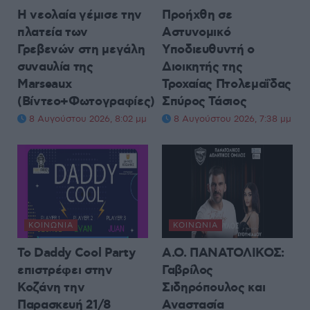
Η νεολαία γέμισε την
Προήχθη σε
πλατεία των
Αστυνομικό
Γρεβενών στη μεγάλη
Υποδιευθυντή ο
συναυλία της
Διοικητής της
Marseaux
Τροχαίας Πτολεμαΐδας
(Βίντεο+Φωτογραφίες)
Σπύρος Τάσιος
8 Αυγούστου 2026, 8:02 μμ
8 Αυγούστου 2026, 7:38 μμ
ΚΟΙΝΩΝΊΑ
ΚΟΙΝΩΝΊΑ
Το Daddy Cool Party
Α.Ο. ΠΑΝΑΤΟΛΙΚΟΣ:
επιστρέφει στην
Γαβρίλος
Κοζάνη την
Σιδηρόπουλος και
Παρασκευή 21/8
Αναστασία