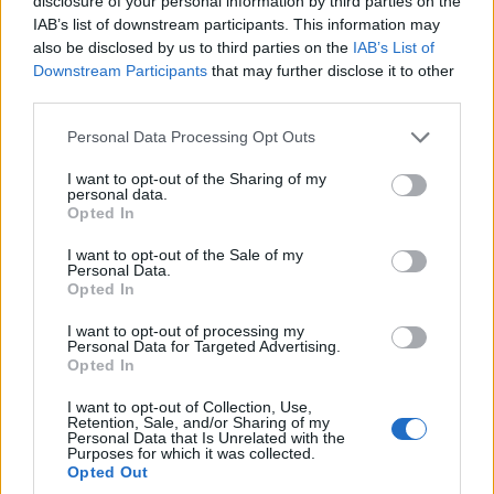
disclosure of your personal information by third parties on the
Πανεπιστημίου Δυτικής
σε "Κοινωνία"
Μακεδονίας την Δευτέρα
IAB’s list of downstream participants. This information may
11 Ιανουαρίου
also be disclosed by us to third parties on the
IAB’s List of
6 Ιανουαρίου 2021, 7:29 πμ
Downstream Participants
that may further disclose it to other
σε "Κοινωνία"
third parties.
Διάλεξη για τον
Please note that this website/app uses one or more Google
Personal Data Processing Opt Outs
νεοφιλελευθερισμό από
services and may gather and store information including but
τον Σύνδεσμο Φιλολόγων
not limited to your visit or usage behaviour. You may click to
I want to opt-out of the Sharing of my
Κοζάνης
personal data.
grant or deny consent to Google and its third-party tags to
Opted In
18 Φεβρουαρίου 2021, 3:20 μμ
use your data for below specified purposes in below Google
σε "Κοινωνία"
consent section.
I want to opt-out of the Sale of my
Personal Data.
Opted In
Ακολουθήστε μας στο
Google News
I want to opt-out of processing my
Personal Data for Targeted Advertising.
και μάθετε πρώτοι όλες τις ειδήσεις!
Opted In
I want to opt-out of Collection, Use,
Retention, Sale, and/or Sharing of my
Personal Data that Is Unrelated with the
Purposes for which it was collected.
Opted Out