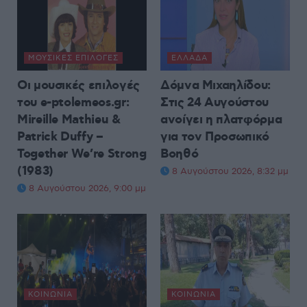
ΜΟΥΣΙΚΈΣ ΕΠΙΛΟΓΈΣ
ΕΛΛΆΔΑ
Οι μουσικές επιλογές
Δόμνα Μιχαηλίδου:
του e-ptolemeos.gr:
Στις 24 Αυγούστου
Mireille Mathieu &
ανοίγει η πλατφόρμα
Patrick Duffy –
για τον Προσωπικό
Together We’re Strong
Βοηθό
(1983)
8 Αυγούστου 2026, 8:32 μμ
8 Αυγούστου 2026, 9:00 μμ
ΚΟΙΝΩΝΊΑ
ΚΟΙΝΩΝΊΑ