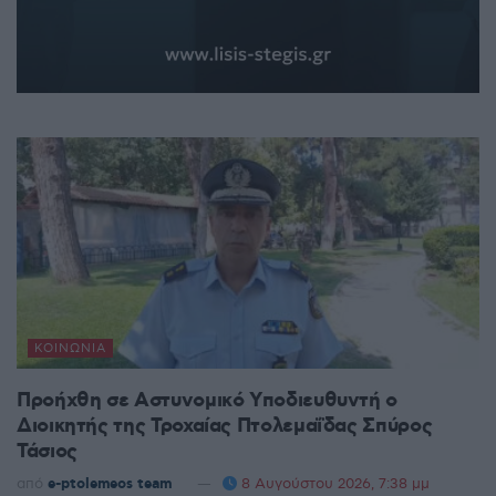
ΚΟΙΝΩΝΊΑ
Προήχθη σε Αστυνομικό Υποδιευθυντή ο
Διοικητής της Τροχαίας Πτολεμαΐδας Σπύρος
Τάσιος
από
e-ptolemeos team
8 Αυγούστου 2026, 7:38 μμ