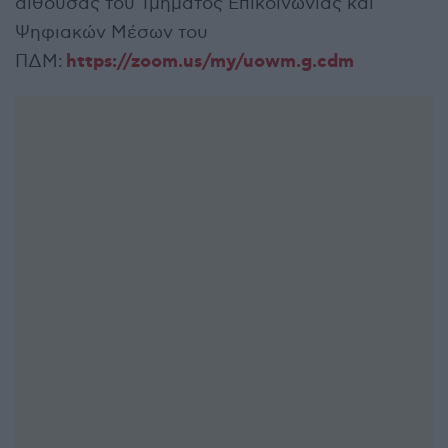
αίθουσας του Τμήματος Επικοινωνίας και
Ψηφιακών Μέσων του
https://zoom.us/my/uowm.g.cdm
ΠΔΜ: