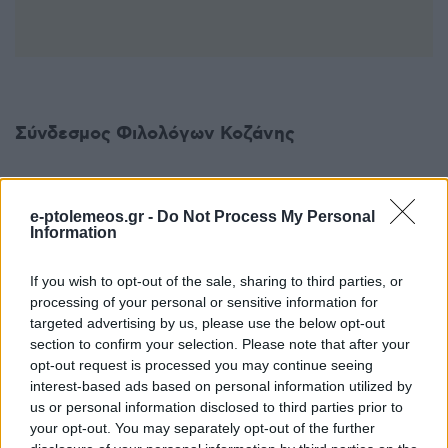
Σύνδεσμος Φιλολόγων Κοζάνης
e-ptolemeos.gr -
Do Not Process My Personal
Information
If you wish to opt-out of the sale, sharing to third parties, or
Σχετικά
processing of your personal or sensitive information for
targeted advertising by us, please use the below opt-out
Διαδικτυακή διάλεξη από
Σύνδεσμος Φιλολόγων
section to confirm your selection. Please note that after your
τον Σύνδεσμος Φιλολόγων
Κοζάνης: Αποτίμηση για τη
opt-out request is processed you may continue seeing
Κοζάνης και το
διάλεξη : “Η δημοκρατία
interest-based ads based on personal information utilized by
Εργαστήριο Κοινωνικών
σήμερα: προκλήσεις και
us or personal information disclosed to third parties prior to
και Μεταναστευτικών
φιλοσοφικές απαντήσεις”
your opt-out. You may separately opt-out of the further
Σπουδών του
14 Ιανουαρίου 2021, 7:49 πμ