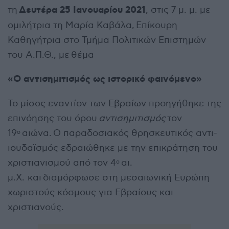
Δευτέρα 25 Ιανουαρίου 2021
τη
, στις 7 μ. μ. με
ομιλήτρια τη Μαρία Καβάλα, Επίκουρη
Καθηγήτρια στο Τμήμα Πολιτικών Επιστημών
του Α.Π.Θ., με θέμα
«Ο αντισημιτισμός ως ιστορικό φαινόμενο»
Το μίσος εναντίον των Εβραίων προηγήθηκε της
επινόησης του όρου
αντισημιτισμός
τον
19
αιώνα. Ο παραδοσιακός θρησκευτικός αντι-
ο
ιουδαϊσμός εδραιώθηκε με την επικράτηση του
χριστιανισμού από τον 4
αι.
ο
μ.Χ. και διαμόρφωσε στη μεσαιωνική Ευρώπη
χωριστούς κόσμους για Εβραίους και
χριστιανούς.