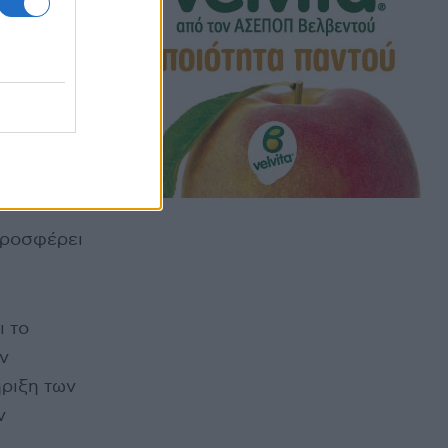
00 και τον
δες που θα
προσφέρει
ι το
ν
ριξη των
ν