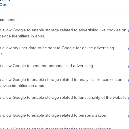
τάταξης και τον μεγάλο τελικό. Η
Out
ρώτη ημέρα περιλάμβανε δύο
consents
ικούς ημιτελικούς, οι οποίοι ανέ
o allow Google to enable storage related to advertising like cookies on
α της συνέχειας.
evice identifiers in apps.
o allow my user data to be sent to Google for online advertising
τελικό, ο Αίαντας Αμυνταίου επικράτησε του ΓΣΚ 
s.
ς το εισιτήριο για τον τελικό. Στο δεύτερο παιχνίδι
to allow Google to send me personalized advertising.
ΑΟΚ Μεσοποταμίας με 52-47, σε ένα πιο κλειστό μα
σης την παρουσία του στον τελικό της διοργάνωσης
o allow Google to enable storage related to analytics like cookies on
evice identifiers in apps.
o allow Google to enable storage related to functionality of the website
o allow Google to enable storage related to personalization.
o allow Google to enable storage related to security, including