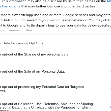
. This information may also be disclosed by us to third parties on the
IA
Participants
that may further disclose it to other third parties.
 that this website/app uses one or more Google services and may gath
Τοπική Επικαιρότητα
Reading T
including but not limited to your visit or usage behaviour. You may click 
 to Google and its third-party tags to use your data for below specifi
News
και μάθετε πρώτοι όλες τις ειδήσε
ogle consent section.
l Data Processing Opt Outs
o opt-out of the Sharing of my personal data.
In
o opt-out of the Sale of my Personal Data.
In
ή του ευθεία μπαίνει σήμερα στο
to opt-out of processing my Personal Data for Targeted
ing.
το Final Four Νεανίδων της ΕΚΑ
In
ργάνωση να κορυφώνεται με τους
o opt-out of Collection, Use, Retention, Sale, and/or Sharing
ersonal Data that Is Unrelated with the Purposes for which it
lected.