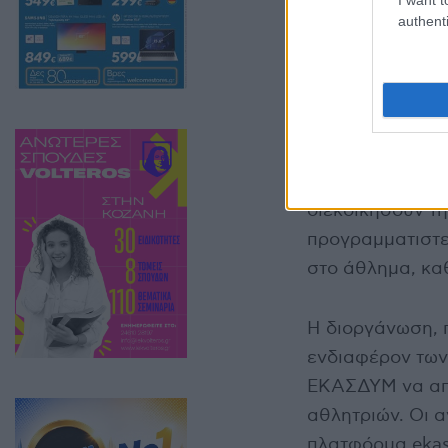
authenti
Το πρόγραμμα τη
μεγάλο τελικό σ
διεκδικήσουν τη
προγραμματιστε
στο άθλημα, κα
Η διοργάνωση, 
ενδιαφέρον των
ΕΚΑΣΔΥΜ να απε
αθλητριών. Οι α
πλατφόρμα ekas