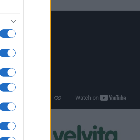
δειξαν
Λασσάνης με
, ο Ηρακλής
τς, και
.