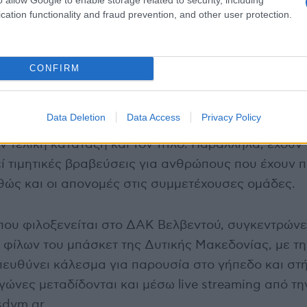
cation functionality and fraud prevention, and other user protection.
CONFIRM
ς Κυριακής περιλαμβάνει τον μικρό τελικό στις 16:
Data Deletion
Data Access
Privacy Policy
τις 18:30, με το ενδιαφέρον να στρέφεται στις ομά
ν τελική κατάταξη και τον τίτλο. Παράλληλα, έχουν
ί τιμητικές βραβεύσεις για ανθρώπους που έχουν 
θώς και οι απονομές στις συμμετέχουσες ομάδες.
που φιλοξενείται στο ΔΑΚ Βελβεντού, συγκεντρώνε
 φίλων του μπάσκετ της Δυτικής Μακεδονίας, με τη
υθύνει κάλεσμα για παρουσία στο γήπεδο και στή
γώνες μεταδίδονται και μέσω live streaming από τη
dym.gr.