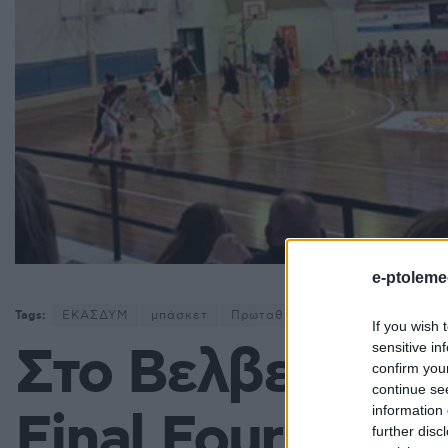
e-ptoleme
Tags:
ΕΚΑΣΔΥΜ
μπάσκετ
Πρωταθλήματα ΕΚΑΣΔΥΜ
If you wish 
Στο Βελβεντό σή
sensitive in
confirm you
continue se
information 
Final Four Νεα
further disc