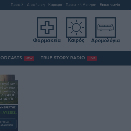
Προφίλ
Διαφήμιση
Καριέρα
Πρακτική Άσκηση
Επικοινωνία
PODCASTS
TRUE STORY RADIO
NEW
LIVE