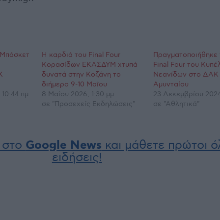
υ Μπάσκετ
Η καρδιά του Final Four
Πραγματοποιήθηκε 
Κορασίδων ΕΚΑΣΔΥΜ χτυπά
Final Four του Κυπέ
Κ
δυνατά στην Κοζάνη το
Νεανίδων στο ΔΑΚ
διήμερο 9-10 Μαΐου
Αμυνταίου
 10:44 πμ
8 Μαΐου 2026, 1:30 μμ
23 Δεκεμβρίου 2024,
σε "Προσεχείς Εκδηλώσεις"
σε "Αθλητικά"
 στο
Google News
και μάθετε πρώτοι όλ
ειδήσεις!