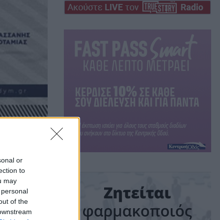
sonal or
του
ection to
ou may
 personal
out of the
ΔΥΜ
 downstream