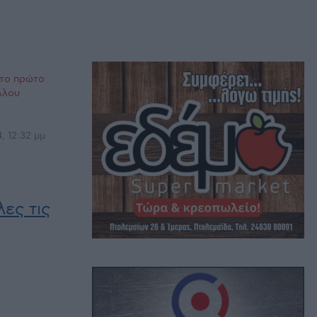
το πρώτο
λλου
 12:32 μμ
ες τις