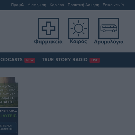
Προφίλ
Διαφήμιση
Καριέρα
Πρακτική Άσκηση
Επικοινωνία
PODCASTS
TRUE STORY RADIO
NEW
LIVE