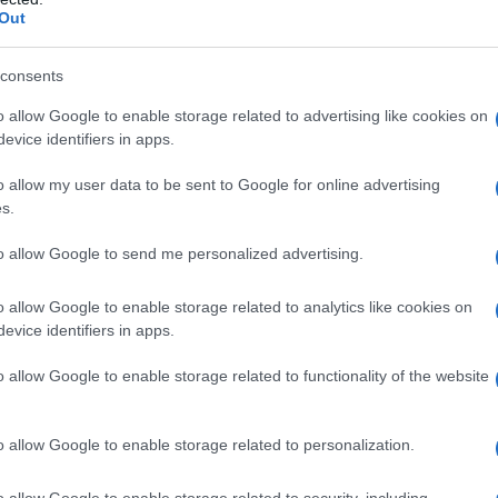
Out
ΜΑΝΤΙΚΟΤΕΡΑ
,
Τοπική Επικαιρότητα
Reading T
News
και μάθετε πρώτοι όλες τις ειδήσε
consents
o allow Google to enable storage related to advertising like cookies on
evice identifiers in apps.
o allow my user data to be sent to Google for online advertising
s.
to allow Google to send me personalized advertising.
ς χώρας που θα χρηματοδοτηθούν από κονδύλια του
o allow Google to enable storage related to analytics like cookies on
υσίασαν «ψηφιακά» και μέσω γιγαντοοθόνης, οι 
evice identifiers in apps.
 Πρωθυπουργό Κυριάκο Μητσοτάκη και την Πρόεδρο
o allow Google to enable storage related to functionality of the website
ροπής Ursula von der Leyen, σήμερα το πρωί.
o allow Google to enable storage related to personalization.
o allow Google to enable storage related to security, including