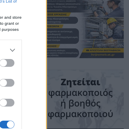
B’s List of
σης
er and store
to grant or
ed purposes
ν