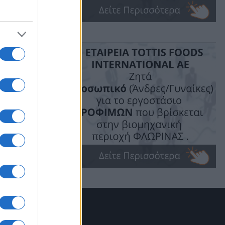
ime: 1 min read
ις!
 Ταμείου
έλληνες
 της