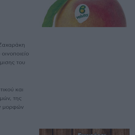
 Ζαχαράκη
 οινοποιείο
μισης του
τικού και
μών, της
ών μορφών