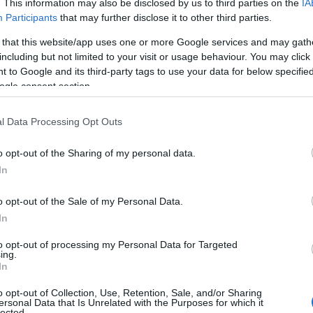
εοχάρης –
. This information may also be disclosed by us to third parties on the
IA
Participants
that may further disclose it to other third parties.
ράσεις αναβάθμι
 that this website/app uses one or more Google services and may gath
including but not limited to your visit or usage behaviour. You may click 
 to Google and its third-party tags to use your data for below specifi
ύ προϊόντος μέσω
ogle consent section.
άκαμψης –
l Data Processing Opt Outs
o opt-out of the Sharing of my personal data.
λέπετε το μέλλο
In
o opt-out of the Sale of my Personal Data.
ασίας για την
In
to opt-out of processing my Personal Data for Targeted
ing.
O
In
o opt-out of Collection, Use, Retention, Sale, and/or Sharing
ersonal Data that Is Unrelated with the Purposes for which it
lected.