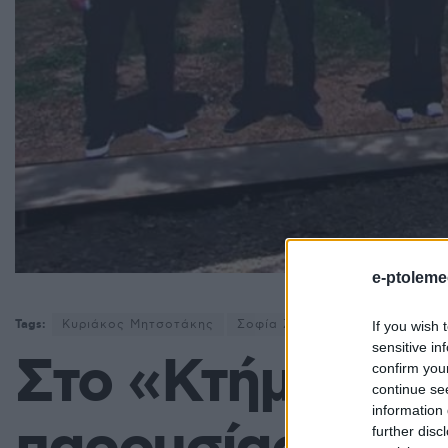
e-ptoleme
Tags:
Κυριάκος Μητσοτάκης
Σοφία Ζαχαράκη
τουρισμός
If you wish 
sensitive in
Στο «Κτήμα Άλφ
confirm you
continue se
information 
further disc