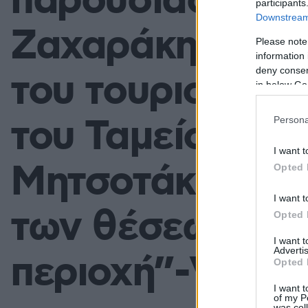
παρουσίασαν Θ
participants
Downstream 
Ζαχαράκη τις δ
Please note
information 
deny consent
του τουριστικο
in below Go
του Ταμείου Αν
Persona
I want t
Μητσοτάκης: “Β
Opted 
I want t
των θέσεων εργ
Opted 
I want 
Advertis
περιοχή”-VIDE
Opted 
I want t
of my P
was col