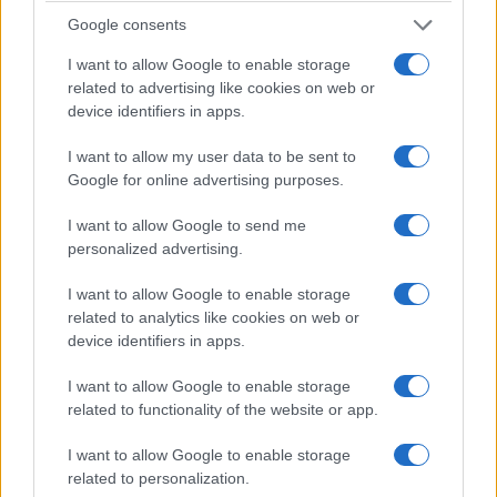
Στοιχήματος"
σε "Sponsored Content"
Google consents
Europa League: Συντριβή
της Μίλαν στην έδρα της
I want to allow Google to enable storage
από την Λιλ, ματσάρα στο
related to advertising like cookies on web or
Μπενφίκα-Ρέιντζερς,
device identifiers in apps.
περίπατος της Λέστερ
6 Νοεμβρίου 2020, 8:01 πμ
I want to allow my user data to be sent to
σε "Αθλητικά"
Google for online advertising purposes.
I want to allow Google to send me
personalized advertising.
Ακολουθήστε μας στο
Google News
και μάθετε πρώτοι όλες τις ειδήσεις!
I want to allow Google to enable storage
related to analytics like cookies on web or
device identifiers in apps.
I want to allow Google to enable storage
related to functionality of the website or app.
I want to allow Google to enable storage
related to personalization.