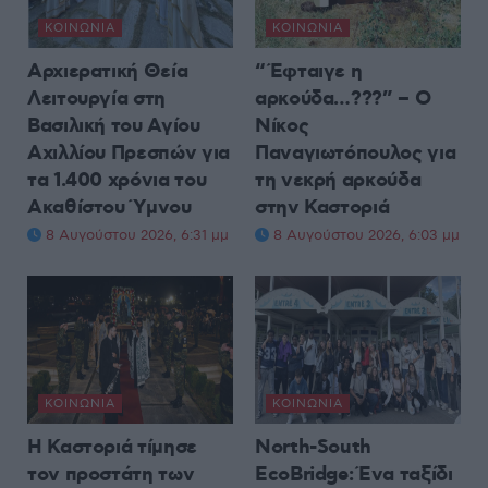
ΚΟΙΝΩΝΊΑ
ΚΟΙΝΩΝΊΑ
Αρχιερατική Θεία
“Έφταιγε η
Λειτουργία στη
αρκούδα…???” – Ο
Βασιλική του Αγίου
Νίκος
Αχιλλίου Πρεσπών για
Παναγιωτόπουλος για
τα 1.400 χρόνια του
τη νεκρή αρκούδα
Ακαθίστου Ύμνου
στην Καστοριά
8 Αυγούστου 2026, 6:31 μμ
8 Αυγούστου 2026, 6:03 μμ
ΚΟΙΝΩΝΊΑ
ΚΟΙΝΩΝΊΑ
Η Καστοριά τίμησε
North-South
τον προστάτη των
EcoBridge: Ένα ταξίδι