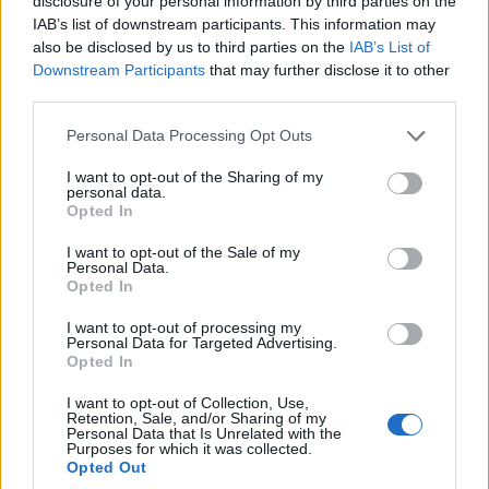
disclosure of your personal information by third parties on the
απέναντι στην Φαμαλικάο η ομάδα του Ζοσέ
IAB’s list of downstream participants. This information may
also be disclosed by us to third parties on the
IAB’s List of
Μουρίνιο έχει το πάνω χέρι στην ισοβαθμία και
Downstream Participants
that may further disclose it to other
με το 2/2 θα βρεθεί στα προκριματικά του UEFA
third parties.
Champions League. Δεν έχει περιθώρια γι’
Please note that this website/app uses one or more Google
Personal Data Processing Opt Outs
απώλειες βαθμών απέναντι στην Μπράγκα που
services and may gather and store information including but
είναι απογοητευμένη και κουρασμένη από τον
not limited to your visit or usage behaviour. You may click to
I want to opt-out of the Sharing of my
personal data.
grant or deny consent to Google and its third-party tags to
ευρωπαϊκό αποκλεισμό. Οι «αετοί» μπορούν
Opted In
use your data for below specified purposes in below Google
να… πετάξουν και να επιβεβαιώσουν το 1 &
consent section.
I want to opt-out of the Sale of my
Personal Data.
Over 1,5 στο αναμενόμενο 1.67.
Opted In
I want to opt-out of processing my
Personal Data for Targeted Advertising.
Σχετικά
Opted In
Παράδοση το θέαμα στο
Δεξιά στροφή στη Νάπολη,
I want to opt-out of Collection, Use,
Λονδίνο, μπάσιμο των
ανεβαίνει ο ρυθμός στο
Retention, Sale, and/or Sharing of my
«νερατζούρι» στη Νάπολη
Λονδίνο
Personal Data that Is Unrelated with the
3 Δεκεμβρίου 2023, 1:38 μμ
10 Φεβρουαρίου 2026, 12:10
Purposes for which it was collected.
Opted Out
σε "Προγνωστικά
μμ