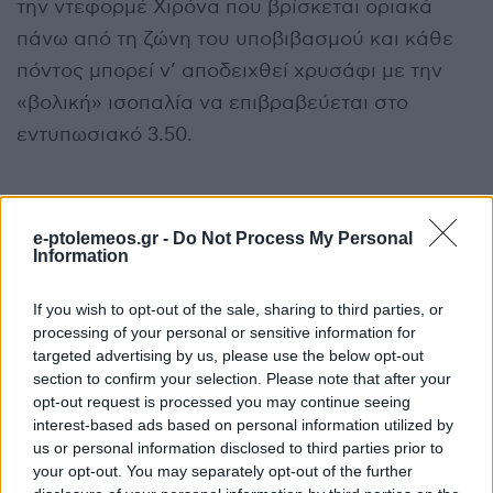
την ντεφορμέ Χιρόνα που βρίσκεται οριακά
πάνω από τη ζώνη του υποβιβασμού και κάθε
πόντος μπορεί ν’ αποδειχθεί χρυσάφι με την
«βολική» ισοπαλία να επιβραβεύεται στο
εντυπωσιακό 3.50.
Μπενφίκα – Μπράγκα (22:15)
e-ptolemeos.gr -
Do Not Process My Personal
Information
If you wish to opt-out of the sale, sharing to third parties, or
processing of your personal or sensitive information for
Μετά τις συνεχόμενες άσχημες εμφανίσεις που
targeted advertising by us, please use the below opt-out
section to confirm your selection. Please note that after your
είχε κάνει, η Μπενφίκα φαινόταν πως είχε
opt-out request is processed you may continue seeing
«ξεγράψει» την υπόθεση δεύτερη θέση, αλλά η
interest-based ads based on personal information utilized by
Σπόρτινγκ Λισαβόνας με συνεχόμενα δώρα την
us or personal information disclosed to third parties prior to
your opt-out. You may separately opt-out of the further
έβαλε ξανά στο παιχνίδι. Παρά την «γκέλα»