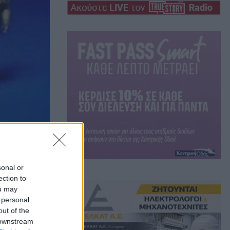
sonal or
ection to
ou may
ρρα
 personal
out of the
 downstream