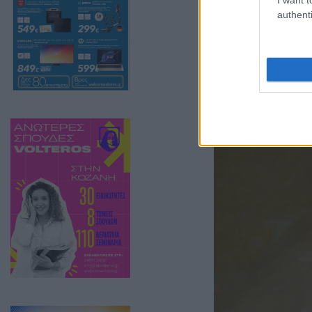
authenti
αποτελούν τη σ
των Μωμογέρων 