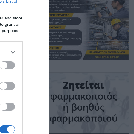
B’s List of
η
er and store
to grant or
ed purposes
me: 2 mins read
ις!
και της
 της
λουθεί να
ύ Σέρρα