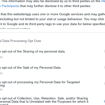
. This information may also be disclosed by us to third parties on the
IA
υσιάδη Παναγιώτ
Participants
that may further disclose it to other third parties.
 that this website/app uses one or more Google services and may gath
including but not limited to your visit or usage behaviour. You may click 
 to Google and its third-party tags to use your data for below specifi
ρθρογραφία
,
Καφέ Ρωμανία
,
Στήλες
Reading Ti
ogle consent section.
News
και μάθετε πρώτοι όλες τις ειδήσε
l Data Processing Opt Outs
o opt-out of the Sharing of my personal data.
In
o opt-out of the Sale of my Personal Data.
In
to opt-out of processing my Personal Data for Targeted
ς πως στις μέρες μας, στην εποχή του διαδικτύου 
ing.
αφοράς γνώσεων πολλά κεφάλαια της ιστορίας και
In
αμένουν αδιευκρίνιστα… Ένα από αυτά, που εξακο
o opt-out of Collection, Use, Retention, Sale, and/or Sharing
ersonal Data that Is Unrelated with the Purposes for which it
ρεύνητο, είναι η ονοματοθεσία του Πυρρίχιου χορο
lected.