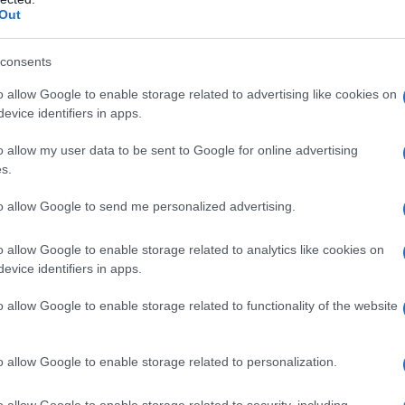
Out
consents
o allow Google to enable storage related to advertising like cookies on
evice identifiers in apps.
o allow my user data to be sent to Google for online advertising
s.
to allow Google to send me personalized advertising.
o allow Google to enable storage related to analytics like cookies on
evice identifiers in apps.
o allow Google to enable storage related to functionality of the website
α να ασχολούμαι από το 1970 με την ιστορία και τ
ποντιακών χορών… Μετά από πενήντα χρόνια διαπίσ
o allow Google to enable storage related to personalization.
τό πέραν κάποιων γενικοτήτων παραμένει άγνωστο 
στορικοί των ποντιακών χορών υπογραμμίζουν ότι αυ
o allow Google to enable storage related to security, including