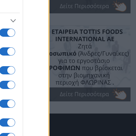
η
τωσα, ότι
μέχρι της
τοί,