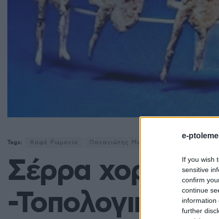
e-ptoleme
Tags:
Καφέ Ρωμανία
Παναγιώτης Μωυσιάδης
Σέρρα χορός Ετ
If you wish 
sensitive in
confirm you
-Τοπολογικές α
continue se
information 
further disc