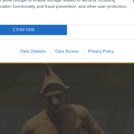
cation functionality and fraud prevention, and other user protection.
υνέχεια των αρχαίων χορών, κάνοντας αναφορά σ
και του Πυρρίχιου χορού ή Σέρρα των ποντίων.
CONFIRM
Data Deletion
Data Access
Privacy Policy