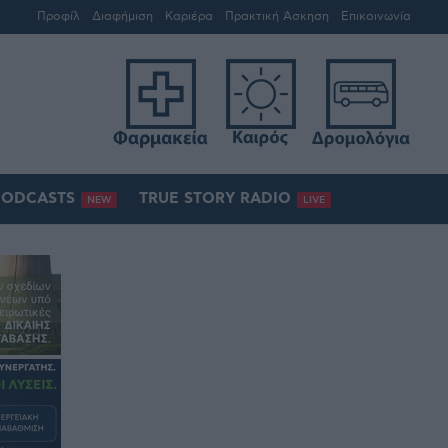
Προφίλ
Διαφήμιση
Καριέρα
Πρακτική Άσκηση
Επικοινωνία
PODCASTS
TRUE STORY RADIO
NEW
LIVE