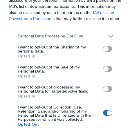
disclosure of your personal information by third parties on the
IAB’s list of downstream participants. This information may
also be disclosed by us to third parties on the
IAB’s List of
Downstream Participants
that may further disclose it to other
third parties.
Please note that this website/app uses one or more Google
Personal Data Processing Opt Outs
services and may gather and store information including but
not limited to your visit or usage behaviour. You may click to
I want to opt-out of the Sharing of my
personal data.
grant or deny consent to Google and its third-party tags to
Opted In
use your data for below specified purposes in below Google
consent section.
I want to opt-out of the Sale of my
Personal Data.
Opted In
I want to opt-out of processing my
Personal Data for Targeted Advertising.
Opted In
I want to opt-out of Collection, Use,
Retention, Sale, and/or Sharing of my
Personal Data that Is Unrelated with the
Purposes for which it was collected.
Opted Out