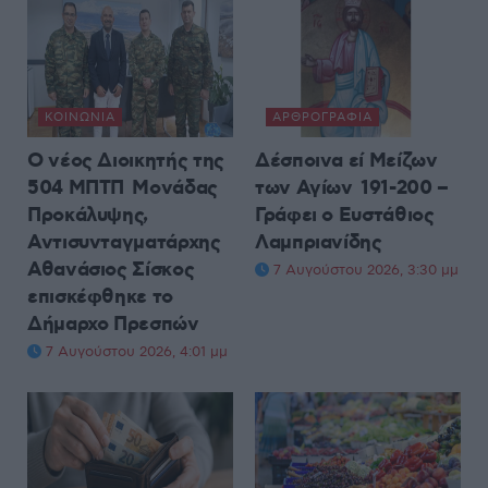
ΚΟΙΝΩΝΊΑ
ΑΡΘΡΟΓΡΑΦΊΑ
Ο νέος Διοικητής της
Δέσποινα εί Μείζων
504 ΜΠΤΠ Μονάδας
των Αγίων 191-200 –
Προκάλυψης,
Γράφει ο Ευστάθιος
Αντισυνταγματάρχης
Λαμπριανίδης
Αθανάσιος Σίσκος
7 Αυγούστου 2026, 3:30 μμ
επισκέφθηκε το
Δήμαρχο Πρεσπών
7 Αυγούστου 2026, 4:01 μμ