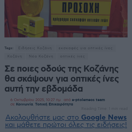
Tags:
Ειδήσεις Κοζάνη
εκσκαφές για οπτικές ίνες
Κοζάνη
Νέα Κοζάνη
οπτικές ίνες
Σε ποιες οδούς της Κοζάνης
θα σκάψουν για οπτικές ίνες
αυτή την εβδομάδα
6 Οκτωβρίου 2025, 10:27 πμ
από
e-ptolemeos team
σε
Κοινωνία
,
Τοπική Επικαιρότητα
Reading Time: 1 min read
Ακολουθήστε μας στο
Google News
και μάθετε πρώτοι όλες τις ειδήσεις!