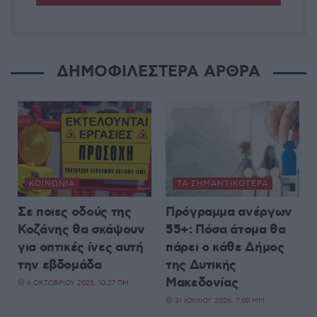
ΔΗΜΟΦΙΛΕΣΤΕΡΑ ΑΡΘΡΑ
ΚΟΙΝΩΝΊΑ
ΤΑ ΣΗΜΑΝΤΙΚΟΤΕΡΑ
Σε ποιες οδούς της
Πρόγραμμα ανέργων
Κοζάνης θα σκάψουν
55+: Πόσα άτομα θα
για οπτικές ίνες αυτή
πάρει ο κάθε Δήμος
την εβδομάδα
της Δυτικής
Μακεδονίας
6 ΟΚΤΩΒΡΊΟΥ 2025, 10:27 ΠΜ
31 ΙΟΥΛΊΟΥ 2026, 7:00 ΜΜ