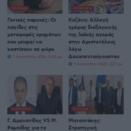
ΕΛΛΆΔΑ
ΚΟΙΝΩΝΊΑ
Γονικές παροχές: Οι
Κοζάνη: Αλλαγή
παγίδες στις
ημέρας διεξαγωγής
μεταφορές χρημάτων
της λαϊκής αγοράς
που μπορεί να
στην Αριστοτέλους
κοστίσουν σε φόρο
λόγω
Δεκαπενταύγουστου
7 Αυγούστου 2026, 3:00 μμ
7 Αυγούστου 2026, 2:27 μμ
ΚΟΙΝΩΝΊΑ
ΕΛΛΆΔΑ
Γ. Αμανατίδης VS Μ.
Μητσοτάκης:
Ραμπίδης για το
Στρατηγική