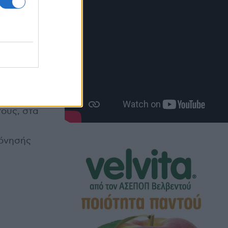
 Βελβεντού,
ωτοβουλία
νοικεί
τος
Σχολείο
τους, στα
γόνησής