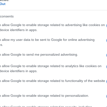
Out
ς στο 12/θέσιο Δημοτικό Σχολείο Βελβεντού.
consents
o allow Google to enable storage related to advertising like cookies on
evice identifiers in apps.
o allow my user data to be sent to Google for online advertising
s.
to allow Google to send me personalized advertising.
o allow Google to enable storage related to analytics like cookies on
evice identifiers in apps.
o allow Google to enable storage related to functionality of the website
ου Κωνσταντίνου Ι. Κώστα
o allow Google to enable storage related to personalization.
o allow Google to enable storage related to security, including