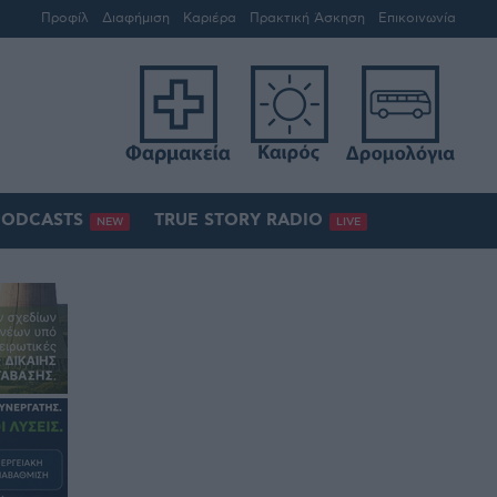
Προφίλ
Διαφήμιση
Καριέρα
Πρακτική Άσκηση
Επικοινωνία
PODCASTS
TRUE STORY RADIO
NEW
LIVE