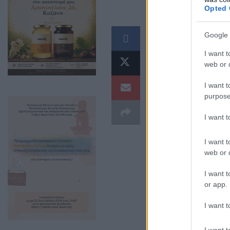
Opted 
*και φοιτήσαντε
Google 
I want t
web or d
I want t
purpose
I want 
I want t
web or d
I want t
or app.
του παπαδάσκαλ
I want t
I want t