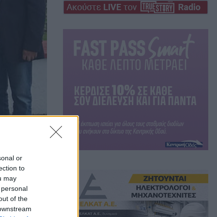
sonal or
ection to
όχι
ou may
 personal
out of the
 downstream