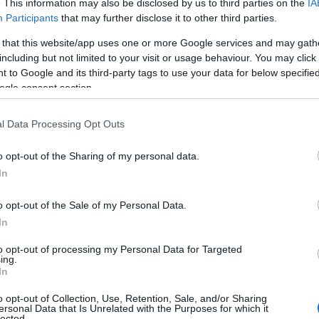
. This information may also be disclosed by us to third parties on the
IA
Participants
that may further disclose it to other third parties.
εννηθέντες (και
 that this website/app uses one or more Google services and may gath
including but not limited to your visit or usage behaviour. You may click 
 έτος 1952 στο
 to Google and its third-party tags to use your data for below specifi
ogle consent section.
l Data Processing Opt Outs
o opt-out of the Sharing of my personal data.
In
Επικαιρότητα
Reading T
o opt-out of the Sale of my Personal Data.
News
και μάθετε πρώτοι όλες τις ειδήσε
In
to opt-out of processing my Personal Data for Targeted
ing.
In
o opt-out of Collection, Use, Retention, Sale, and/or Sharing
ersonal Data that Is Unrelated with the Purposes for which it
lected.