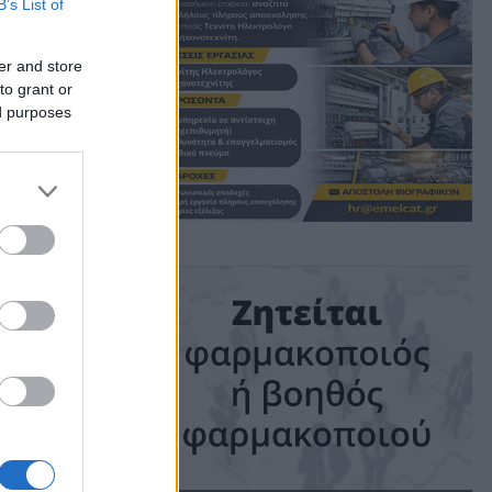
B’s List of
er and store
to grant or
ed purposes
ime: 1 min read
ις!