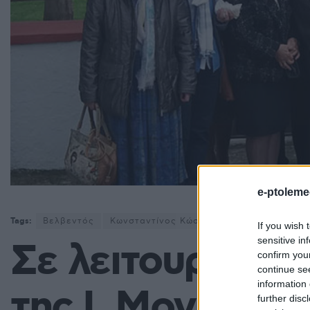
e-ptoleme
Tags:
Βελβεντός
Κωνσταντίνος Κώστας
παπαδάσκαλος
If you wish 
sensitive in
Σε λειτουργική 
confirm you
continue se
information 
της Ι. Μονής τη
further disc