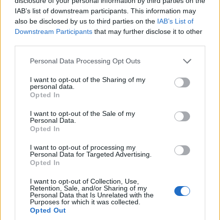
disclosure of your personal information by third parties on the
IAB’s list of downstream participants. This information may
also be disclosed by us to third parties on the
IAB’s List of
Downstream Participants
that may further disclose it to other
third parties.
Please note that this website/app uses one or more Google
Personal Data Processing Opt Outs
services and may gather and store information including but
not limited to your visit or usage behaviour. You may click to
I want to opt-out of the Sharing of my
personal data.
grant or deny consent to Google and its third-party tags to
Opted In
use your data for below specified purposes in below Google
consent section.
I want to opt-out of the Sale of my
Personal Data.
Opted In
I want to opt-out of processing my
Personal Data for Targeted Advertising.
Opted In
I want to opt-out of Collection, Use,
Retention, Sale, and/or Sharing of my
Personal Data that Is Unrelated with the
Purposes for which it was collected.
Opted Out