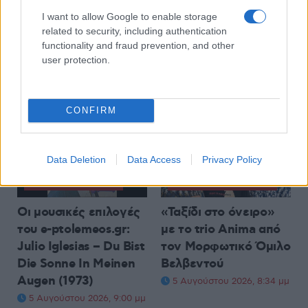
πιο ευάλωτες.
Ξεναγών του
I want to allow Google to enable storage
Υπουργείου Τουρισμού
6 Αυγούστου 2026, 8:26 πμ
related to security, including authentication
– Μέχρι πότε οι
functionality and fraud prevention, and other
αιτήσεις
user protection.
6 Αυγούστου 2026, 8:00 πμ
CONFIRM
Data Deletion
Data Access
Privacy Policy
ΜΟΥΣΙΚΈΣ ΕΠΙΛΟΓΈΣ
ΤΟΠΙΚΉ ΕΠΙΚΑΙΡΌΤΗΤΑ
Οι μουσικές επιλογές
«Ταξίδι στο όνειρο»
του e-ptolemeos.gr:
με το trio Anima από
Julio Iglesias – Du Bist
τον Μορφωτικό Όμιλο
Die Sonne In Meinen
Βελβεντού
Augen (1973)
5 Αυγούστου 2026, 8:34 μμ
5 Αυγούστου 2026, 9:00 μμ