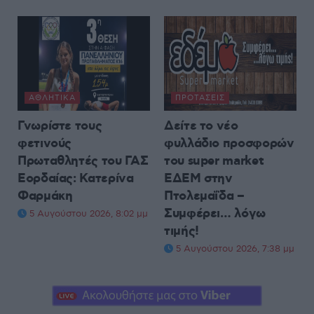
ΑΘΛΗΤΙΚΆ
ΠΡΟΤΆΣΕΙΣ
Γνωρίστε τους
Δείτε το νέο
φετινούς
φυλλάδιο προσφορών
Πρωταθλητές του ΓΑΣ
του super market
Εορδαίας: Κατερίνα
ΕΔΕΜ στην
Φαρμάκη
Πτολεμαΐδα –
Συμφέρει… λόγω
5 Αυγούστου 2026, 8:02 μμ
τιμής!
5 Αυγούστου 2026, 7:38 μμ