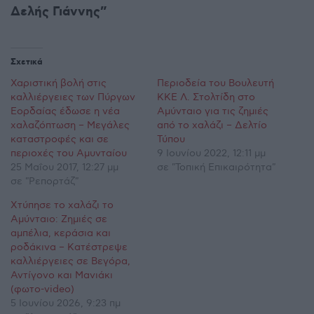
Δελής Γιάννης”
Σχετικά
Χαριστική βολή στις
Περιοδεία του Βουλευτή
καλλιέργειες των Πύργων
ΚΚΕ Λ. Στολτίδη στο
Εορδαίας έδωσε η νέα
Αμύνταιο για τις ζημιές
χαλαζόπτωση – Μεγάλες
από το χαλάζι – Δελτίο
καταστροφές και σε
Τύπου
περιοχές του Αμυνταίου
9 Ιουνίου 2022, 12:11 μμ
25 Μαΐου 2017, 12:27 μμ
σε "Τοπική Επικαιρότητα"
σε "Ρεπορτάζ"
Χτύπησε το χαλάζι το
Αμύνταιο: Ζημιές σε
αμπέλια, κεράσια και
ροδάκινα – Κατέστρεψε
καλλιέργειες σε Βεγόρα,
Αντίγονο και Μανιάκι
(φωτο-video)
5 Ιουνίου 2026, 9:23 πμ