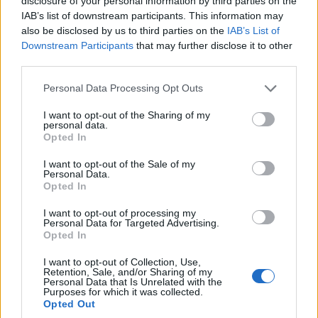
disclosure of your personal information by third parties on the
IAB’s list of downstream participants. This information may
also be disclosed by us to third parties on the
IAB’s List of
Downstream Participants
that may further disclose it to other
third parties.
Please note that this website/app uses one or more Google
Personal Data Processing Opt Outs
services and may gather and store information including but
not limited to your visit or usage behaviour. You may click to
I want to opt-out of the Sharing of my
ΜΟΥΣΙΚΈΣ ΕΠΙΛΟΓΈΣ
ΚΟΙΝΩΝΊΑ
personal data.
grant or deny consent to Google and its third-party tags to
Opted In
use your data for below specified purposes in below Google
Οι μουσικές επιλογές
Εντυπωσιακές
consent section.
I want to opt-out of the Sale of my
του e-ptolemeos.gr:
εναέριες
Personal Data.
The Hunters – Teen
φωτογραφίες από τον
Opted In
Scene (1960)
Άγιο Νικάνορα
I want to opt-out of processing my
Ζάβορδας στα
Personal Data for Targeted Advertising.
9 Αυγούστου 2026, 9:00 μμ
Opted In
Γρεβενά
9 Αυγούστου 2026, 8:01 μμ
I want to opt-out of Collection, Use,
Retention, Sale, and/or Sharing of my
Personal Data that Is Unrelated with the
Purposes for which it was collected.
Opted Out