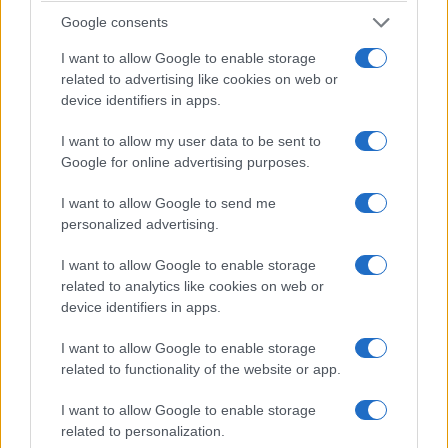
Google consents
I want to allow Google to enable storage
ΚΟΙΝΩΝΊΑ
ΕΚΠΑΊΔΕΥΣΗ
related to advertising like cookies on web or
device identifiers in apps.
Με επιτυχία
ΑΣΕΠ: Μέχρι αύριο οι
ολοκληρώθηκε ο
προσωρινοί πίνακες
I want to allow my user data to be sent to
50ός διασυλλογικός
κατάταξης για
Google for online advertising purposes.
αγώνας αλιείας
πρόσληψη
I want to allow Google to send me
κυπρίνου του ΑΣΕΑ
αναπληρωτών
personalized advertising.
Πτολεμαΐδας «Σάκης
9 Αυγούστου 2026, 6:06 μμ
Τζούρας»
I want to allow Google to enable storage
9 Αυγούστου 2026, 6:53 μμ
related to analytics like cookies on web or
device identifiers in apps.
I want to allow Google to enable storage
related to functionality of the website or app.
I want to allow Google to enable storage
related to personalization.
ΚΟΙΝΩΝΊΑ
ΚΟΙΝΩΝΊΑ