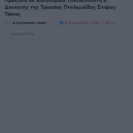
Προήχθη σε Αστυνομικό Υποδιευθυντή ο
Διοικητής της Τροχαίας Πτολεμαΐδας Σπύρος
Τάσιος
από
e-ptolemeos team
8 Αυγούστου 2026, 7:38 μμ
ΠΕΡΙΣΣΌΤΕΡΑ
DETAILS