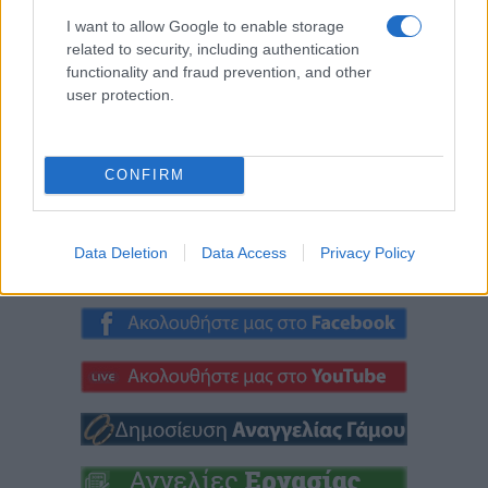
I want to allow Google to enable storage
“Τρείς εκκλησίες… μια
Συνεχίζονται οι
related to security, including authentication
ιστορία, το Προάστειο
εργασίες βελτίωσης
functionality and fraud prevention, and other
μας” – Μια κοινή
και συντήρησης
user protection.
ιστορία, γεμάτη πίστη,
υποδομών στο Δήμο
μνήμες
Καστοριάς
(Φωτογραφίες)
(Φωτογραφίες)
CONFIRM
9 Αυγούστου 2026, 5:27 μμ
9 Αυγούστου 2026, 5:03 μμ
Data Deletion
Data Access
Privacy Policy