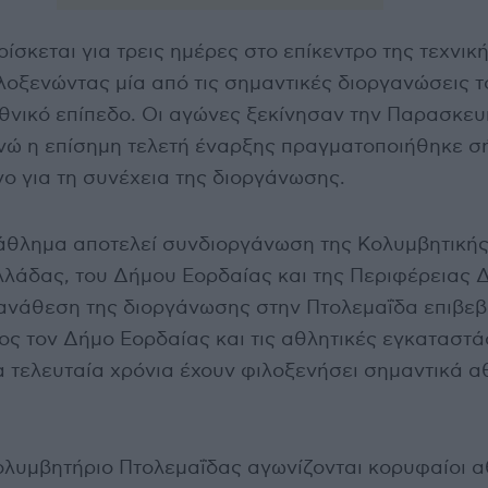
ίσκεται για τρεις ημέρες στο επίκεντρο της τεχνικ
λοξενώντας μία από τις σημαντικές διοργανώσεις τ
θνικό επίπεδο. Οι αγώνες ξεκίνησαν την Παρασκευ
ενώ η επίσημη τελετή έναρξης πραγματοποιήθηκε σ
νο για τη συνέχεια της διοργάνωσης.
άθλημα αποτελεί συνδιοργάνωση της Κολυμβητική
λάδας, του Δήμου Εορδαίας και της Περιφέρειας Δ
ανάθεση της διοργάνωσης στην Πτολεμαΐδα επιβεβ
ς τον Δήμο Εορδαίας και τις αθλητικές εγκαταστά
α τελευταία χρόνια έχουν φιλοξενήσει σημαντικά α
ολυμβητήριο Πτολεμαΐδας αγωνίζονται κορυφαίοι α