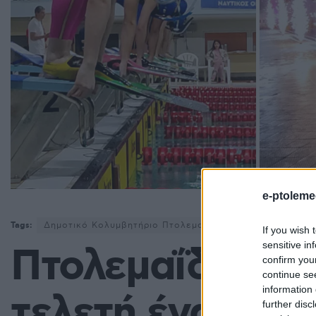
e-ptoleme
Tags:
Δημοτικό Κολυμβητήριο Πτολεμαΐδας
Εορδαία
Κολ
If you wish 
sensitive in
Πτολεμαΐδα: Με
confirm you
continue se
information 
τελετή έναρξης 
further disc