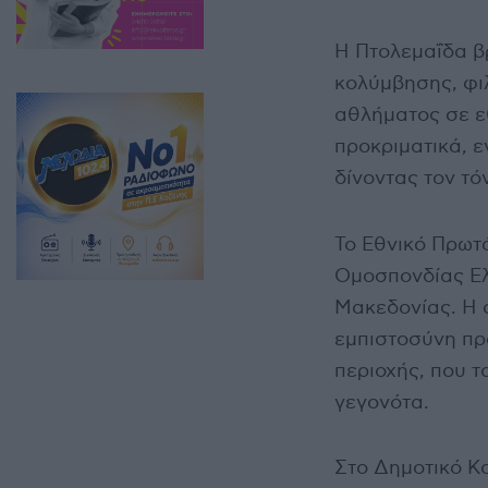
Η Πτολεμαΐδα βρ
κολύμβησης, φι
αθλήματος σε ε
προκριματικά, 
δίνοντας τον τό
Το Εθνικό Πρωτ
Ομοσπονδίας Ελ
Μακεδονίας. Η 
εμπιστοσύνη προ
περιοχής, που τ
γεγονότα.
Στο Δημοτικό Κ