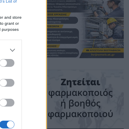
B’s List of
σης
er and store
to grant or
ed purposes
ime: 1 min read
ις!