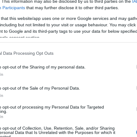
. This information may also be disclosed by us to third parties on the
IA
Participants
that may further disclose it to other third parties.
χνικής Κολύμβη
 that this website/app uses one or more Google services and may gath
including but not limited to your visit or usage behaviour. You may click 
ογραφίες)
 to Google and its third-party tags to use your data for below specifi
ogle consent section.
l Data Processing Opt Outs
 ΣΗΜΑΝΤΙΚΟΤΕΡΑ
,
Τοπική Επικαιρότητα
Reading T
o opt-out of the Sharing of my personal data.
News
και μάθετε πρώτοι όλες τις ειδήσε
In
o opt-out of the Sale of my Personal Data.
In
to opt-out of processing my Personal Data for Targeted
ing.
In
o opt-out of Collection, Use, Retention, Sale, and/or Sharing
ersonal Data that Is Unrelated with the Purposes for which it
lected.