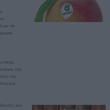
ής
ου
ή με τα
ήμερα,
ς
υτικής
αιώνει την
σεις της
θλητικά
θλητές και