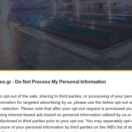
os.gr -
Do Not Process My Personal Information
ύμβηση
Πτολεμαΐδα
to opt-out of the sale, sharing to third parties, or processing of your per
formation for targeted advertising by us, please use the below opt-out s
 εντυπωσιακή
r selection. Please note that after your opt-out request is processed y
eing interest-based ads based on personal information utilized by us or
disclosed to third parties prior to your opt-out. You may separately opt-
το Εθνικό
losure of your personal information by third parties on the IAB’s list of