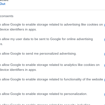
Out
ναμική τελετή έναρξης άνοιξε σή
 Μαΐου, στην Πτολεμαΐδα το Εθν
consents
α Τεχνικής Κολύμβησης Ανδρών
o allow Google to enable storage related to advertising like cookies on
evice identifiers in apps.
που διεξάγεται στο Δημοτικό
o allow my user data to be sent to Google for online advertising
ιο της πόλης από τις 8 έως τις 
s.
6, με τη συμμετοχή αθλητών και
to allow Google to send me personalized advertising.
 από όλη την Ελλάδα.
o allow Google to enable storage related to analytics like cookies on
evice identifiers in apps.
o allow Google to enable storage related to functionality of the website
o allow Google to enable storage related to personalization.
o allow Google to enable storage related to security, including