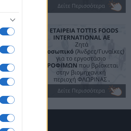
μερα,
ικό
 και
10