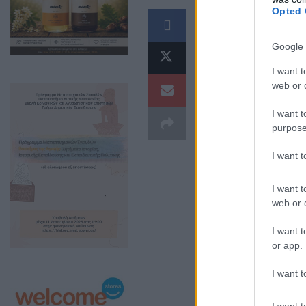
Opted 
Με μια δυ
Σάββατο 9
Google 
Πρωτάθλημ
I want t
web or d
Γυναικών, 
I want t
Κολυμβητήρ
purpose
Μαΐου 202
I want 
αθλητριών
I want t
web or d
I want t
or app.
I want t
I want t