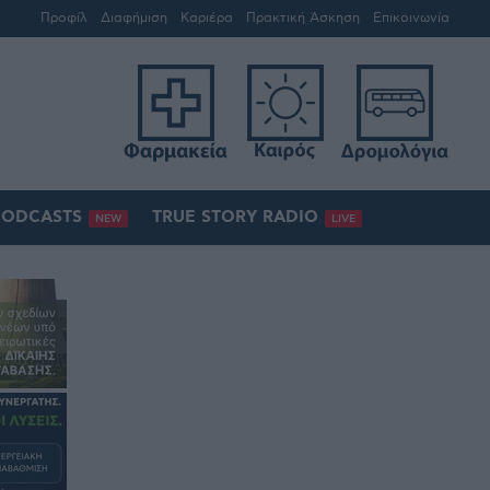
Προφίλ
Διαφήμιση
Καριέρα
Πρακτική Άσκηση
Επικοινωνία
PODCASTS
TRUE STORY RADIO
NEW
LIVE