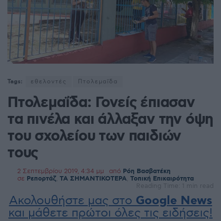
Tags:
εθελοντές
Πτολεμαΐδα
Πτολεμαΐδα: Γονείς έπιασαν
τα πινέλα και άλλαξαν την όψη
του σχολείου των παιδιών
τους
2 Σεπτεμβρίου 2019, 4:34 μμ
από
Ρόη Βασβατέκη
σε
Ρεπορτάζ
,
ΤΑ ΣΗΜΑΝΤΙΚΟΤΕΡΑ
,
Τοπική Επικαιρότητα
Reading Time: 1 min read
Ακολουθήστε μας στο
Google News
και μάθετε πρώτοι όλες τις ειδήσεις!