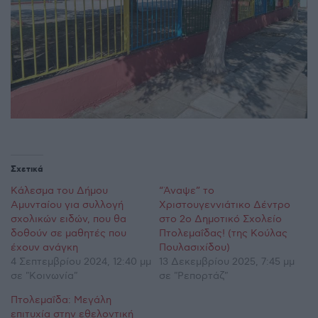
Σχετικά
Κάλεσμα του Δήμου
“Άναψε” το
Αμυνταίου για συλλογή
Χριστουγεννιάτικο Δέντρο
σχολικών ειδών, που θα
στο 2ο Δημοτικό Σχολείο
δοθούν σε μαθητές που
Πτολεμαΐδας! (της Κούλας
έχουν ανάγκη
Πουλασιχίδου)
4 Σεπτεμβρίου 2024, 12:40 μμ
13 Δεκεμβρίου 2025, 7:45 μμ
σε "Κοινωνία"
σε "Ρεπορτάζ"
Πτολεμαΐδα: Μεγάλη
επιτυχία στην εθελοντική