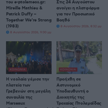
του e-ptolemeos.gr:
Στις 24 Αυγούστου
Mireille Mathieu &
ανοίγει η πλατφόρμα
Patrick Duffy –
για τον Προσωπικό
Together We’re Strong
Βοηθό
(1983)
8 Αυγούστου 2026, 8:32 μμ
8 Αυγούστου 2026, 9:00 μμ
ΚΟΙΝΩΝΊΑ
ΚΟΙΝΩΝΊΑ
Η νεολαία γέμισε την
Προήχθη σε
πλατεία των
Αστυνομικό
Γρεβενών στη μεγάλη
Υποδιευθυντή ο
συναυλία της
Διοικητής της
Marseaux
Τροχαίας Πτολεμαΐδας