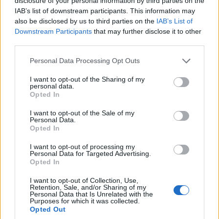
disclosure of your personal information by third parties on the
IAB’s list of downstream participants. This information may
also be disclosed by us to third parties on the
IAB’s List of
Downstream Participants
that may further disclose it to other
third parties.
Please note that this website/app uses one or more Google
Personal Data Processing Opt Outs
services and may gather and store information including but
not limited to your visit or usage behaviour. You may click to
I want to opt-out of the Sharing of my
personal data.
grant or deny consent to Google and its third-party tags to
Opted In
use your data for below specified purposes in below Google
consent section.
I want to opt-out of the Sale of my
Personal Data.
Opted In
I want to opt-out of processing my
Personal Data for Targeted Advertising.
Opted In
I want to opt-out of Collection, Use,
Retention, Sale, and/or Sharing of my
Personal Data that Is Unrelated with the
Purposes for which it was collected.
Opted Out