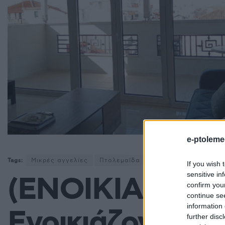
e-ptoleme
Tags:
Μικρές αγγελίες
Πτολεμαΐδα
If you wish 
sensitive in
(ΕΝΟΙΚΙΑΣΤΗΚΑ
confirm you
continue se
information 
Ενοικιάζονται γ
further disc