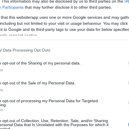
. This information may also be disclosed by us to third parties on the
IA
Participants
that may further disclose it to other third parties.
.μ. (Φωτογραφίε
 that this website/app uses one or more Google services and may gath
including but not limited to your visit or usage behaviour. You may click 
 to Google and its third-party tags to use your data for below specifi
ogle consent section.
ες
Reading T
l Data Processing Opt Outs
News
και μάθετε πρώτοι όλες τις ειδήσε
o opt-out of the Sharing of my personal data.
In
o opt-out of the Sale of my Personal Data.
In
to opt-out of processing my Personal Data for Targeted
ing.
In
ρα
o opt-out of Collection, Use, Retention, Sale, and/or Sharing
ersonal Data that Is Unrelated with the Purposes for which it
lected.