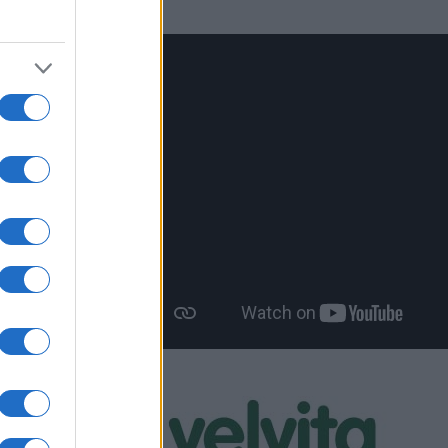
πάνιο και
η,
ομή,
σκεπή.
σθετα
τόνομη