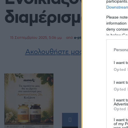
participants
Downstream 
διαμέρισμα 85 τ
Please note
information 
deny consent
in below Go
15 Σεπτεμβρίου 2025, 5:06 μμ
από
e-ptolemeos team
σε
Αγγελί
Persona
Ακολουθήστε μας στο
Google 
I want t
Opted 
I want t
Opted 
I want 
Advertis
Opted 
Γκαρσονιέ
I want t
of my P
was col