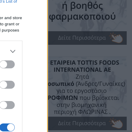
B’s List of
ς)
er and store
to grant or
ed purposes
ime: 1 min read
ις!