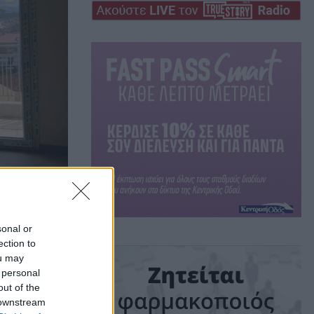
sonal or
ection to
:
ou may
 personal
out of the
μ. &
 downstream