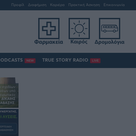
Προφίλ
Διαφήμιση
Καριέρα
Πρακτική Άσκηση
Επικοινωνία
PODCASTS
TRUE STORY RADIO
NEW
LIVE