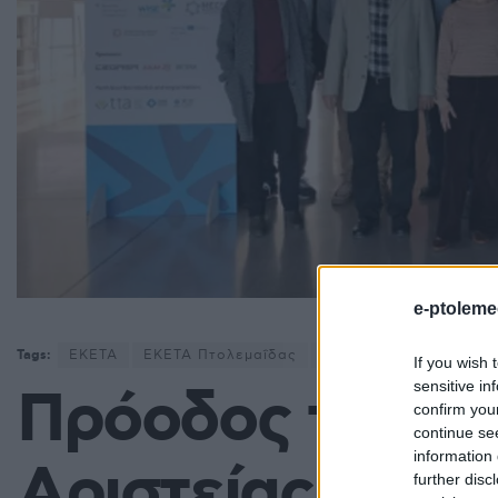
e-ptoleme
Tags:
ΕΚΕΤΑ
ΕΚΕΤΑ Πτολεμαΐδας
ΕΚΕΤΑ/ΙΔΕΠ
Ελλάδα
If you wish 
sensitive in
Πρόοδος του έ
confirm you
continue se
information 
Αριστείας για Α
further disc