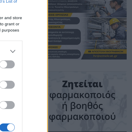
B’s List of
er and store
to grant or
ο
ed purposes
ime: 1 min read
ις!