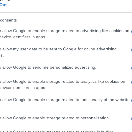
Out
ανία – 10 Απριλίου 2026. Το έργ
ιστείας για Ανθεκτική
consents
τικότητα και Βιώσιμες Λύσεις (C
o allow Google to enable storage related to advertising like cookies on
evice identifiers in apps.
ηματοδοτείται από την Ευρωπαϊκ
o allow my user data to be sent to Google for online advertising
 πλαίσιο του Προγράμματος Inte
s.
 σηματοδότησε ένα σημαντικό
to allow Google to send me personalized advertising.
τη Μαγιόρκα με τη 2η Συνάντησ
o allow Google to enable storage related to analytics like cookies on
evice identifiers in apps.
ας στις 7 Απριλίου 2026,
μενη από τη συμμετοχή του στη
o allow Google to enable storage related to functionality of the website
η Εκδήλωση 1 του
6ου Διεθνούς
o allow Google to enable storage related to personalization.
για τις Ηλιακές Τεχνολογίες και τ
o allow Google to enable storage related to security, including