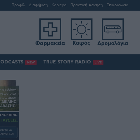
Προφίλ
Διαφήμιση
Καριέρα
Πρακτική Άσκηση
Επικοινωνία
PODCASTS
TRUE STORY RADIO
NEW
LIVE