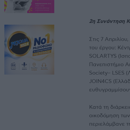
2η Συνάντηση Κ
Στις 7 Απριλίου
του έργου: Κέν
SOLARTYS (Ισπαν
Πανεπιστήμιο An
Society– LSES (
JOIN4CS (Ελλάδ
ευθυγραμμίσουν
Κατά τη διάρκε
οικοδόμηση των
περιελάμβανε τη