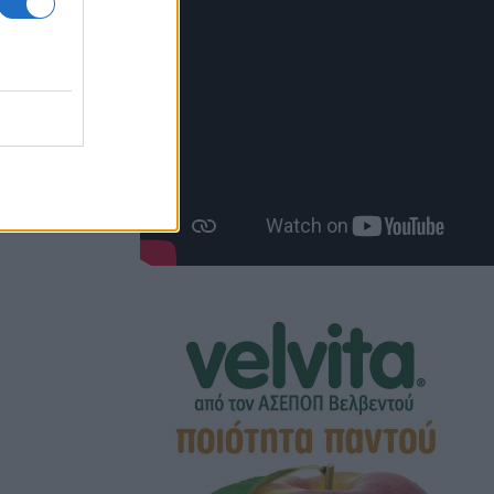
τίωση
ου.
των
το CERES
ις.