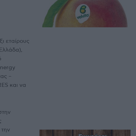
ξι εταίρους
Ελλάδα),
ό
Energy
τας –
RES και να
στην
ς
 την