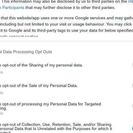
. This information may also be disclosed by us to third parties on the
IA
Participants
that may further disclose it to other third parties.
ητα και Βιώσιμες
 that this website/app uses one or more Google services and may gath
including but not limited to your visit or usage behaviour. You may click 
) στο 1ο Εξάμην
 to Google and its third-party tags to use your data for below specifi
ogle consent section.
l Data Processing Opt Outs
ική Επικαιρότητα
Reading T
o opt-out of the Sharing of my personal data.
News
και μάθετε πρώτοι όλες τις ειδήσε
In
o opt-out of the Sale of my Personal Data.
In
to opt-out of processing my Personal Data for Targeted
ing.
In
o opt-out of Collection, Use, Retention, Sale, and/or Sharing
ersonal Data that Is Unrelated with the Purposes for which it
lected.