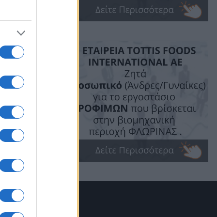
ο
ERES),
ή
rreg
η
ν
α Μίνι