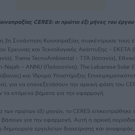
οινοπραξίας CERES: οι πρώτοι έξι μήνες του έργου
, η 2η Συνάντηση Κοινοπραξίας συγκέντρωσε τους έ
τρο Έρευνας και Τεχνολογικής Ανάπτυξης – ΕΚΕΤΑ (
ία), Trama TecnoAmbiental – TTA (Ισπανία), Εθνικ
-Najah – ANNU (Παλαιστίνη), The Lebanese Solar 
Λίβανος) και Ίδρυμα Υποστήριξης Επιχειρηματικότη
α), για να επανεξετάσουν την αρχική φάση του CE
 τα επόμενα βήματα για την εφαρμογή.
ια των πρώτων έξι μηνών, το CERES επικεντρώθηκε 
 βάσεων για την εφαρμογή. Αυτή η αρχική περίοδο
 δημιουργία εργαλείων διαχείρισης και αναφοράς,