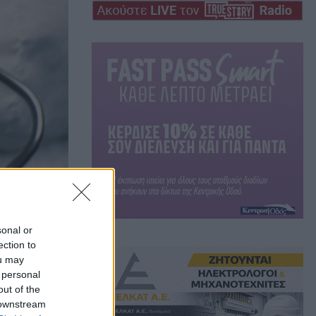
sonal or
ection to
ou may
 personal
out of the
 downstream