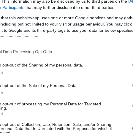
. This information may also be disclosed by us to third parties on the
IA
ίας
Μαμάτσειο Νοσοκομείο Κοζάνης
Participants
that may further disclose it to other third parties.
θέσεις Ιατρών σ
 that this website/app uses one or more Google services and may gath
including but not limited to your visit or usage behaviour. You may click 
 to Google and its third-party tags to use your data for below specifi
οσοκομείο Κοζά
ogle consent section.
l Data Processing Opt Outs
ικαιρότητα
Reading T
o opt-out of the Sharing of my personal data.
In
News
και μάθετε πρώτοι όλες τις ειδήσε
o opt-out of the Sale of my Personal Data.
In
to opt-out of processing my Personal Data for Targeted
ing.
In
o opt-out of Collection, Use, Retention, Sale, and/or Sharing
ersonal Data that Is Unrelated with the Purposes for which it
lected.