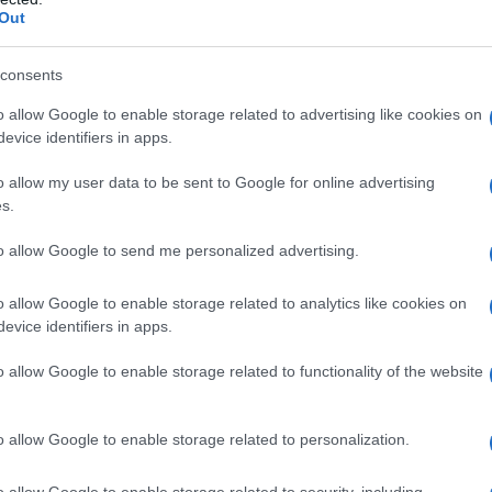
ps://e-ptolemeos.gr/wp-
Out
s/2016/08/7ΝΩ44690ΒΣ-4Ψ7.pdf”]
consents
o allow Google to enable storage related to advertising like cookies on
evice identifiers in apps.
o allow my user data to be sent to Google for online advertising
s.
to allow Google to send me personalized advertising.
o allow Google to enable storage related to analytics like cookies on
evice identifiers in apps.
o allow Google to enable storage related to functionality of the website
o allow Google to enable storage related to personalization.
Ιατρών
Βγήκαν τα αποτελέσματα για
Θέσεις ειδικευόμε
”
πρόσληψη 68 ατόμων σε
ιατρών για τα νοσο
o allow Google to enable storage related to security, including