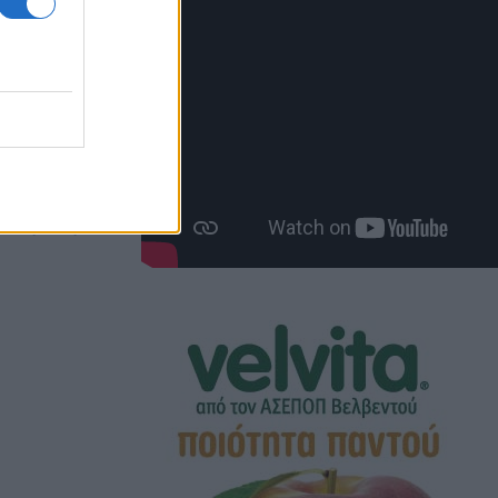
ονίας
 7:18 μμ
ίας"
ες τις