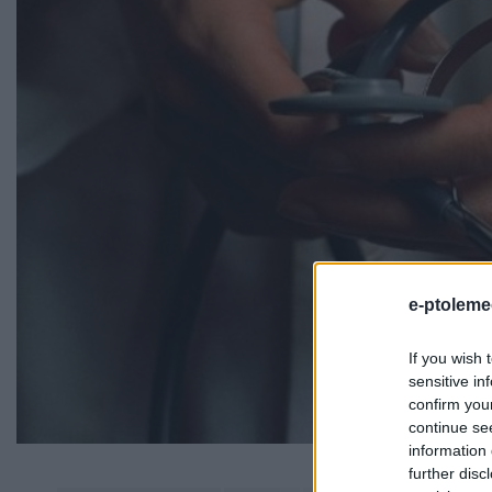
e-ptoleme
If you wish 
sensitive in
confirm you
continue se
information 
further disc