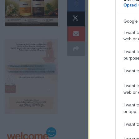
[gview file=”htt
Opted 
content/upload
Google 
I want t
web or d
I want t
purpose
I want 
I want t
web or d
I want t
or app.
Σχετικά
I want t
Προκήρυξη Θέσεων 
ΕΣΥ στο ”Μαμάτσειο
I want t