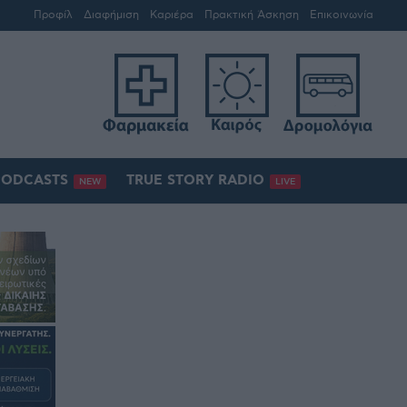
Προφίλ
Διαφήμιση
Καριέρα
Πρακτική Άσκηση
Επικοινωνία
PODCASTS
TRUE STORY RADIO
NEW
LIVE