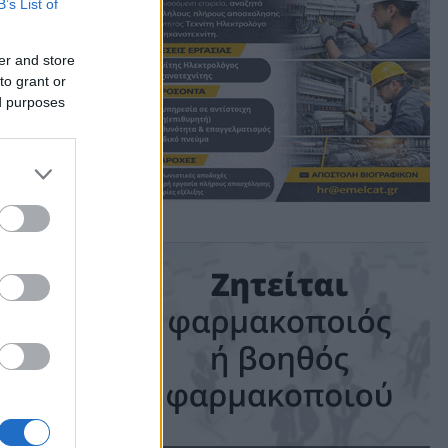
B’s List of
το
er and store
to grant or
ed purposes
νης
ime: 1 min read
ις!