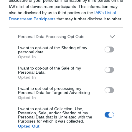
disclosure of your personal information by third parties on the
IAB’s list of downstream participants. This information may
also be disclosed by us to third parties on the
IAB’s List of
Downstream Participants
that may further disclose it to other
third parties.
Please note that this website/app uses one or more Google
Personal Data Processing Opt Outs
services and may gather and store information including but
not limited to your visit or usage behaviour. You may click to
I want to opt-out of the Sharing of my
personal data.
grant or deny consent to Google and its third-party tags to
Opted In
use your data for below specified purposes in below Google
consent section.
I want to opt-out of the Sale of my
Personal Data.
Opted In
I want to opt-out of processing my
Personal Data for Targeted Advertising.
Opted In
I want to opt-out of Collection, Use,
Retention, Sale, and/or Sharing of my
Personal Data that Is Unrelated with the
Purposes for which it was collected.
Opted Out