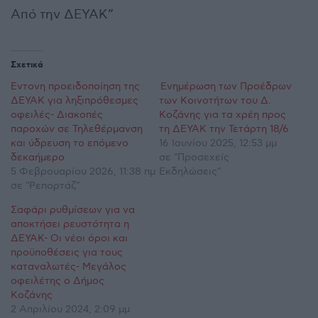
Από την ΔΕΥΑΚ”
Σχετικά
Έντονη προειδοποίηση της
Ενημέρωση των Προέδρων
ΔΕΥΑΚ για ληξιπρόθεσμες
των Κοινοτήτων του Δ.
οφειλές- Διακοπές
Κοζάνης για τα χρέη προς
παροχών σε Τηλεθέρμανση
τη ΔΕΥΑΚ την Τετάρτη 18/6
και ύδρευση το επόμενο
16 Ιουνίου 2025, 12:53 μμ
δεκαήμερο
σε "Προσεχείς
5 Φεβρουαρίου 2026, 11:38 πμ
Εκδηλώσεις"
σε "Ρεπορτάζ"
Σαφάρι ρυθμίσεων για να
αποκτήσει ρευστότητα η
ΔΕΥΑΚ- Οι νέοι όροι και
προϋποθέσεις για τους
καταναλωτές- Μεγάλος
οφειλέτης ο Δήμος
Κοζάνης
2 Απριλίου 2024, 2:09 μμ