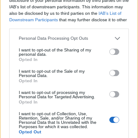
disclosure of your personal information by third parties on the
IAB’s list of downstream participants. This information may
also be disclosed by us to third parties on the
IAB’s List of
Downstream Participants
that may further disclose it to other
third parties.
Please note that this website/app uses one or more Google
Personal Data Processing Opt Outs
services and may gather and store information including but
not limited to your visit or usage behaviour. You may click to
I want to opt-out of the Sharing of my
personal data.
grant or deny consent to Google and its third-party tags to
Opted In
use your data for below specified purposes in below Google
consent section.
I want to opt-out of the Sale of my
Personal Data.
Opted In
I want to opt-out of processing my
Personal Data for Targeted Advertising.
Opted In
ΜΟΥΣΙΚΈΣ ΕΠΙΛΟΓΈΣ
ΤΟΠΙΚΉ ΕΠΙΚΑΙΡΌΤΗΤΑ
I want to opt-out of Collection, Use,
Retention, Sale, and/or Sharing of my
Οι μουσικές επιλογές
«Ταξίδι στο όνειρο»
Personal Data that Is Unrelated with the
Purposes for which it was collected.
του e-ptolemeos.gr:
με το trio Anima από
Opted Out
Julio Iglesias – Du Bist
τον Μορφωτικό Όμιλο