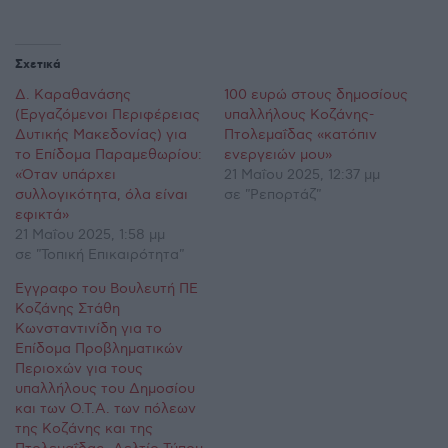
Σχετικά
Δ. Καραθανάσης
100 ευρώ στους δημοσίους
(Εργαζόμενοι Περιφέρειας
υπαλλήλους Κοζάνης-
Δυτικής Μακεδονίας) για
Πτολεμαΐδας «κατόπιν
το Επίδομα Παραμεθωρίου:
ενεργειών μου»
«Όταν υπάρχει
21 Μαΐου 2025, 12:37 μμ
συλλογικότητα, όλα είναι
σε "Ρεπορτάζ"
εφικτά»
21 Μαΐου 2025, 1:58 μμ
σε "Τοπική Επικαιρότητα"
Έγγραφο του Βουλευτή ΠΕ
Κοζάνης Στάθη
Κωνσταντινίδη για το
Επίδομα Προβληματικών
Περιοχών για τους
υπαλλήλους του Δημοσίου
και των Ο.Τ.Α. των πόλεων
της Κοζάνης και της