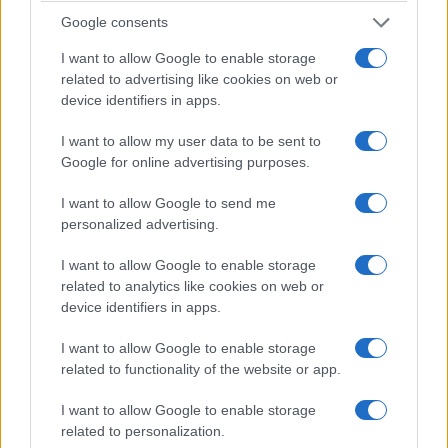
Die Sonne In Meinen
Βελβεντού
Google consents
Augen (1973)
5 Αυγούστου 2026, 8:34 μμ
I want to allow Google to enable storage
5 Αυγούστου 2026, 9:00 μμ
related to advertising like cookies on web or
device identifiers in apps.
I want to allow my user data to be sent to
Google for online advertising purposes.
I want to allow Google to send me
personalized advertising.
ΑΘΛΗΤΙΚΆ
ΠΡΟΤΆΣΕΙΣ
I want to allow Google to enable storage
Γνωρίστε τους
Δείτε το νέο
related to analytics like cookies on web or
φετινούς
φυλλάδιο προσφορών
device identifiers in apps.
Πρωταθλητές του ΓΑΣ
του super market
Εορδαίας: Κατερίνα
ΕΔΕΜ στην
I want to allow Google to enable storage
Φαρμάκη
Πτολεμαΐδα –
related to functionality of the website or app.
Συμφέρει… λόγω
5 Αυγούστου 2026, 8:02 μμ
I want to allow Google to enable storage
τιμής!
related to personalization.
5 Αυγούστου 2026, 7:38 μμ