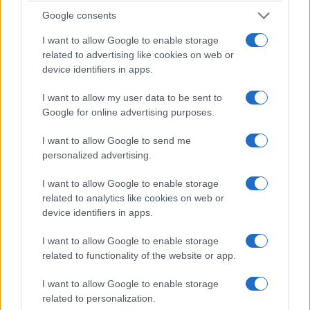
9 Αυγούστου 2026, 9:00 πμ
8 Αυγούστου 2026, 9:00 μμ
Google consents
I want to allow Google to enable storage
related to advertising like cookies on web or
device identifiers in apps.
I want to allow my user data to be sent to
Google for online advertising purposes.
ΕΛΛΆΔΑ
ΚΟΙΝΩΝΊΑ
I want to allow Google to send me
Δόμνα Μιχαηλίδου:
Η νεολαία γέμισε την
personalized advertising.
Στις 24 Αυγούστου
πλατεία των
ανοίγει η πλατφόρμα
Γρεβενών στη μεγάλη
I want to allow Google to enable storage
για τον Προσωπικό
συναυλία της
related to analytics like cookies on web or
device identifiers in apps.
Βοηθό
Marseaux
(Βίντεο+Φωτογραφίες)
8 Αυγούστου 2026, 8:32 μμ
I want to allow Google to enable storage
8 Αυγούστου 2026, 8:02 μμ
related to functionality of the website or app.
I want to allow Google to enable storage
related to personalization.