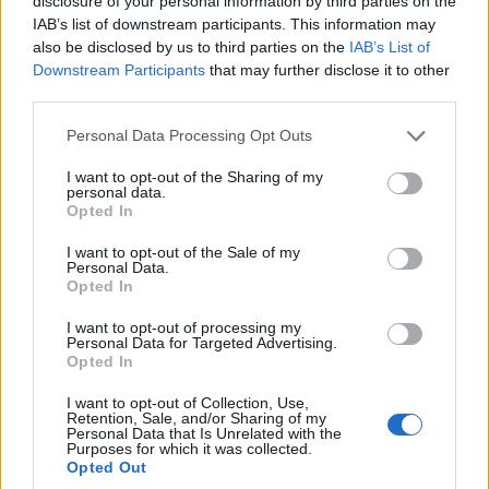
disclosure of your personal information by third parties on the
Δεκαπενταύγουστο –
Αντιμετώπισης
IAB’s list of downstream participants. This information may
Ποιοι είναι οι
Ενδοοικογενειακής
also be disclosed by us to third parties on the
IAB’s List of
Downstream Participants
that may further disclose it to other
δικαιούχοι
Βίας του Αστυνομικού
third parties.
Τμήματος Γρεβενών
9 Αυγούστου 2026, 9:59 πμ
Please note that this website/app uses one or more Google
9 Αυγούστου 2026, 9:31 πμ
Personal Data Processing Opt Outs
services and may gather and store information including but
not limited to your visit or usage behaviour. You may click to
I want to opt-out of the Sharing of my
personal data.
grant or deny consent to Google and its third-party tags to
Opted In
use your data for below specified purposes in below Google
consent section.
I want to opt-out of the Sale of my
Personal Data.
Opted In
ΚΟΙΝΩΝΊΑ
ΜΟΥΣΙΚΈΣ ΕΠΙΛΟΓΈΣ
I want to opt-out of processing my
Μόλις κυκλοφόρησε
Οι μουσικές επιλογές
Personal Data for Targeted Advertising.
Opted In
το νέο βιβλίο του Β. Π.
του e-ptolemeos.gr:
Καραγιάννη «Ήμερη
Mireille Mathieu &
I want to opt-out of Collection, Use,
Retention, Sale, and/or Sharing of my
Βιβλιοκλινοπάλη» από
Patrick Duffy –
Personal Data that Is Unrelated with the
Purposes for which it was collected.
τις Εκδόσεις
Together We’re Strong
Opted Out
Παρέμβαση
(1983)