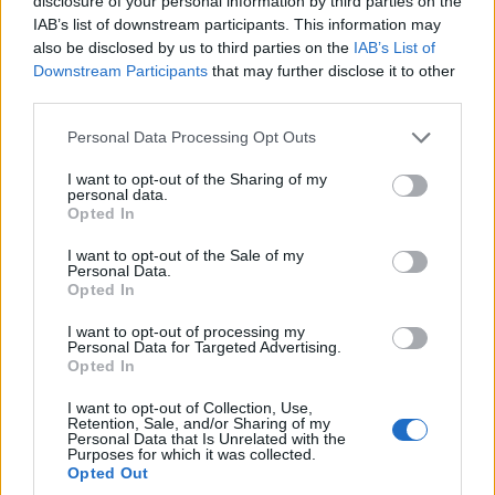
disclosure of your personal information by third parties on the
IAB’s list of downstream participants. This information may
also be disclosed by us to third parties on the
IAB’s List of
Downstream Participants
that may further disclose it to other
third parties.
Please note that this website/app uses one or more Google
Personal Data Processing Opt Outs
services and may gather and store information including but
not limited to your visit or usage behaviour. You may click to
I want to opt-out of the Sharing of my
personal data.
grant or deny consent to Google and its third-party tags to
Opted In
use your data for below specified purposes in below Google
consent section.
I want to opt-out of the Sale of my
Personal Data.
Opted In
I want to opt-out of processing my
Personal Data for Targeted Advertising.
Opted In
I want to opt-out of Collection, Use,
Retention, Sale, and/or Sharing of my
Personal Data that Is Unrelated with the
Purposes for which it was collected.
Opted Out