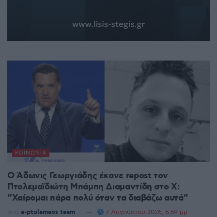
ΚΟΙΝΩΝΊΑ
Ο Άδωνις Γεωργιάδης έκανε repost τον
Πτολεμαϊδιώτη Μπάμπη Διαμαντίδη στο X:
“Χαίρομαι πάρα πολύ όταν τα διαβάζω αυτά”
από
e-ptolemeos team
7 Αυγούστου 2026, 6:59 μμ