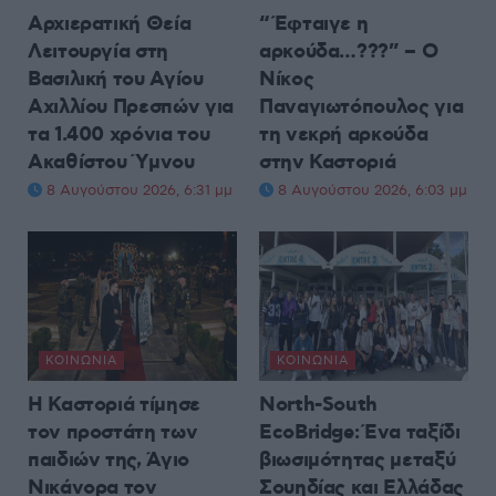
Αρχιερατική Θεία
“Έφταιγε η
Λειτουργία στη
αρκούδα…???” – Ο
Βασιλική του Αγίου
Νίκος
Αχιλλίου Πρεσπών για
Παναγιωτόπουλος για
τα 1.400 χρόνια του
τη νεκρή αρκούδα
Ακαθίστου Ύμνου
στην Καστοριά
8 Αυγούστου 2026, 6:31 μμ
8 Αυγούστου 2026, 6:03 μμ
ΚΟΙΝΩΝΊΑ
ΚΟΙΝΩΝΊΑ
Η Καστοριά τίμησε
North-South
τον προστάτη των
EcoBridge: Ένα ταξίδι
παιδιών της, Άγιο
βιωσιμότητας μεταξύ
Νικάνορα τον
Σουηδίας και Ελλάδας