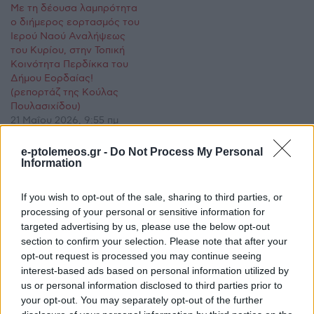
Με τη δέουσα λαμπρότητα
ο διήμερος εορτασμός του
Ιερού Ναού Αναλήψεως
του Κυρίου, στην Τοπική
Κοινότητα Περδίκκα του
Δήμου Εορδαίας!
(ρεπορτάζ της Κούλας
Πουλασιχίδου)
21 Μαΐου 2026, 9:55 πμ
σε "Ρεπορτάζ"
e-ptolemeos.gr -
Do Not Process My Personal
Information
Ακολουθήστε μας στο
Google News
If you wish to opt-out of the sale, sharing to third parties, or
και μάθετε πρώτοι όλες τις ειδήσεις!
processing of your personal or sensitive information for
targeted advertising by us, please use the below opt-out
section to confirm your selection. Please note that after your
opt-out request is processed you may continue seeing
interest-based ads based on personal information utilized by
us or personal information disclosed to third parties prior to
your opt-out. You may separately opt-out of the further