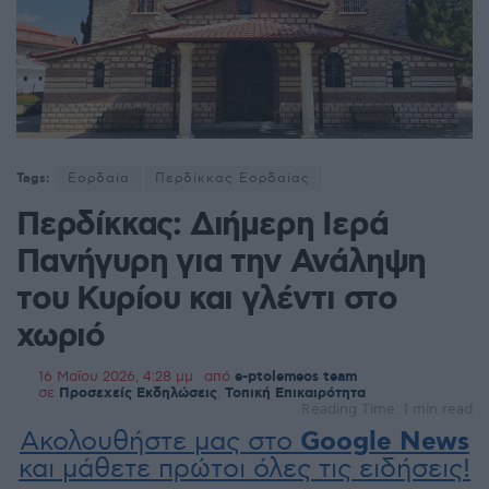
Tags:
Εορδαία
Περδίκκας Εορδαίας
Περδίκκας: Διήμερη Ιερά
Πανήγυρη για την Ανάληψη
του Κυρίου και γλέντι στο
χωριό
16 Μαΐου 2026, 4:28 μμ
από
e-ptolemeos team
σε
Προσεχείς Εκδηλώσεις
,
Τοπική Επικαιρότητα
Reading Time: 1 min read
Ακολουθήστε μας στο
Google News
και μάθετε πρώτοι όλες τις ειδήσεις!