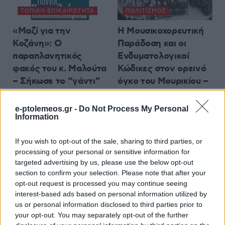
ΤΟΠΙΚΉ ΕΠΙΚΑΙΡΌΤΗΤΑ
ΠΟΛΙΤΙΣΜΌΣ
«Μαζί για την
Η Μουσικοχορευτική
Κοζάνη»: Ο
Παράδοση και οι
παραπλανητικός
Ενδυματολογικοί
φακός του κ. Μαλούτα
Κώδικες στον ορεινό
– Σήκωσε το “γάντι”
όγκο του Μουρικίου –
ο νυν Δήμαρχος
Επιστημονική ημερίδα
στην Κλεισούρα
6 Αυγούστου 2026, 3:26 μμ
e-ptolemeos.gr -
Do Not Process My Personal
Information
6 Αυγούστου 2026, 2:58 μμ
If you wish to opt-out of the sale, sharing to third parties, or
processing of your personal or sensitive information for
targeted advertising by us, please use the below opt-out
section to confirm your selection. Please note that after your
opt-out request is processed you may continue seeing
interest-based ads based on personal information utilized by
ΤΟΠΙΚΉ ΕΠΙΚΑΙΡΌΤΗΤΑ
TRUE STORY RADIO
us or personal information disclosed to third parties prior to
Καστοριά: Νέα
True Story Radio: Ο
your opt-out. You may separately opt-out of the further