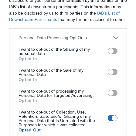
disclosure of your personal information by third parties on the
έκτακτα μέτρα για την
Επ. Πρόεδρος του
IAB’s list of downstream participants. This information may
ευλογιά των
Συλλόγου
also be disclosed by us to third parties on the
IAB’s List of
αιγοπροβάτων μετά
Καρκινοπαθών στην
Downstream Participants
that may further disclose it to other
την επιβεβαίωση και
Α. Κοτζακόλιου για τα
third parties.
του δεύτερου
προβλήματα του
Please note that this website/app uses one or more Google
Personal Data Processing Opt Outs
κρούσματος
Ογκολογικού του
services and may gather and store information including but
Μποδοσάκειου
6 Αυγούστου 2026, 2:29 μμ
not limited to your visit or usage behaviour. You may click to
I want to opt-out of the Sharing of my
personal data.
grant or deny consent to Google and its third-party tags to
6 Αυγούστου 2026, 2:00 μμ
Opted In
use your data for below specified purposes in below Google
consent section.
I want to opt-out of the Sale of my
Personal Data.
Opted In
I want to opt-out of processing my
Personal Data for Targeted Advertising.
Opted In
ΤΟΠΙΚΉ ΕΠΙΚΑΙΡΌΤΗΤΑ
ΡΕΠΟΡΤΆΖ
I want to opt-out of Collection, Use,
Οι εφημερίες των
2ο επιβεβαιωμένο
Retention, Sale, and/or Sharing of my
Personal Data that Is Unrelated with the
φαρμακείων σε
κρούσμα ευλογιάς
Purposes for which it was collected.
Κοζάνη και
στον Γέρμα Καστοριάς
Opted Out