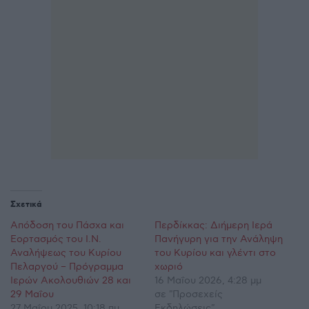
Σχετικά
Απόδοση του Πάσχα και
Περδίκκας: Διήμερη Ιερά
Εορτασμός του Ι.Ν.
Πανήγυρη για την Ανάληψη
Αναλήψεως του Κυρίου
του Κυρίου και γλέντι στο
Πελαργού – Πρόγραμμα
χωριό
Ιερών Ακολουθιών 28 και
16 Μαΐου 2026, 4:28 μμ
29 Μαΐου
σε "Προσεχείς
27 Μαΐου 2025, 10:18 πμ
Εκδηλώσεις"