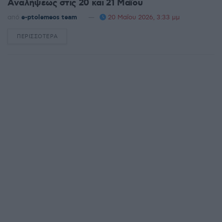
Αναλήψεως στις 20 και 21 Μαΐου
από
e-ptolemeos team
20 Μαΐου 2026, 3:33 μμ
ΠΕΡΙΣΣΌΤΕΡΑ
DETAILS