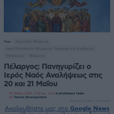
Tags:
Αμύνταιο-Φλώρινα
Ιερά Μητρόπολη Φλωρίνης Πρεσπών και Εορδαίας
Πελαργός
Φλώρινα
Πέλαργος: Πανηγυρίζει ο
Ιερός Ναός Αναλήψεως στις
20 και 21 Μαΐου
20 Μαΐου 2026, 3:33 μμ
από
e-ptolemeos team
σε
Τοπική Επικαιρότητα
Reading Time: 1 min read
Ακολουθήστε μας στο
Google News