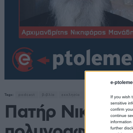
e-ptoleme
Tags:
podcast
βιβλία
εκκλησία
Ιερά Μητρόπολη Φλωρί
If you wish 
sensitive in
Πατήρ Νικηφόρ
confirm you
continue se
information 
πολυγραφότατο
further disc