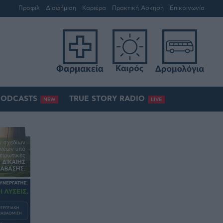
Προφίλ
Διαφήμιση
Καριέρα
Πρακτική Άσκηση
Επικοινωνία
PODCASTS
TRUE STORY RADIO
NEW
LIVE