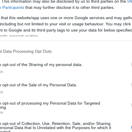
. This information may also be disclosed by us to third parties on the
IA
Participants
that may further disclose it to other third parties.
ρδαία
 that this website/app uses one or more Google services and may gath
including but not limited to your visit or usage behaviour. You may click 
 to Google and its third-party tags to use your data for below specifi
ogle consent section.
άζ
,
ΤΑ ΣΗΜΑΝΤΙΚΟΤΕΡΑ
,
Τοπική Επικαιρότητα
Reading T
l Data Processing Opt Outs
News
και μάθετε πρώτοι όλες τις ειδήσε
o opt-out of the Sharing of my personal data.
In
o opt-out of the Sale of my Personal Data.
In
to opt-out of processing my Personal Data for Targeted
ing.
In
OLEMEOS.GR παρουσιάζει μια νέα σειρά ηχητ
o opt-out of Collection, Use, Retention, Sale, and/or Sharing
ντέρ, και σας προσκαλεί να τα εξερευνήσετε.
ersonal Data that Is Unrelated with the Purposes for which it
lected.