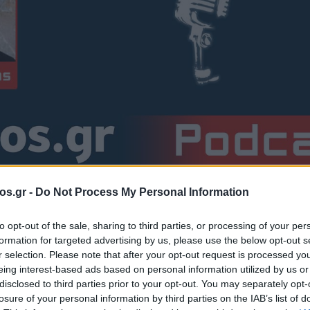
os.gr -
Do Not Process My Personal Information
νης Πρεσπών και Εορδαίας
Πρωτοσύγκελλος Νικηφόρος Μαν
to opt-out of the sale, sharing to third parties, or processing of your per
formation for targeted advertising by us, please use the below opt-out s
ος Μανάδης: Ο
r selection. Please note that after your opt-out request is processed y
eing interest-based ads based on personal information utilized by us or
disclosed to third parties prior to your opt-out. You may separately opt-
ς αναδιφητής πο
losure of your personal information by third parties on the IAB’s list of