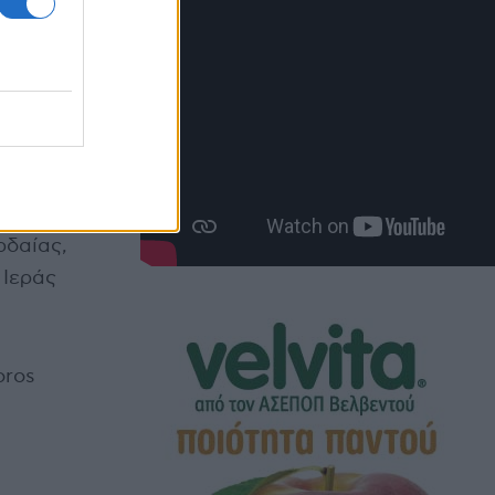
ν
 Αντώνη
ρδαίας,
 Ιεράς
oros