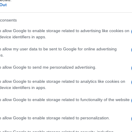
 και συνεντεύξεις με πρόσωπα της διπλανής
Out
που έχουν κάτι διαφορετικό να μας πουν.
consents
ήστε τα podcasts του E-PTOLEMEOS.GR κάθε 
βάτου.
o allow Google to enable storage related to advertising like cookies on
evice identifiers in apps.
o allow my user data to be sent to Google for online advertising
s.
to allow Google to send me personalized advertising.
o allow Google to enable storage related to analytics like cookies on
evice identifiers in apps.
o allow Google to enable storage related to functionality of the website
o allow Google to enable storage related to personalization.
 της σειράς είναι η Wattcrop, εταιρεία του
o allow Google to enable storage related to security, including