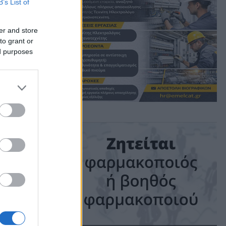
B’s List of
er and store
to grant or
ed purposes
ime: 1 min read
ις!
ικών