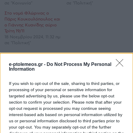
σε "Κοινωνία"
σε "Πολιτική"
Στο νομό Φλώρινας ο
Πάρις Κουκουλόπουλος και
ο Γιάννης Κυανίδης αύριο
Τρίτη 19/11
18 Νοεμβρίου 2024, 11:32 πμ
σε "Πολιτική"
e-ptolemeos.gr -
Do Not Process My Personal
Ακολουθήστε μας στο
Google News
Information
και μάθετε πρώτοι όλες τις ειδήσεις!
If you wish to opt-out of the sale, sharing to third parties, or
processing of your personal or sensitive information for
targeted advertising by us, please use the below opt-out
section to confirm your selection. Please note that after your
opt-out request is processed you may continue seeing
interest-based ads based on personal information utilized by
us or personal information disclosed to third parties prior to
your opt-out. You may separately opt-out of the further