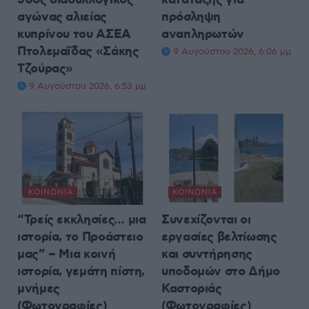
50ός διασυλλογικός
κατάταξης για
αγώνας αλιείας
πρόσληψη
κυπρίνου του ΑΣΕΑ
αναπληρωτών
Πτολεμαΐδας «Σάκης
9 Αυγούστου 2026, 6:06 μμ
Τζούρας»
9 Αυγούστου 2026, 6:53 μμ
ΚΟΙΝΩΝΊΑ
ΚΟΙΝΩΝΊΑ
“Τρείς εκκλησίες… μια
Συνεχίζονται οι
ιστορία, το Προάστειο
εργασίες βελτίωσης
μας” – Μια κοινή
και συντήρησης
ιστορία, γεμάτη πίστη,
υποδομών στο Δήμο
μνήμες
Καστοριάς
(Φωτογραφίες)
(Φωτογραφίες)