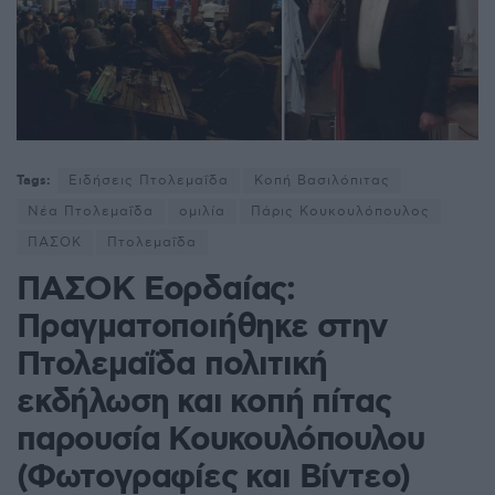
Tags:
Ειδήσεις Πτολεμαΐδα
Κoπή Βασιλόπιτας
Νέα Πτολεμαΐδα
ομιλία
Πάρις Κουκουλόπουλος
ΠΑΣΟΚ
Πτολεμαΐδα
ΠΑΣΟΚ Εορδαίας:
Πραγματοποιήθηκε στην
Πτολεμαΐδα πολιτική
εκδήλωση και κοπή πίτας
παρουσία Κουκουλόπουλου
(Φωτογραφίες και Βίντεο)