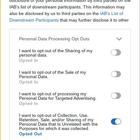
disclosure of your personal information by third parties on the
IAB’s list of downstream participants. This information may
also be disclosed by us to third parties on the
IAB’s List of
Downstream Participants
that may further disclose it to other
third parties.
Please note that this website/app uses one or more Google
Personal Data Processing Opt Outs
services and may gather and store information including but
not limited to your visit or usage behaviour. You may click to
I want to opt-out of the Sharing of my
personal data.
grant or deny consent to Google and its third-party tags to
Opted In
use your data for below specified purposes in below Google
consent section.
I want to opt-out of the Sale of my
Personal Data.
Opted In
I want to opt-out of processing my
Personal Data for Targeted Advertising.
Opted In
I want to opt-out of Collection, Use,
Retention, Sale, and/or Sharing of my
Personal Data that Is Unrelated with the
Purposes for which it was collected.
Opted Out