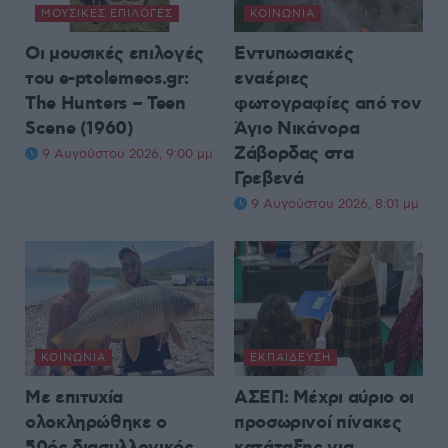
ΜΟΥΣΙΚΈΣ ΕΠΙΛΟΓΈΣ
ΚΟΙΝΩΝΊΑ
Οι μουσικές επιλογές
Εντυπωσιακές
του e-ptolemeos.gr:
εναέριες
The Hunters – Teen
φωτογραφίες από τον
Scene (1960)
Άγιο Νικάνορα
Ζάβορδας στα
9 Αυγούστου 2026, 9:00 μμ
Γρεβενά
9 Αυγούστου 2026, 8:01 μμ
ΚΟΙΝΩΝΊΑ
ΕΚΠΑΊΔΕΥΣΗ
Με επιτυχία
ΑΣΕΠ: Μέχρι αύριο οι
ολοκληρώθηκε ο
προσωρινοί πίνακες