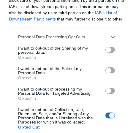
disclosure of your personal information by third parties on the
Ακολουθήστε μας στο
Google News
IAB’s list of downstream participants. This information may
και μάθετε πρώτοι όλες τις ειδήσεις!
also be disclosed by us to third parties on the
IAB’s List of
Downstream Participants
that may further disclose it to other
third parties.
Please note that this website/app uses one or more Google
Personal Data Processing Opt Outs
services and may gather and store information including but
not limited to your visit or usage behaviour. You may click to
I want to opt-out of the Sharing of my
personal data.
grant or deny consent to Google and its third-party tags to
Opted In
use your data for below specified purposes in below Google
consent section.
I want to opt-out of the Sale of my
Personal Data.
Opted In
I want to opt-out of processing my
Personal Data for Targeted Advertising.
Opted In
I want to opt-out of Collection, Use,
Retention, Sale, and/or Sharing of my
Personal Data that Is Unrelated with the
Purposes for which it was collected.
Opted Out