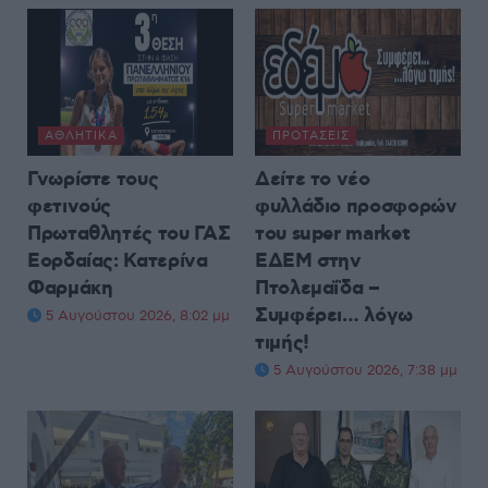
ΑΘΛΗΤΙΚΆ
ΠΡΟΤΆΣΕΙΣ
Γνωρίστε τους
Δείτε το νέο
φετινούς
φυλλάδιο προσφορών
Πρωταθλητές του ΓΑΣ
του super market
Εορδαίας: Κατερίνα
ΕΔΕΜ στην
Φαρμάκη
Πτολεμαΐδα –
Συμφέρει… λόγω
5 Αυγούστου 2026, 8:02 μμ
τιμής!
5 Αυγούστου 2026, 7:38 μμ