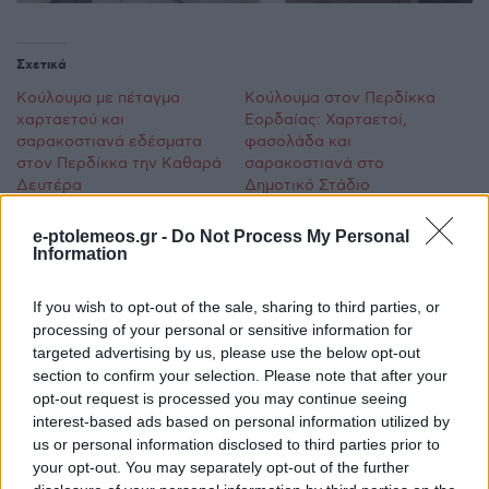
Σχετικά
Κούλουμα με πέταγμα
Κούλουμα στον Περδίκκα
χαρταετού και
Εορδαίας: Χαρταετοί,
σαρακοστιανά εδέσματα
φασολάδα και
στον Περδίκκα την Καθαρά
σαρακοστιανά στο
Δευτέρα
Δημοτικό Στάδιο
24 Φεβρουαρίου 2025, 3:58 μμ
(Φωτογραφίες)
σε "Τοπική Επικαιρότητα"
23 Φεβρουαρίου 2026, 7:22 μμ
e-ptolemeos.gr -
Do Not Process My Personal
σε "Τοπική Επικαιρότητα"
Information
Πλήθος κόσμου στα
If you wish to opt-out of the sale, sharing to third parties, or
“ΚΟΥΛΟΥΜΑ” της Τοπικής
processing of your personal or sensitive information for
Κοινότητας Ολυμπιάδας
targeted advertising by us, please use the below opt-out
του Δήμου Εορδαίας! ( Της
Κούλας Πουλασιχίδου)
section to confirm your selection. Please note that after your
18 Μαρτίου 2024, 5:43 μμ
opt-out request is processed you may continue seeing
σε "Ρεπορτάζ"
interest-based ads based on personal information utilized by
us or personal information disclosed to third parties prior to
your opt-out. You may separately opt-out of the further