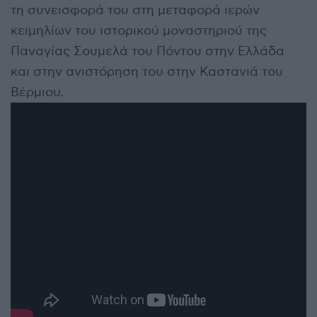
τη συνεισφορά του στη μεταφορά ιερών
κειμηλίων του ιστορικού μοναστηριού της
Παναγίας Σουμελά του Πόντου στην Ελλάδα
και στην ανιστόρηση του στην Καστανιά του
Βέρμιου.