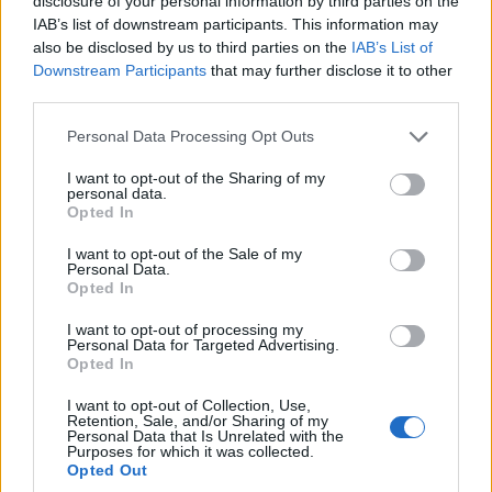
disclosure of your personal information by third parties on the
και μάθετε πρώτοι όλες τις ειδήσεις!
IAB’s list of downstream participants. This information may
also be disclosed by us to third parties on the
IAB’s List of
Downstream Participants
that may further disclose it to other
third parties.
Please note that this website/app uses one or more Google
Personal Data Processing Opt Outs
services and may gather and store information including but
not limited to your visit or usage behaviour. You may click to
I want to opt-out of the Sharing of my
personal data.
grant or deny consent to Google and its third-party tags to
Opted In
use your data for below specified purposes in below Google
consent section.
I want to opt-out of the Sale of my
Personal Data.
Opted In
I want to opt-out of processing my
Personal Data for Targeted Advertising.
Opted In
I want to opt-out of Collection, Use,
Retention, Sale, and/or Sharing of my
Personal Data that Is Unrelated with the
Purposes for which it was collected.
Opted Out