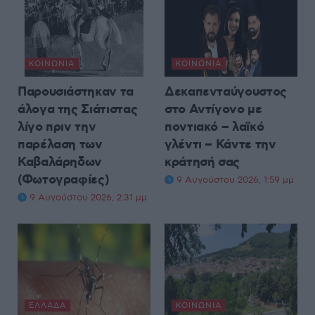
ΚΟΙΝΩΝΊΑ
ΚΟΙΝΩΝΊΑ
Παρουσιάστηκαν τα
Δεκαπενταύγουστος
άλογα της Σιάτιστας
στο Αντίγονο με
λίγο πριν την
ποντιακό – λαϊκό
παρέλαση των
γλέντι – Κάντε την
Καβαλάρηδων
κράτησή σας
(Φωτογραφίες)
9 Αυγούστου 2026, 1:59 μμ
9 Αυγούστου 2026, 2:31 μμ
ΕΛΛΆΔΑ
ΚΟΙΝΩΝΊΑ