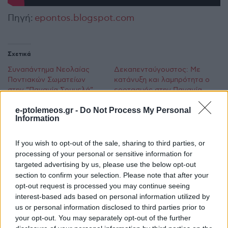
Πηγή:
epontos.blogspot.com
Σχετικά
Συναπάντημα Νεολαίας
Δεκαπενταύγουστος: Με
Ποντιακών Σωματείων
κατάνυξη και λαμπρότητα ο
στην “Παναγία Σουμελά”
εορτασμός στην Παναγία
στο Βέρμιο
Σουμελά στο Βέρμιο
e-ptolemeos.gr -
Do Not Process My Personal
12 Ιουλίου 2022, 8:30 μμ
15 Αυγούστου 2023, 5:48 μμ
Information
σε "Ποντιακά"
σε "Ελλάδα"
Συναπάντημα Ποντιακής
If you wish to opt-out of the sale, sharing to third parties, or
Νεολαίας στην Παναγία
processing of your personal or sensitive information for
Σουμελά (Βίντεο)
targeted advertising by us, please use the below opt-out
20 Ιουλίου 2025, 3:02 μμ
section to confirm your selection. Please note that after your
σε "Τοπική Επικαιρότητα"
opt-out request is processed you may continue seeing
interest-based ads based on personal information utilized by
us or personal information disclosed to third parties prior to
your opt-out. You may separately opt-out of the further
Ακολουθήστε μας στο
Google News