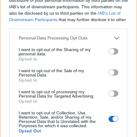
disclosure of your personal information by third parties on the
IAB’s list of downstream participants. This information may
also be disclosed by us to third parties on the
IAB’s List of
Downstream Participants
that may further disclose it to other
third parties.
Γιώργος Παπαϊωάννου
Please note that this website/app uses one or more Google
Personal Data Processing Opt Outs
services and may gather and store information including but
not limited to your visit or usage behaviour. You may click to
I want to opt-out of the Sharing of my
Σχετικά
personal data.
grant or deny consent to Google and its third-party tags to
Opted In
Χειροτονία κληρικού στην
Σαρανταλείτουργο
use your data for below specified purposes in below Google
Ιερά Μητρόπολη
Χριστουγέννων στην
consent section.
I want to opt-out of the Sale of my
Φλωρίνης, Πρεσπών και
Ενορία των Αγ. Κων/νου
Personal Data.
Εορδαίας
και Ελένης Αμυνταίου
Opted In
14 Μαΐου 2024, 9:48 πμ
15 Νοεμβρίου 2023, 8:49 πμ
σε "Κοινωνία"
σε "Κοινωνία"
I want to opt-out of processing my
Personal Data for Targeted Advertising.
Χειροτονία Ιερέα π.
Opted In
Γεωργίου Χατζημάνου
στους Πύργους Εορδαίας
I want to opt-out of Collection, Use,
Retention, Sale, and/or Sharing of my
(Γράφει η Νατάσα Μάγκου)
Personal Data that Is Unrelated with the
4 Σεπτεμβρίου 2022, 9:25 μμ
Purposes for which it was collected.
Opted Out
σε "Εκδηλώσεις που