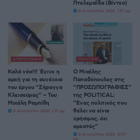
Πτολεμαΐδα (Βίντεο)
8 Αυγούστου 2026, 1:57 μμ
ΑΡΘΡΟΓΡΑΦΊΑ
ΠΟΛΙΤΙΚΉ
Καλά νέα!!! Έγινε η
Ο Μιχάλης
αρχή για τη συνέχεια
Παπαδόπουλος στις
του έργου “Σήραγγα
“ΠΡΟΣΩΠΟΓΡΑΦΙΕΣ”
Κλεισούρας” – Του
της POLITICAL:
Μιχάλη Ραμπίδη
“Ένας πολιτικός που
θέλει να είναι
8 Αυγούστου 2026, 1:31 μμ
χρήσιμος, όχι
αρεστός”
8 Αυγούστου 2026, 12:57
μμ