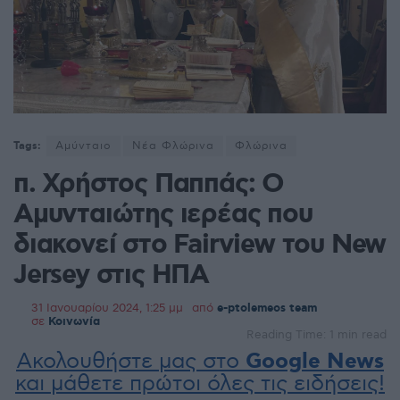
Tags:
Αμύνταιο
Νέα Φλώρινα
Φλώρινα
π. Χρήστος Παππάς: Ο
Αμυνταιώτης ιερέας που
διακονεί στο Fairview του New
Jersey στις ΗΠΑ
31 Ιανουαρίου 2024, 1:25 μμ
από
e-ptolemeos team
σε
Κοινωνία
Reading Time: 1 min read
Ακολουθήστε μας στο
Google News
και μάθετε πρώτοι όλες τις ειδήσεις!