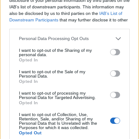
disclosure of your personal information by third parties on the
IAB’s list of downstream participants. This information may
also be disclosed by us to third parties on the
IAB’s List of
Downstream Participants
that may further disclose it to other
third parties.
Please note that this website/app uses one or more Google
Personal Data Processing Opt Outs
services and may gather and store information including but
not limited to your visit or usage behaviour. You may click to
I want to opt-out of the Sharing of my
personal data.
grant or deny consent to Google and its third-party tags to
Opted In
use your data for below specified purposes in below Google
consent section.
I want to opt-out of the Sale of my
Personal Data.
Opted In
I want to opt-out of processing my
Personal Data for Targeted Advertising.
Opted In
I want to opt-out of Collection, Use,
Retention, Sale, and/or Sharing of my
Personal Data that Is Unrelated with the
Purposes for which it was collected.
Opted Out