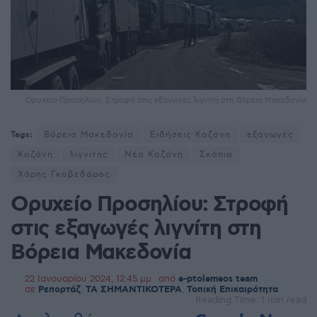
Ορυχείο Προσηλίου: Στροφή στις εξαγωγές λιγνίτη στη Βόρεια Μακεδονία
Tags:
Βόρεια Μακεδονία
Ειδήσεις Κοζάνη
εξαγωγές
Κοζάνη
λιγνίτης
Νέα Κοζάνη
Σκόπια
Χάρης Γκοβεδάρος
Ορυχείο Προσηλίου: Στροφή
στις εξαγωγές λιγνίτη στη
Βόρεια Μακεδονία
22 Ιανουαρίου 2024, 12:45 μμ
από
e-ptolemeos team
σε
Ρεπορτάζ
,
ΤΑ ΣΗΜΑΝΤΙΚΟΤΕΡΑ
,
Τοπική Επικαιρότητα
Reading Time: 1 min read