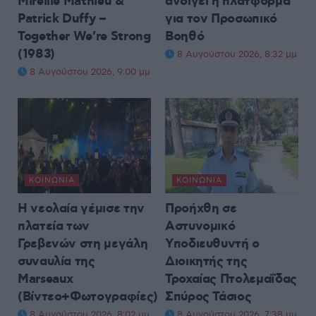
Mireille Mathieu &
ανοίγει η πλατφόρμα
Patrick Duffy –
για τον Προσωπικό
Together We’re Strong
Βοηθό
(1983)
8 Αυγούστου 2026, 8:32 μμ
8 Αυγούστου 2026, 9:00 μμ
ΚΟΙΝΩΝΊΑ
ΚΟΙΝΩΝΊΑ
Η νεολαία γέμισε την
Προήχθη σε
πλατεία των
Αστυνομικό
Γρεβενών στη μεγάλη
Υποδιευθυντή ο
συναυλία της
Διοικητής της
Marseaux
Τροχαίας Πτολεμαΐδας
(Βίντεο+Φωτογραφίες)
Σπύρος Τάσιος
8 Αυγούστου 2026, 8:02 μμ
8 Αυγούστου 2026, 7:38 μμ