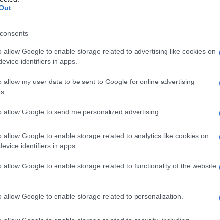
η Δευτέρα 25 Μαΐου 2026 συνεχίζε
Out
ιτήσεων συμμετοχής επιχειρήσε
consents
τα Διακοπών, Κοινωνικού Τουρισ
o allow Google to enable storage related to advertising like cookies on
ύ της Αγροτικής Εστίας του ΟΠΕ
evice identifiers in apps.
ορά επιχειρήσεις που επιθυμούν να συμμετάσχου
o allow my user data to be sent to Google for online advertising
s.
Ε/ΟΠΕΚΑ 2026, όπως τουριστικά καταλύματα,
α, ιαματικές πηγές, τουριστικά γραφεία, παιδικές
to allow Google to send me personalized advertising.
βιβλιοπωλεία, εκδοτικούς οίκους και θέατρα.
o allow Google to enable storage related to analytics like cookies on
evice identifiers in apps.
o allow Google to enable storage related to functionality of the website
o allow Google to enable storage related to personalization.
o allow Google to enable storage related to security, including