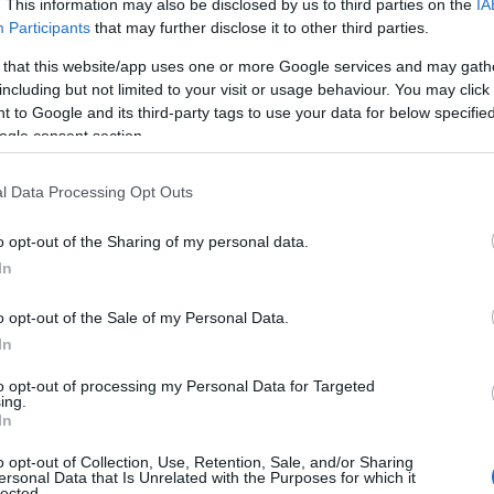
ια τα προγράμμα
. This information may also be disclosed by us to third parties on the
IA
Participants
that may further disclose it to other third parties.
 that this website/app uses one or more Google services and may gath
ας
including but not limited to your visit or usage behaviour. You may click 
 to Google and its third-party tags to use your data for below specifi
ogle consent section.
Reading T
l Data Processing Opt Outs
News
και μάθετε πρώτοι όλες τις ειδήσε
o opt-out of the Sharing of my personal data.
In
o opt-out of the Sale of my Personal Data.
In
to opt-out of processing my Personal Data for Targeted
ing.
In
o opt-out of Collection, Use, Retention, Sale, and/or Sharing
ersonal Data that Is Unrelated with the Purposes for which it
lected.