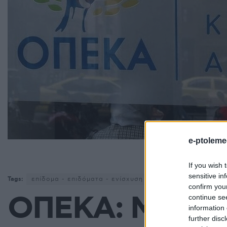
e-ptoleme
If you wish 
sensitive in
Tags:
επίδομα - επιδόματα - ενίσχυση
ΟΠΕΚΑ
confirm you
ΟΠΕΚΑ: Μέχρι π
continue se
information 
further disc