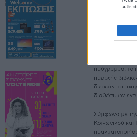
authenti
Οι ενδιαφερόμε
Δήλωση Συμμετο
για τα προγράμμ
πρόγραμμα, το 
παροχής βιβλίων
δωρεάν παροχής
διαθέσιμων εντ
Σύμφωνα με την
Κοινωνικού και 
πραγματοποιήσο