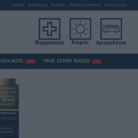
Προφίλ
Διαφήμιση
Καριέρα
Πρακτική Άσκηση
Επικοινωνία
PODCASTS
TRUE STORY RADIO
NEW
LIVE