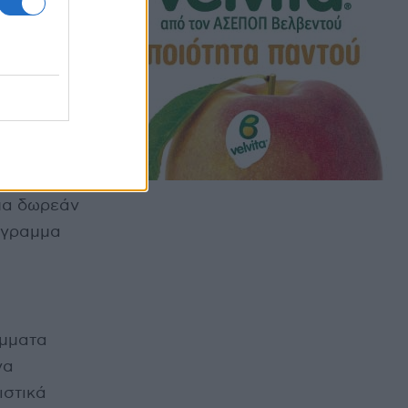
πεύθυνη
 εφαρμογών
μικό
μα δωρεάν
ρόγραμμα
άμματα
να
ιστικά