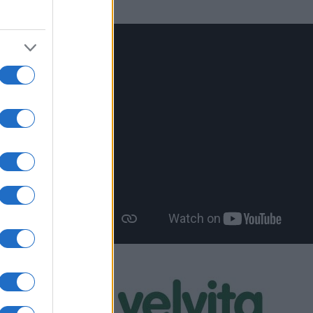
ται η
ων στα
μού και
ΚΑ.
ν στα