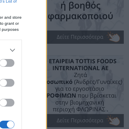
τα
B’s List of
er and store
to grant or
ed purposes
ime: 1 min read
ις!