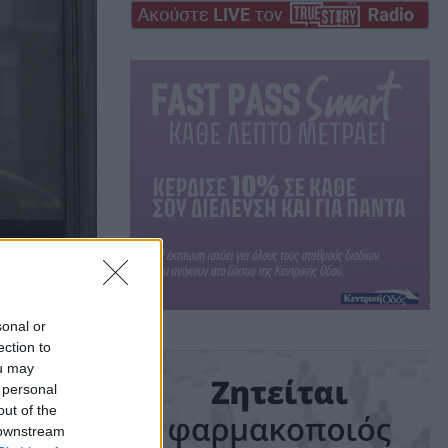
λογίζεται το ποσό
sonal or
ection to
ou may
 personal
out of the
 downstream