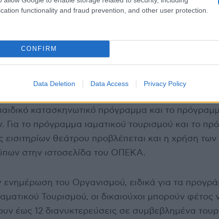
cation functionality and fraud prevention, and other user protection.
CONFIRM
νες επιχειρήσεις μπορούν να υποβάλουν Αίτηση/Υ
χής μέσω των αντίστοιχων ειδικών ηλεκτρονικών
Data Deletion
Data Access
Privacy Policy
ατα κοινωνικού και ιαματικού τουρισμού, το εκδρο
παιδικό κατασκηνωτικό πρόγραμμα και το πρόγραμ
. Για το πρόγραμμα ιαματικού τουρισμού και το π
 εισιτηρίων θεάτρου προβλέπεται και η χρήση των
ύπων στην ιστοσελίδα του ΟΠΕΚΑ.
 ενημέρωση του Οργανισμού, ειδικά για τα προγρ
Ιαματικού Τουρισμού, οι δικαιούχοι μπορούν φέτος 
υν έως 12 διανυκτερεύσεις σε συμβεβλημένα τουρ