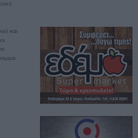
ούσες
ψού και
οι
αι
ραμμα.