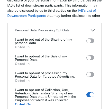
disclosure of your personal information by third parties on the
Λαμπριανίδης
ρέκβιεμ για την ήττα
IAB’s list of downstream participants. This information may
ενός λαού, έρχεται
also be disclosed by us to third parties on the
IAB’s List of
8 Αυγούστου 2026, 3:30 μμ
Downstream Participants
that may further disclose it to other
στην Ποντοκώμη την
third parties.
Κυριακή 9/8
8 Αυγούστου 2026, 3:02 μμ
Please note that this website/app uses one or more Google
Personal Data Processing Opt Outs
services and may gather and store information including but
not limited to your visit or usage behaviour. You may click to
I want to opt-out of the Sharing of my
personal data.
grant or deny consent to Google and its third-party tags to
Opted In
use your data for below specified purposes in below Google
consent section.
I want to opt-out of the Sale of my
Personal Data.
Opted In
ΕΛΛΆΔΑ
ΚΟΙΝΩΝΊΑ
I want to opt-out of processing my
ΕΛΣΤΑΤ: Στο 3,4% ο
Ο Μπάνε Πρέλεβιτς
Personal Data for Targeted Advertising.
Opted In
πληθωρισμός τον
παρουσίασε το βιβλίο
Ιούλιο
του “Η Δύναμη της
I want to opt-out of Collection, Use,
Retention, Sale, and/or Sharing of my
Ήττας” στην
8 Αυγούστου 2026, 2:31 μμ
Personal Data that Is Unrelated with the
Πτολεμαΐδα (Βίντεο)
Purposes for which it was collected.
Opted Out
8 Αυγούστου 2026, 1:57 μμ