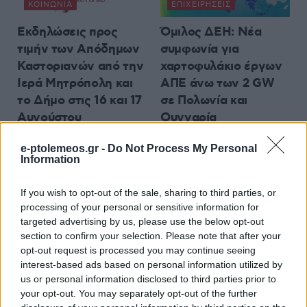
ΚΟΙΝΩΝΊΑ
ΕΠΙΧΕΙΡΉΣΕΙΣ
Εκδηλώσεις προς
Όμιλος ΔΕΗ: Νέα
τιμήν των Απόδημων
συμφωνία για
Καστοριανών από την
χαρτοφυλάκιο έργων
Ιερά Μητρόπολη και
ΑΠΕ άνω των 2 GW
το Δήμο στις 16 και 17
σε Πολωνία και
Αυγούστου
Ουγγαρία
8 Αυγούστου 2026, 4:31 μμ
8 Αυγούστου 2026, 4:01 μμ
e-ptolemeos.gr -
Do Not Process My Personal
Information
If you wish to opt-out of the sale, sharing to third parties, or
processing of your personal or sensitive information for
targeted advertising by us, please use the below opt-out
section to confirm your selection. Please note that after your
ΑΡΘΡΟΓΡΑΦΊΑ
ΚΟΙΝΩΝΊΑ
opt-out request is processed you may continue seeing
interest-based ads based on personal information utilized by
Δέσποινα εί Μείζων
Η μουσικοθεατρική
us or personal information disclosed to third parties prior to
των Αγίων 181-190 –
παράσταση «ΑΗ
your opt-out. You may separately opt-out of the further
Γράφει ο Ευστάθιος
ΛΑΟΣ» – Ένα σκηνικό