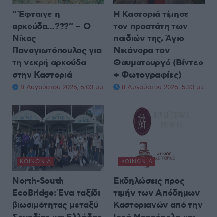
“Έφταιγε η
Η Καστοριά τίμησε
αρκούδα…???” – Ο
τον προστάτη των
Νίκος
παιδιών της, Άγιο
Παναγιωτόπουλος για
Νικάνορα τον
τη νεκρή αρκούδα
Θαυματουργό (Βίντεο
στην Καστοριά
+ Φωτογραφίες)
8 Αυγούστου 2026, 6:03 μμ
8 Αυγούστου 2026, 5:30 μμ
ΚΟΙΝΩΝΊΑ
ΚΟΙΝΩΝΊΑ
North-South
Εκδηλώσεις προς
EcoBridge: Ένα ταξίδι
τιμήν των Απόδημων
βιωσιμότητας μεταξύ
Καστοριανών από την