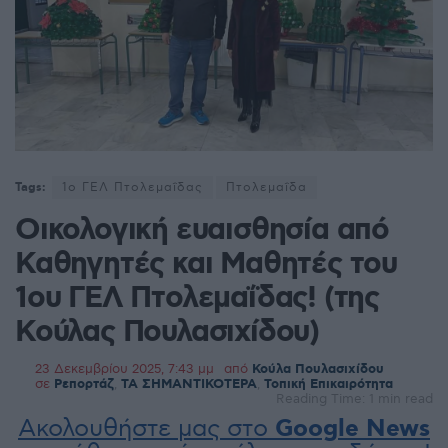
Tags:
1ο ΓΕΛ Πτολεμαΐδας
Πτολεμαΐδα
Οικολογική ευαισθησία από
Καθηγητές και Μαθητές του
1ου ΓΕΛ Πτολεμαΐδας! (της
Κούλας Πουλασιχίδου)
23 Δεκεμβρίου 2025, 7:43 μμ
από
Κούλα Πουλασιχίδου
σε
Ρεπορτάζ
,
ΤΑ ΣΗΜΑΝΤΙΚΟΤΕΡΑ
,
Τοπική Επικαιρότητα
Reading Time: 1 min read
Ακολουθήστε μας στο
Google News