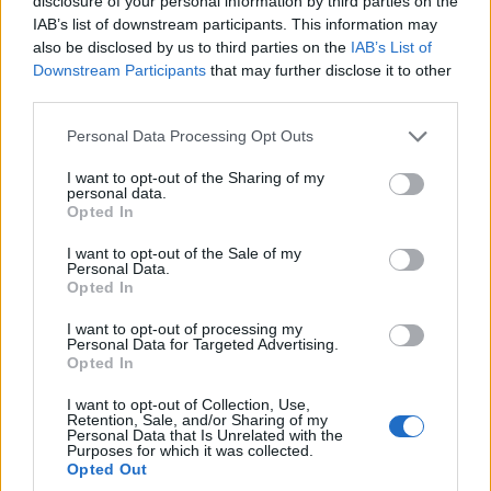
disclosure of your personal information by third parties on the
IAB’s list of downstream participants. This information may
also be disclosed by us to third parties on the
IAB’s List of
Downstream Participants
that may further disclose it to other
third parties.
Please note that this website/app uses one or more Google
Personal Data Processing Opt Outs
services and may gather and store information including but
not limited to your visit or usage behaviour. You may click to
I want to opt-out of the Sharing of my
personal data.
grant or deny consent to Google and its third-party tags to
Opted In
use your data for below specified purposes in below Google
consent section.
I want to opt-out of the Sale of my
Personal Data.
Opted In
I want to opt-out of processing my
Personal Data for Targeted Advertising.
Opted In
I want to opt-out of Collection, Use,
Retention, Sale, and/or Sharing of my
Personal Data that Is Unrelated with the
Purposes for which it was collected.
Opted Out