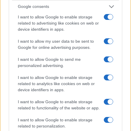
Google consents
οικογένειες με μικρά παιδιά, που
ενδιαφέρονται για δραστηριότητες, σημειώνει
I want to allow Google to enable storage
related to advertising like cookies on web or
επίσης, που θα μπορούσαν να δέσουν
device identifiers in apps.
αρμονικά με την αρχιτεκτονική του χωριού και
I want to allow my user data to be sent to
την ομορφιά της ευρύτερης περιοχής.
Google for online advertising purposes.
I want to allow Google to send me
personalized advertising.
Σχετικά
I want to allow Google to enable storage
related to analytics like cookies on web or
Τριήμερο Αγ. Πνεύματος
Γ. Ιατρίδης: Γέμισε
device identifiers in apps.
στη Δυτική Μακεδονία: Το
ασφυκτικά από επισκέπτες
στοίχημα για τον ορεινό
από την γύρω περιοχή το
I want to allow Google to enable storage
θερινό τουρισμό
Νυμφαίο μέσα στις γιορτές
related to functionality of the website or app.
11 Ιουνίου 2025, 8:15 πμ
24 Ιανουαρίου 2024, 2:41 μμ
σε "Ρεπορτάζ"
σε "True Story Radio"
I want to allow Google to enable storage
Νυμφαίο: Μάχη επιβίωσης
related to personalization.
για τους ξενοδόχους –