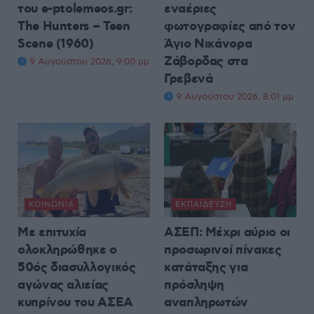
του e-ptolemeos.gr:
εναέριες
The Hunters – Teen
φωτογραφίες από τον
Scene (1960)
Άγιο Νικάνορα
Ζάβορδας στα
9 Αυγούστου 2026, 9:00 μμ
Γρεβενά
9 Αυγούστου 2026, 8:01 μμ
ΚΟΙΝΩΝΊΑ
ΕΚΠΑΊΔΕΥΣΗ
Με επιτυχία
ΑΣΕΠ: Μέχρι αύριο οι
ολοκληρώθηκε ο
προσωρινοί πίνακες
50ός διασυλλογικός
κατάταξης για
αγώνας αλιείας
πρόσληψη
κυπρίνου του ΑΣΕΑ
αναπληρωτών