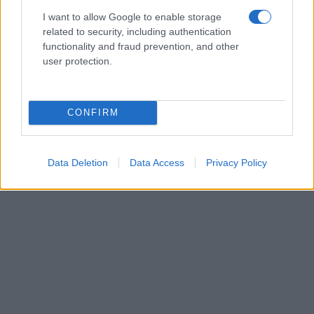
Γ.Ιατρίδης: Ορεινός
I want to allow Google to enable storage
τουρισμός που παραπαίει
related to security, including authentication
31 Ιανουαρίου 2025, 5:28 μμ
functionality and fraud prevention, and other
σε "Τοπική Επικαιρότητα"
user protection.
Ακολουθήστε μας στο
Google News
CONFIRM
και μάθετε πρώτοι όλες τις ειδήσεις!
Data Deletion
Data Access
Privacy Policy