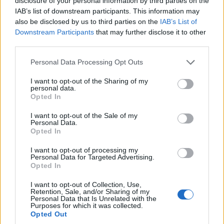
disclosure of your personal information by third parties on the
δουλεύουμε όπως παλιά, τα Σαββατοκύριακα
IAB’s list of downstream participants. This information may
παρουσιάζουν ελαφριά πτώση», απαντάει
also be disclosed by us to third parties on the
IAB’s List of
σχετικά ο κ. Ιατρίδης. Έθεσε όμως και μια άλλη
Downstream Participants
that may further disclose it to other
third parties.
διάσταση: Αυτή της έλλειψης βιωματικών
εμπειριών για τους τουρίστες.
Please note that this website/app uses one or more Google
Personal Data Processing Opt Outs
services and may gather and store information including but
not limited to your visit or usage behaviour. You may click to
I want to opt-out of the Sharing of my
Μια περιοχή που δουλεύει με ορεινό τουρισμό
personal data.
grant or deny consent to Google and its third-party tags to
Opted In
θα έπρεπε δεδομένης της πανέμορφης φύσης
use your data for below specified purposes in below Google
που διαθέτει, να έχει τουριστικές επιλογές για
consent section.
I want to opt-out of the Sale of my
Personal Data.
βιωματικές δραστηριότητες στο δάσος, ορεινές
Opted In
ποδηλασίες, αναρριχήσεις, κυνήγι τρούφας,
I want to opt-out of processing my
ιππασία, τονίζει ο κ. Ιατρίδης, προσθέτοντας
Personal Data for Targeted Advertising.
Opted In
πως πέρα από την «Άρτεμις» δεν έχει κάποια
I want to opt-out of Collection, Use,
τέτοια εναλλακτική δραστηριότητα.
Retention, Sale, and/or Sharing of my
Personal Data that Is Unrelated with the
Purposes for which it was collected.
Ο «Αρκτούρος» είναι πόλος έλξης επισκεπτών,
Opted Out
ενώ στην περιοχή βρίσκονται τουριστικά