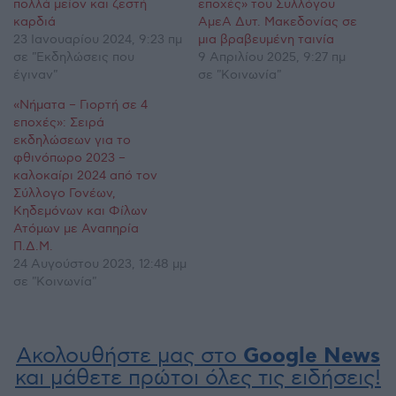
πολλά μείον και ζεστή
εποχές» του Συλλόγου
καρδιά
ΑμεΑ Δυτ. Μακεδονίας σε
23 Ιανουαρίου 2024, 9:23 πμ
μια βραβευμένη ταινία
σε "Εκδηλώσεις που
9 Απριλίου 2025, 9:27 πμ
έγιναν"
σε "Κοινωνία"
«Νήματα – Γιορτή σε 4
εποχές»: Σειρά
εκδηλώσεων για το
φθινόπωρο 2023 –
καλοκαίρι 2024 από τον
Σύλλογο Γονέων,
Κηδεμόνων και Φίλων
Ατόμων με Αναπηρία
Π.Δ.Μ.
24 Αυγούστου 2023, 12:48 μμ
σε "Κοινωνία"
Ακολουθήστε μας στο
Google News
και μάθετε πρώτοι όλες τις ειδήσεις!