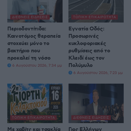
ΔΙΕΘΝΕΊΣ ΕΙΔΉΣΕΙΣ
ΤΟΠΙΚΉ ΕΠΙΚΑΙΡΌΤΗΤΑ
Περιοδοντίτιδα:
Εγνατία Οδός:
Καινοτόμος θεραπεία
Προσωρινές
στοχεύει μόνο το
κυκλοφοριακές
βακτήριο που
ρυθμίσεις από το
προκαλεί τη νόσο
Κλειδί έως τον
Πολύμυλο
6 Αυγούστου 2026, 7:34 μμ
6 Αυγούστου 2026, 7:23 μμ
ΤΟΠΙΚΉ ΕΠΙΚΑΙΡΌΤΗΤΑ
ΔΙΕΘΝΕΊΣ ΕΙΔΉΣΕΙΣ
Με χαβίτς και τσακλία
Γιος Ελλήνων