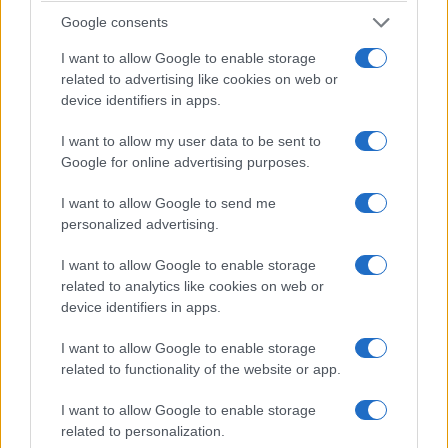
ποντικοί» και «Αχ! αυτοί οι καλικάντζαροι»
Google consents
εκδόσεις ΑΣΠΡΗ ΛΕΞΗ, «Το κουντουνάκι» και
I want to allow Google to enable storage
«Ο δέντρος» εκδόσεις ΚΑΛΕΙΔΟΣΚΟΠΙΟ, «Το
related to advertising like cookies on web or
περγαλιό» και «Το πετροκάραβο» εκδόσεις
device identifiers in apps.
ΑΡΜΟΝΙΑ, «νάνι, νάνι…» εκδόσεις ΠΟΤΑΜΟΣ.
I want to allow my user data to be sent to
Επίσης έχει κάνει μεταφράσεις: «Κούκλες και
Google for online advertising purposes.
Μαριονέτες», «Το θεατρικό παιχνίδι», «Κάστρα
I want to allow Google to send me
στην άμμο», «Λεξικό του Θεάτρου» στις
personalized advertising.
εκδόσεις Gutenberg. «Μια γυναίκα: Καμίλλη
I want to allow Google to enable storage
Κλωντέλ» στις εκδόσεις της Εστίας.
related to analytics like cookies on web or
«Παραμύθια από το Κάιρο» στις εκδόσεις
device identifiers in apps.
ΑΠΟΠΕΙΡΑ. Δικό της βιβλίο: «Η μύγα», μικρά
I want to allow Google to enable storage
πεζά, εκδόσεις ΑΠΟΠΕΙΡΑ. Στο Ραδιόφωνο:
related to functionality of the website or app.
δεκατρία χρόνια εκπομπές στην Ελληνική
I want to allow Google to enable storage
Ραδιοφωνία. 20 χρόνια Εργαστήρια για την
related to personalization.
Τέχνη της Αφήγησης στο Δήμο Αθηναίων, στο