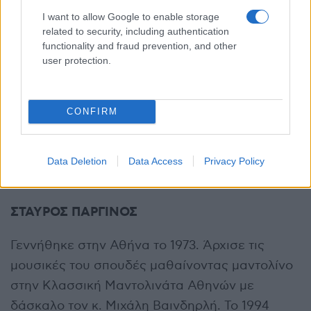
I want to allow Google to enable storage
Μουσείο Μπενάκη, σε Δημόσιες Βιβλιοθήκες,
related to security, including authentication
στο Τμήμα Θεατρικών Σπουδών του ΕΚΠΑ. 27
functionality and fraud prevention, and other
χρόνια παραστάσεις Αφήγησης σε όλη την
user protection.
Ελλάδα και στο εξωτερικό· σε θέατρα, μουσεία,
σχολεία, πανεπιστήμια, νοσοκομεία, φυλακές,
CONFIRM
βιβλιοθήκες, πολιτιστικά κέντρα, μουσικές
σκηνές, φεστιβάλ, πλατείες, συνέδρια. Κι
ακόμα πιο πριν: Κοινωνική λειτουργός και
Data Deletion
Data Access
Privacy Policy
Υπεύθυνη Εκπαιδευτικών Προγραμμάτων.
ΣΤΑΥΡΟΣ ΠΑΡΓΙΝΟΣ
Γεννήθηκε στην Αθήνα το 1973. Άρχισε τις
μουσικές του σπουδές μαθαίνοντας μαντολίνο
στην Κλασσική Μαντολινάτα Αθηνών με
δάσκαλο τον κ. Μιχάλη Βαινδηρλή. Το 1994