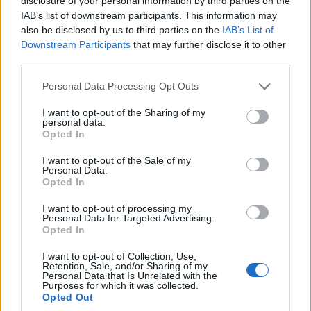
disclosure of your personal information by third parties on the
IAB’s list of downstream participants. This information may
also be disclosed by us to third parties on the
IAB’s List of
Downstream Participants
that may further disclose it to other
third parties.
Please note that this website/app uses one or more Google
Personal Data Processing Opt Outs
services and may gather and store information including but
not limited to your visit or usage behaviour. You may click to
I want to opt-out of the Sharing of my
ΑΓΝΗ ΣΤΡΟΥΜΠΟΥΛΗ
personal data.
grant or deny consent to Google and its third-party tags to
Opted In
use your data for below specified purposes in below Google
Γεννήθηκε το 1952 στον Πειραιά. Από το 1995
consent section.
I want to opt-out of the Sale of my
Personal Data.
αφηγείται Παραμύθια της Προφορικής
Opted In
Παράδοσης, κυρίως ελληνικά, αλλά και άλλων
I want to opt-out of processing my
Παραδόσεων. Έχει κάνει ανθολογήσεις:
Personal Data for Targeted Advertising.
Opted In
«Παραμύθια με ανεξιχνίαστες γριές» και
I want to opt-out of Collection, Use,
«Παραμύθια με αρειμάνιους δράκους»
Retention, Sale, and/or Sharing of my
Personal Data that Is Unrelated with the
εκδόσεις ΑΠΟΠΕΙΡΑ, «Το Πετειναράκι»
Purposes for which it was collected.
εκδόσεις ΑΠ Χίος, «Κάτι κατεργάρηδες
Opted Out