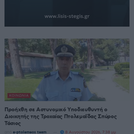
ΚΟΙΝΩΝΊΑ
Προήχθη σε Αστυνομικό Υποδιευθυντή ο
Διοικητής της Τροχαίας Πτολεμαΐδας Σπύρος
Τάσιος
από
e-ptolemeos team
8 Αυγούστου 2026, 7:38 μμ