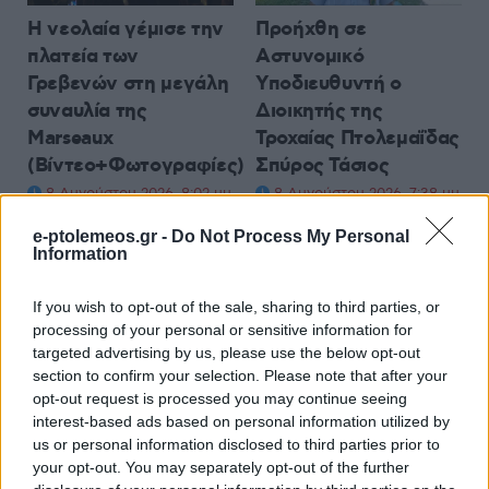
Η νεολαία γέμισε την
Προήχθη σε
πλατεία των
Αστυνομικό
Γρεβενών στη μεγάλη
Υποδιευθυντή ο
συναυλία της
Διοικητής της
Marseaux
Τροχαίας Πτολεμαΐδας
(Βίντεο+Φωτογραφίες)
Σπύρος Τάσιος
8 Αυγούστου 2026, 8:02 μμ
8 Αυγούστου 2026, 7:38 μμ
e-ptolemeos.gr -
Do Not Process My Personal
Information
If you wish to opt-out of the sale, sharing to third parties, or
processing of your personal or sensitive information for
targeted advertising by us, please use the below opt-out
ΚΟΙΝΩΝΊΑ
ΚΟΙΝΩΝΊΑ
section to confirm your selection. Please note that after your
opt-out request is processed you may continue seeing
Το Daddy Cool Party
Α.Ο. ΠΑΝΑΤΟΛΙΚΟΣ:
interest-based ads based on personal information utilized by
επιστρέφει στην
Γαβρίλος
us or personal information disclosed to third parties prior to
Κοζάνη την
Σιδηρόπουλος και
your opt-out. You may separately opt-out of the further
Παρασκευή 21/8
Αναστασία