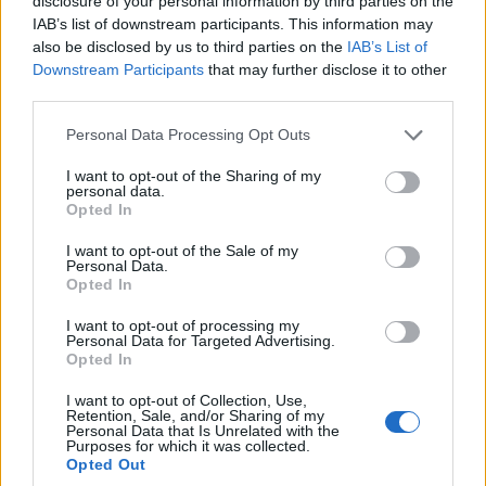
disclosure of your personal information by third parties on the
Ευθυμιάδου σε μια
IAB’s list of downstream participants. This information may
8 Αυγούστου 2026, 7:33 μμ
also be disclosed by us to third parties on the
IAB’s List of
μουσική βραδιά την
Downstream Participants
that may further disclose it to other
Πέμπτη 20/8
third parties.
8 Αυγούστου 2026, 7:01 μμ
Please note that this website/app uses one or more Google
Personal Data Processing Opt Outs
services and may gather and store information including but
not limited to your visit or usage behaviour. You may click to
I want to opt-out of the Sharing of my
personal data.
grant or deny consent to Google and its third-party tags to
Opted In
use your data for below specified purposes in below Google
consent section.
I want to opt-out of the Sale of my
Personal Data.
Opted In
I want to opt-out of processing my
Personal Data for Targeted Advertising.
Opted In
I want to opt-out of Collection, Use,
Retention, Sale, and/or Sharing of my
Personal Data that Is Unrelated with the
Purposes for which it was collected.
Opted Out