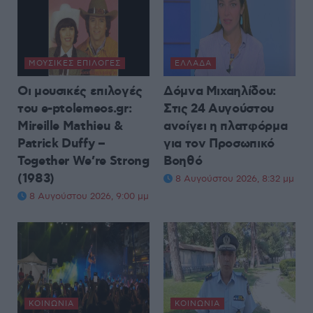
ΜΟΥΣΙΚΈΣ ΕΠΙΛΟΓΈΣ
ΕΛΛΆΔΑ
Οι μουσικές επιλογές
Δόμνα Μιχαηλίδου:
του e-ptolemeos.gr:
Στις 24 Αυγούστου
Mireille Mathieu &
ανοίγει η πλατφόρμα
Patrick Duffy –
για τον Προσωπικό
Together We’re Strong
Βοηθό
(1983)
8 Αυγούστου 2026, 8:32 μμ
8 Αυγούστου 2026, 9:00 μμ
ΚΟΙΝΩΝΊΑ
ΚΟΙΝΩΝΊΑ