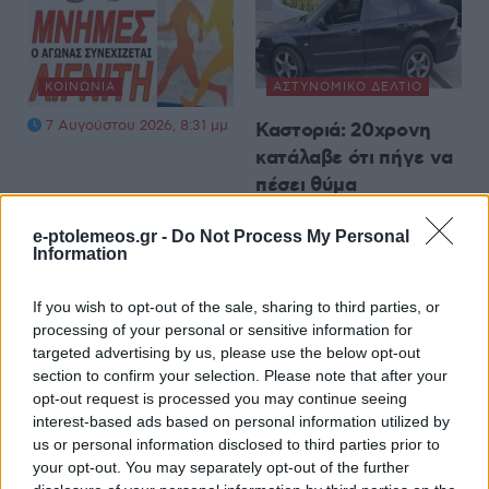
ΚΟΙΝΩΝΊΑ
ΑΣΤΥΝΟΜΙΚΌ ΔΕΛΤΊΟ
7 Αυγούστου 2026, 8:31 μμ
Καστοριά: 20χρονη
κατάλαβε ότι πήγε να
πέσει θύμα
τηλεφωνικής απάτης
e-ptolemeos.gr -
Do Not Process My Personal
και ενημέρωσε την
Information
Αστυνομία – Πιάσανε
επ’ αυτοφώρω τους
If you wish to opt-out of the sale, sharing to third parties, or
δράστες
processing of your personal or sensitive information for
7 Αυγούστου 2026, 8:03 μμ
targeted advertising by us, please use the below opt-out
section to confirm your selection. Please note that after your
opt-out request is processed you may continue seeing
interest-based ads based on personal information utilized by
us or personal information disclosed to third parties prior to
your opt-out. You may separately opt-out of the further