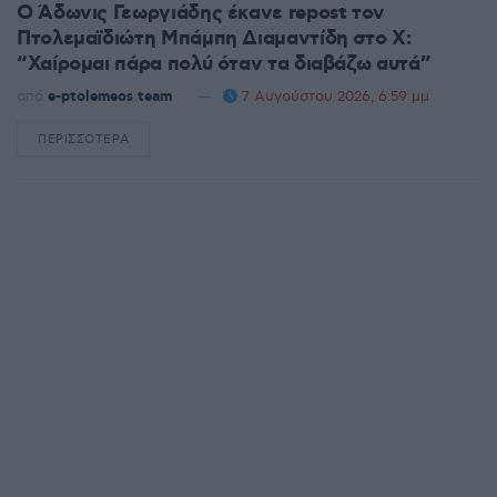
Ο Άδωνις Γεωργιάδης έκανε repost τον
Πτολεμαϊδιώτη Μπάμπη Διαμαντίδη στο X:
“Χαίρομαι πάρα πολύ όταν τα διαβάζω αυτά”
από
e-ptolemeos team
7 Αυγούστου 2026, 6:59 μμ
ΠΕΡΙΣΣΌΤΕΡΑ
DETAILS