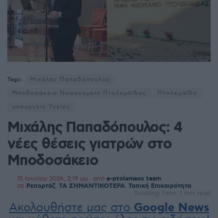
Tags:
Μιχάλης Παπαδόπουλος
Μποδοσάκειο Νοσοκομείο Πτολεμαΐδας
Πτολεμαΐδα
υπουργείο Υγείας
Μιχάλης Παπαδόπουλος: 4
νέες θέσεις γιατρών στο
Μποδοσάκειο
15 Ιουνίου 2026, 2:19 μμ
από
e-ptolemeos team
σε
Ρεπορτάζ
,
ΤΑ ΣΗΜΑΝΤΙΚΟΤΕΡΑ
,
Τοπική Επικαιρότητα
Reading Time: 1 min read
Ακολουθήστε μας στο
Google News