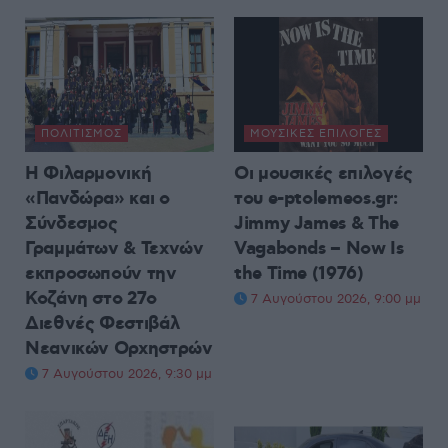
ΠΟΛΙΤΙΣΜΌΣ
ΜΟΥΣΙΚΈΣ ΕΠΙΛΟΓΈΣ
Η Φιλαρμονική
Οι μουσικές επιλογές
«Πανδώρα» και ο
του e-ptolemeos.gr:
Σύνδεσμος
Jimmy James & The
Γραμμάτων & Τεχνών
Vagabonds – Now Is
εκπροσωπούν την
the Time (1976)
Κοζάνη στο 27ο
7 Αυγούστου 2026, 9:00 μμ
Διεθνές Φεστιβάλ
Νεανικών Ορχηστρών
7 Αυγούστου 2026, 9:30 μμ