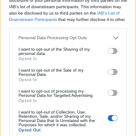
disclosure of your personal information by third parties on the
IAB’s list of downstream participants. This information may
ΚΟΙΝΩΝΊΑ
ΚΟΙΝΩΝΊΑ
also be disclosed by us to third parties on the
IAB’s List of
Την Κυριακή 16
Φωτιά έξω από την
Downstream Participants
that may further disclose it to other
third parties.
Αυγούστου η τελετή
Κοζάνη – Άμεση
παράδοσης του
κινητοποίηση της
Please note that this website/app uses one or more Google
Personal Data Processing Opt Outs
Γηροκομείου
Πυροσβεστικής
services and may gather and store information including but
not limited to your visit or usage behaviour. You may click to
I want to opt-out of the Sharing of my
Τσοτυλίου
Υπηρεσίας
personal data.
grant or deny consent to Google and its third-party tags to
7 Αυγούστου 2026, 7:31 μμ
7 Αυγούστου 2026, 7:00 μμ
Opted In
use your data for below specified purposes in below Google
consent section.
I want to opt-out of the Sale of my
Personal Data.
Opted In
I want to opt-out of processing my
Personal Data for Targeted Advertising.
Opted In
I want to opt-out of Collection, Use,
Retention, Sale, and/or Sharing of my
Personal Data that Is Unrelated with the
Purposes for which it was collected.
Opted Out