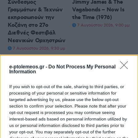
Σύνδεσμος
Jimmy James & The
Γραμμάτων & Τεχνών
Vagabonds – Now Is
εκπροσωπούν την
the Time (1976)
Κοζάνη στο 27ο
7 Αυγούστου 2026, 9:00 μμ
Διεθνές Φεστιβάλ
Νεανικών Ορχηστρών
7 Αυγούστου 2026, 9:30 μμ
e-ptolemeos.gr -
Do Not Process My Personal
Information
If you wish to opt-out of the sale, sharing to third parties, or
processing of your personal or sensitive information for
ΚΟΙΝΩΝΊΑ
ΑΣΤΥΝΟΜΙΚΌ ΔΕΛΤΊΟ
targeted advertising by us, please use the below opt-out
section to confirm your selection. Please note that after your
7 Αυγούστου 2026, 8:31 μμ
Καστοριά: 20χρονη
opt-out request is processed you may continue seeing
κατάλαβε ότι πήγε να
interest-based ads based on personal information utilized by
πέσει θύμα
us or personal information disclosed to third parties prior to
τηλεφωνικής απάτης
your opt-out. You may separately opt-out of the further