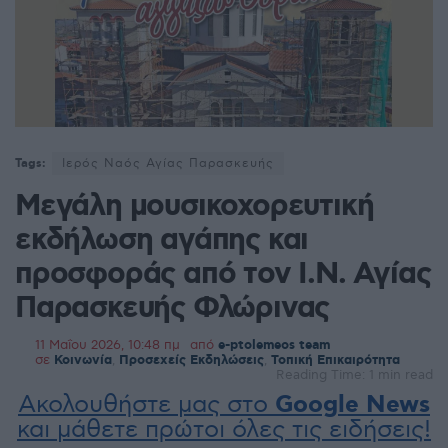
Tags:
Ιερός Ναός Αγίας Παρασκευής
Mεγάλη μουσικοχορευτική
εκδήλωση αγάπης και
προσφοράς από τον Ι.Ν. Αγίας
Παρασκευής Φλώρινας
11 Μαΐου 2026, 10:48 πμ
από
e-ptolemeos team
σε
Κοινωνία
,
Προσεχείς Εκδηλώσεις
,
Τοπική Επικαιρότητα
Reading Time: 1 min read
Ακολουθήστε μας στο
Google News
και μάθετε πρώτοι όλες τις ειδήσεις!