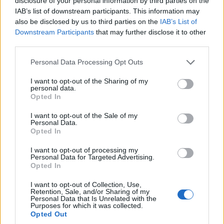
και ενημέρωσε την
disclosure of your personal information by third parties on the
IAB’s list of downstream participants. This information may
Αστυνομία – Πιάσανε
also be disclosed by us to third parties on the
IAB’s List of
επ’ αυτοφώρω τους
Downstream Participants
that may further disclose it to other
δράστες
third parties.
7 Αυγούστου 2026, 8:03 μμ
Please note that this website/app uses one or more Google
Personal Data Processing Opt Outs
services and may gather and store information including but
not limited to your visit or usage behaviour. You may click to
I want to opt-out of the Sharing of my
personal data.
grant or deny consent to Google and its third-party tags to
Opted In
use your data for below specified purposes in below Google
consent section.
I want to opt-out of the Sale of my
Personal Data.
ΚΟΙΝΩΝΊΑ
ΚΟΙΝΩΝΊΑ
Opted In
Την Κυριακή 16
Φωτιά έξω από την
I want to opt-out of processing my
Personal Data for Targeted Advertising.
Αυγούστου η τελετή
Κοζάνη – Άμεση
Opted In
παράδοσης του
κινητοποίηση της
Γηροκομείου
Πυροσβεστικής
I want to opt-out of Collection, Use,
Retention, Sale, and/or Sharing of my
Τσοτυλίου
Υπηρεσίας
Personal Data that Is Unrelated with the
Purposes for which it was collected.
7 Αυγούστου 2026, 7:31 μμ
7 Αυγούστου 2026, 7:00 μμ
Opted Out