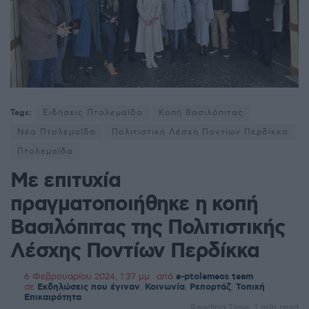
Tags:
Ειδήσεις Πτολεμαΐδα
Κoπή Βασιλόπιτας
Νέα Πτολεμαΐδα
Πολιτιστική Λέσχη Ποντίων Περδίκκα
Πτολεμαΐδα
Με επιτυχία
πραγματοποιήθηκε η κοπή
Βασιλόπιτας της Πολιτιστικής
Λέσχης Ποντίων Περδίκκα
6 Φεβρουαρίου 2024, 1:37 μμ
από
e-ptolemeos team
σε
Εκδηλώσεις που έγιναν
,
Κοινωνία
,
Ρεπορτάζ
,
Τοπική
Επικαιρότητα
Reading Time: 1 min read