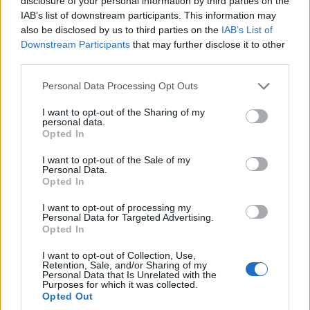
disclosure of your personal information by third parties on the
IAB’s list of downstream participants. This information may
also be disclosed by us to third parties on the
IAB’s List of
Downstream Participants
that may further disclose it to other
third parties.
Please note that this website/app uses one or more Google
Personal Data Processing Opt Outs
services and may gather and store information including but
not limited to your visit or usage behaviour. You may click to
I want to opt-out of the Sharing of my
personal data.
grant or deny consent to Google and its third-party tags to
ΜΟΥΣΙΚΈΣ ΕΠΙΛΟΓΈΣ
ΕΛΛΆΔΑ
Opted In
use your data for below specified purposes in below Google
Οι μουσικές επιλογές
Δόμνα Μιχαηλίδου:
consent section.
I want to opt-out of the Sale of my
Personal Data.
του e-ptolemeos.gr:
Στις 24 Αυγούστου
Opted In
Mireille Mathieu &
ανοίγει η πλατφόρμα
Patrick Duffy –
για τον Προσωπικό
I want to opt-out of processing my
Personal Data for Targeted Advertising.
Together We’re Strong
Βοηθό
Opted In
(1983)
8 Αυγούστου 2026, 8:32 μμ
I want to opt-out of Collection, Use,
8 Αυγούστου 2026, 9:00 μμ
Retention, Sale, and/or Sharing of my
Personal Data that Is Unrelated with the
Purposes for which it was collected.
Opted Out