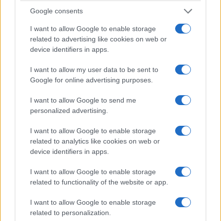
Google consents
I want to allow Google to enable storage
related to advertising like cookies on web or
ΚΟΙΝΩΝΊΑ
ΚΟΙΝΩΝΊΑ
device identifiers in apps.
Η νεολαία γέμισε την
Προήχθη σε
I want to allow my user data to be sent to
πλατεία των
Αστυνομικό
Google for online advertising purposes.
Γρεβενών στη μεγάλη
Υποδιευθυντή ο
συναυλία της
Διοικητής της
I want to allow Google to send me
Marseaux
Τροχαίας Πτολεμαΐδας
personalized advertising.
(Βίντεο+Φωτογραφίες)
Σπύρος Τάσιος
I want to allow Google to enable storage
8 Αυγούστου 2026, 8:02 μμ
8 Αυγούστου 2026, 7:38 μμ
related to analytics like cookies on web or
device identifiers in apps.
I want to allow Google to enable storage
related to functionality of the website or app.
I want to allow Google to enable storage
ΚΟΙΝΩΝΊΑ
ΚΟΙΝΩΝΊΑ
related to personalization.