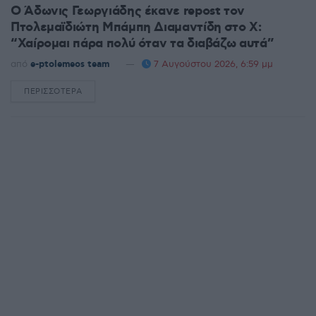
Ο Άδωνις Γεωργιάδης έκανε repost τον
Πτολεμαϊδιώτη Μπάμπη Διαμαντίδη στο X:
“Χαίρομαι πάρα πολύ όταν τα διαβάζω αυτά”
από
e-ptolemeos team
7 Αυγούστου 2026, 6:59 μμ
ΠΕΡΙΣΣΌΤΕΡΑ
DETAILS