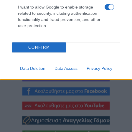
Το Daddy Cool Party
Α.Ο. ΠΑΝΑΤΟΛΙΚΟΣ:
I want to allow Google to enable storage
επιστρέφει στην
Γαβρίλος
related to security, including authentication
functionality and fraud prevention, and other
Κοζάνη την
Σιδηρόπουλος και
user protection.
Παρασκευή 21/8
Αναστασία
Ευθυμιάδου σε μια
8 Αυγούστου 2026, 7:33 μμ
μουσική βραδιά την
CONFIRM
Πέμπτη 20/8
8 Αυγούστου 2026, 7:01 μμ
Data Deletion
Data Access
Privacy Policy