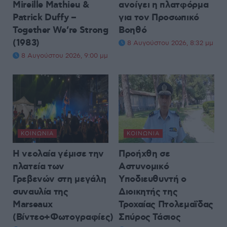
Mireille Mathieu &
ανοίγει η πλατφόρμα
Patrick Duffy –
για τον Προσωπικό
Together We’re Strong
Βοηθό
(1983)
8 Αυγούστου 2026, 8:32 μμ
8 Αυγούστου 2026, 9:00 μμ
ΚΟΙΝΩΝΊΑ
ΚΟΙΝΩΝΊΑ
Η νεολαία γέμισε την
Προήχθη σε
πλατεία των
Αστυνομικό
Γρεβενών στη μεγάλη
Υποδιευθυντή ο
συναυλία της
Διοικητής της
Marseaux
Τροχαίας Πτολεμαΐδας
(Βίντεο+Φωτογραφίες)
Σπύρος Τάσιος