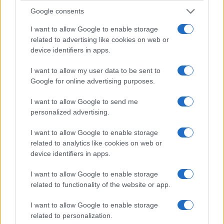
Google consents
2η θέση στην σκυταλοδρομία 4χ100 μικτή
I want to allow Google to enable storage
ομαδική κορίτσια.
related to advertising like cookies on web or
device identifiers in apps.
(Τζάλια Ευθυμία, Λαντεμπούρσκι Λυδία, Βέζου
I want to allow my user data to be sent to
Χρυσή, Μαγούλα Μαρία)
Google for online advertising purposes.
I want to allow Google to send me
3η θέση στην σκυταλοδρομία 4χ100 μικτή
personalized advertising.
ομαδική mixed.
I want to allow Google to enable storage
related to analytics like cookies on web or
(Λαντεμπούρσκι Λυδία, Αραμπατζίδης
device identifiers in apps.
Κωνσταντίνος, Βαμβακάς Ιορδάνης, Βέζου
Χρυσή
I want to allow Google to enable storage
related to functionality of the website or app.
I want to allow Google to enable storage
related to personalization.