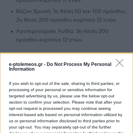
πρόσθιο κορίτσια 11 ετών.
Βέζου Χρυσή: 1η θέση 50 και 100 πρόσθιο,
2η θέση 200 πρόσθιο κορίτσια 12 ετών.
Λαντεμπούρσκι Λυδία: 3η θέση 200
πρόσθιο κορίτσια 12 ετών.
e-ptolemeos.gr -
Do Not Process My Personal
Information
Ομαδικά αγωνίσματα:
If you wish to opt-out of the sale, sharing to third parties, or
Κατηγορία 10 ετών:
processing of your personal or sensitive information for
targeted advertising by us, please use the below opt-out
1η θέση στην σκυταλοδρομία 4×50 μικτή
section to confirm your selection. Please note that after your
ομαδική mixed.
opt-out request is processed you may continue seeing
interest-based ads based on personal information utilized by
us or personal information disclosed to third parties prior to
(Βέζος Κωνσταντίνος, Τζουκοπούλου Ξένια,
your opt-out. You may separately opt-out of the further
Μαλιόγκα Λυδία, Δαβιδόπουλος Γιώργος)