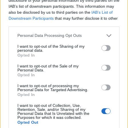
disclosure of your personal information by third parties on the
IAB’s list of downstream participants. This information may
also be disclosed by us to third parties on the
IAB’s List of
2η θέση στην σκυταλοδρομία 4χ100
Downstream Participants
that may further disclose it to other
ελεύθερο mixed.
third parties.
Please note that this website/app uses one or more Google
Personal Data Processing Opt Outs
(Αραμπατζίδης Στέφανος, Μαστρανέστη
services and may gather and store information including but
Ανδριάνα, Τζουκοπούλου Ξένια, Δαβιδόπουλος
not limited to your visit or usage behaviour. You may click to
I want to opt-out of the Sharing of my
personal data.
grant or deny consent to Google and its third-party tags to
Γιώργος)
Opted In
use your data for below specified purposes in below Google
consent section.
I want to opt-out of the Sale of my
Κατηγορία 11 ετών:
Personal Data.
Opted In
2η θέση στην σκυταλοδρομία 4×100 μικτή
I want to opt-out of processing my
ομαδική mixed.
Personal Data for Targeted Advertising.
Opted In
(Σάρρα Βασιλική, Τριγώνη Βασιλική, Στάχταρης
I want to opt-out of Collection, Use,
Retention, Sale, and/or Sharing of my
Γιώργος, Τσιτσιγάνης Νίκος)
Personal Data that Is Unrelated with the
Purposes for which it was collected.
Opted Out
Κατηγορία 12 ετών: