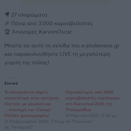
🎥 27 πληρώματα
🎉 Πάνω από 3.000 καρναβαλιστές
🏆 Απονομές KarvonOscar
Μπείτε σε αυτή τη σελίδα του e-ptolemeos.gr
και παρακολουθήστε LIVE τη μεγαλύτερη
γιορτή της πόλης!
Σχετικά
Το αποκριάτικο πάρτυ
Περισσότεροι από 3000
συνεχίστηκε στην κεντρική
καρναβαλιστές παρέλασαν
πλατεία, με μουσική και
στο Karvonval 2025 της
….απονομή των Όσκαρ!
Πτολεμαΐδας
Πολλές φωτογραφίες!
14 Μαρτίου 2025, 12:06 μμ
21 Φεβρουαρίου 2026, 7:24 μμ
σε "Κοινωνία"
σε "Ρεπορτάζ"