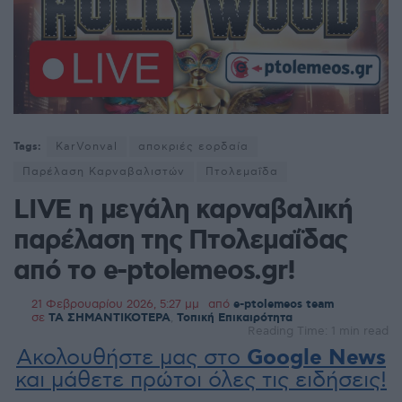
Tags:
KarVonval
αποκριές εορδαία
Παρέλαση Καρναβαλιστών
Πτολεμαΐδα
LIVE η μεγάλη καρναβαλική
παρέλαση της Πτολεμαΐδας
από το e-ptolemeos.gr!
21 Φεβρουαρίου 2026, 5:27 μμ
από
e-ptolemeos team
σε
ΤΑ ΣΗΜΑΝΤΙΚΟΤΕΡΑ
,
Τοπική Επικαιρότητα
Reading Time: 1 min read
Ακολουθήστε μας στο
Google News
και μάθετε πρώτοι όλες τις ειδήσεις!