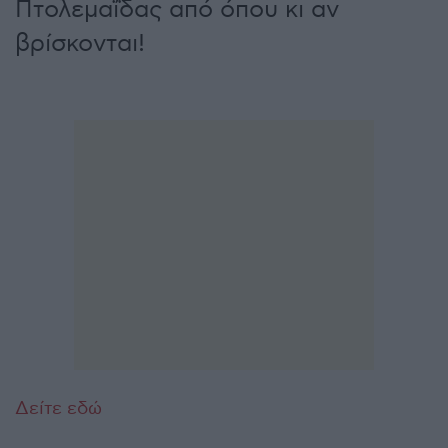
Πτολεμαΐδας από όπου κι αν
βρίσκονται!
Δείτε εδώ