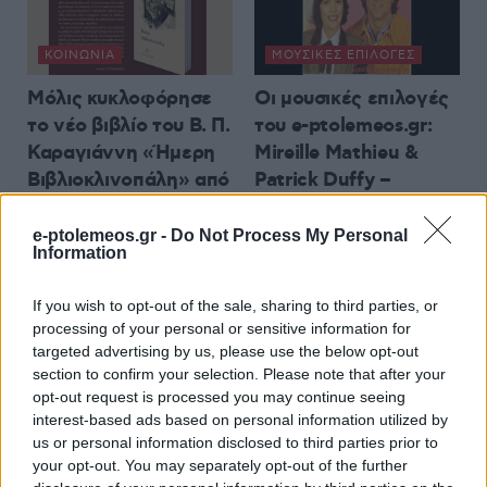
ΚΟΙΝΩΝΊΑ
ΜΟΥΣΙΚΈΣ ΕΠΙΛΟΓΈΣ
Μόλις κυκλοφόρησε
Οι μουσικές επιλογές
το νέο βιβλίο του Β. Π.
του e-ptolemeos.gr:
Καραγιάννη «Ήμερη
Mireille Mathieu &
Βιβλιοκλινοπάλη» από
Patrick Duffy –
τις Εκδόσεις
Together We’re Strong
Παρέμβαση
(1983)
e-ptolemeos.gr -
Do Not Process My Personal
Information
9 Αυγούστου 2026, 9:00 πμ
8 Αυγούστου 2026, 9:00 μμ
If you wish to opt-out of the sale, sharing to third parties, or
processing of your personal or sensitive information for
targeted advertising by us, please use the below opt-out
section to confirm your selection. Please note that after your
opt-out request is processed you may continue seeing
interest-based ads based on personal information utilized by
ΕΛΛΆΔΑ
ΚΟΙΝΩΝΊΑ
us or personal information disclosed to third parties prior to
your opt-out. You may separately opt-out of the further
Δόμνα Μιχαηλίδου:
Η νεολαία γέμισε την