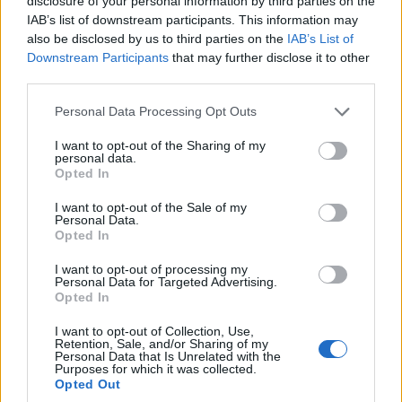
disclosure of your personal information by third parties on the
Στις 24 Αυγούστου
πλατεία των
IAB’s list of downstream participants. This information may
ανοίγει η πλατφόρμα
Γρεβενών στη μεγάλη
also be disclosed by us to third parties on the
IAB’s List of
για τον Προσωπικό
συναυλία της
Downstream Participants
that may further disclose it to other
Βοηθό
Marseaux
third parties.
(Βίντεο+Φωτογραφίες)
8 Αυγούστου 2026, 8:32 μμ
Please note that this website/app uses one or more Google
Personal Data Processing Opt Outs
8 Αυγούστου 2026, 8:02 μμ
services and may gather and store information including but
not limited to your visit or usage behaviour. You may click to
I want to opt-out of the Sharing of my
personal data.
grant or deny consent to Google and its third-party tags to
Opted In
use your data for below specified purposes in below Google
consent section.
I want to opt-out of the Sale of my
Personal Data.
Opted In
ΚΟΙΝΩΝΊΑ
ΚΟΙΝΩΝΊΑ
I want to opt-out of processing my
Personal Data for Targeted Advertising.
Προήχθη σε
Το Daddy Cool Party
Opted In
Αστυνομικό
επιστρέφει στην
I want to opt-out of Collection, Use,
Υποδιευθυντή ο
Κοζάνη την
Retention, Sale, and/or Sharing of my
Personal Data that Is Unrelated with the
Διοικητής της
Παρασκευή 21/8
Purposes for which it was collected.
Τροχαίας Πτολεμαΐδας
Opted Out
8 Αυγούστου 2026, 7:33 μμ