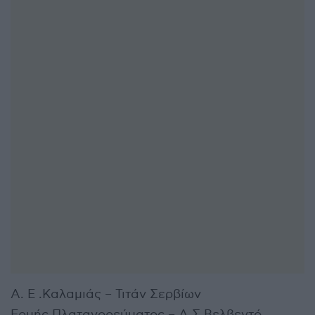
Α. Ε .Καλαμιάς – Τιτάν Σερβίων
Ερμής Πλατανορεύματος – Α.Σ.Βελβεντό