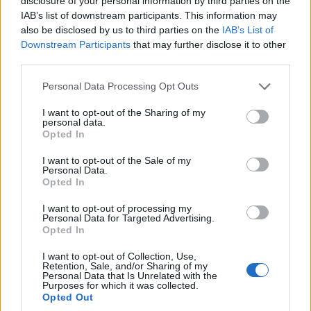
disclosure of your personal information by third parties on the
IAB’s list of downstream participants. This information may
also be disclosed by us to third parties on the
IAB’s List of
Downstream Participants
that may further disclose it to other
third parties.
Please note that this website/app uses one or more Google
Personal Data Processing Opt Outs
services and may gather and store information including but
not limited to your visit or usage behaviour. You may click to
I want to opt-out of the Sharing of my
personal data.
grant or deny consent to Google and its third-party tags to
Opted In
use your data for below specified purposes in below Google
consent section.
I want to opt-out of the Sale of my
Personal Data.
Opted In
I want to opt-out of processing my
Personal Data for Targeted Advertising.
Opted In
I want to opt-out of Collection, Use,
Retention, Sale, and/or Sharing of my
Personal Data that Is Unrelated with the
Purposes for which it was collected.
Opted Out