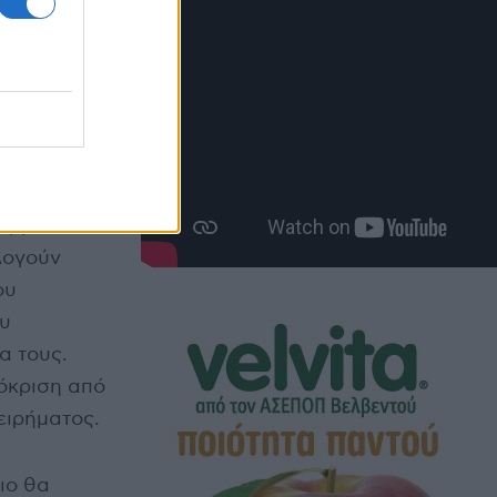
 της
η του
ου τους.
otothema,
δας και
ραμμένοι
λογούν
ου
ου
α τους.
όκριση από
ειρήματος.
ιο θα