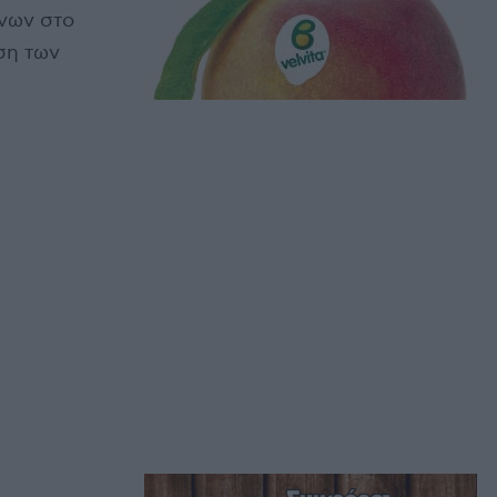
ένων στο
ση των