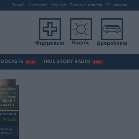
Προφίλ
Διαφήμιση
Καριέρα
Πρακτική Άσκηση
Επικοινωνία
PODCASTS
TRUE STORY RADIO
NEW
LIVE