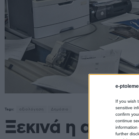
e-ptoleme
If you wish 
sensitive in
Tags:
αξιολόγηση
Δημόσιο
confirm you
Ξεκινά η αξιολ
continue se
information 
further disc