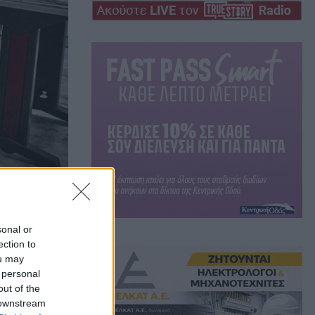
sonal or
ection to
ou may
ίου
 personal
out of the
 downstream