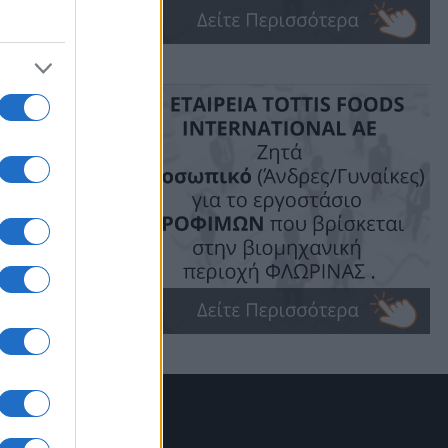
έρνηση και
ηφιακής
αθαρό τρόπο