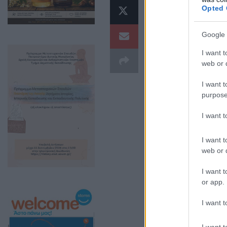
Opted 
και ανεμπόδιστα
η Τοπική Αυτοδ
Google 
Διακυβέρνησης
I want t
web or d
I want t
purpose
I want 
I want t
web or d
I want t
or app.
I want t
Με τον τρόπο αυ
τον βαθμό ικανο
I want t