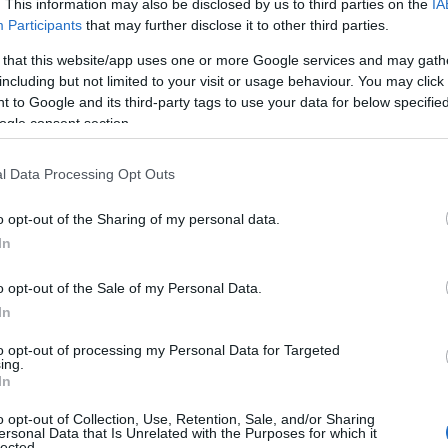
 – Πώς, πότε και
. This information may also be disclosed by us to third parties on the
IA
Participants
that may further disclose it to other third parties.
 that this website/app uses one or more Google services and may gath
με
including but not limited to your visit or usage behaviour. You may click 
 to Google and its third-party tags to use your data for below specifi
ogle consent section.
Reading T
l Data Processing Opt Outs
News
και μάθετε πρώτοι όλες τις ειδήσε
o opt-out of the Sharing of my personal data.
In
o opt-out of the Sale of my Personal Data.
In
to opt-out of processing my Personal Data for Targeted
ing.
In
τομία που δίνει για πρώτη φορά στην ιστορία της 
o opt-out of Collection, Use, Retention, Sale, and/or Sharing
ersonal Data that Is Unrelated with the Purposes for which it
υνατότητα στους πολίτες να αξιολογούν ηλεκτρονικ
lected.