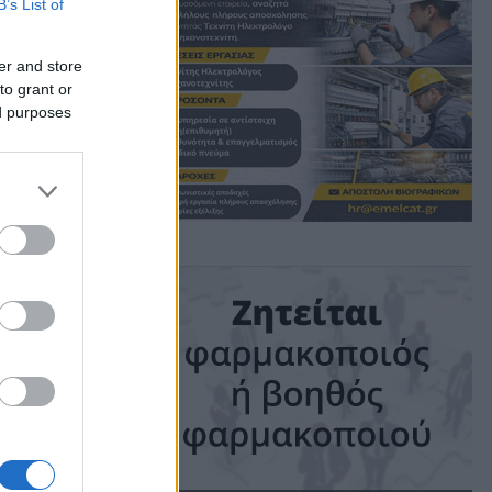
 τι
B’s List of
er and store
to grant or
ed purposes
ime: 1 min read
ις!
Δημόσιας
ά, άμεσα