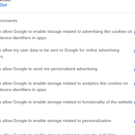
Out
 τις υπηρεσίες που τους προσφέρει η κεντρική κυβ
ιοίκηση προωθούν τα υπουργεία Εσωτερικών και Ψ
consents
.
o allow Google to enable storage related to advertising like cookies on
evice identifiers in apps.
o allow my user data to be sent to Google for online advertising
s.
to allow Google to send me personalized advertising.
o allow Google to enable storage related to analytics like cookies on
evice identifiers in apps.
o allow Google to enable storage related to functionality of the website
o allow Google to enable storage related to personalization.
τό οι τελικοί χρήστες θα δηλώνουν με απλό και κ
ποίησής τους για μια σειρά υπηρεσιών, όπως, για
o allow Google to enable storage related to security, including