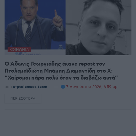
ΚΟΙΝΩΝΊΑ
Ο Άδωνις Γεωργιάδης έκανε repost τον
Πτολεμαϊδιώτη Μπάμπη Διαμαντίδη στο X:
“Χαίρομαι πάρα πολύ όταν τα διαβάζω αυτά”
από
e-ptolemeos team
7 Αυγούστου 2026, 6:59 μμ
ΠΕΡΙΣΣΌΤΕΡΑ
DETAILS