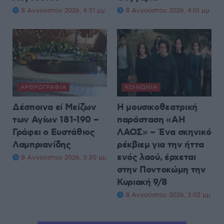
8 Αυγούστου 2026, 4:31 μμ
8 Αυγούστου 2026, 4:01 μμ
ΑΡΘΡΟΓΡΑΦΊΑ
ΚΟΙΝΩΝΊΑ
Δέσποινα εί Μείζων
Η μουσικοθεατρική
των Αγίων 181-190 –
παράσταση «ΑΗ
Γράφει ο Ευστάθιος
ΛΑΟΣ» – Ένα σκηνικό
Λαμπριανίδης
ρέκβιεμ για την ήττα
ενός λαού, έρχεται
8 Αυγούστου 2026, 3:30 μμ
στην Ποντοκώμη την
Κυριακή 9/8
8 Αυγούστου 2026, 3:02 μμ