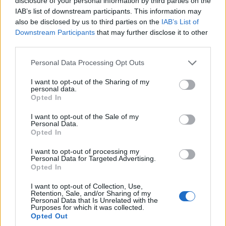
disclosure of your personal information by third parties on the
23 Μαΐου 2023, 11:13 πμ
IAB’s list of downstream participants. This information may
σε "Αθλητικά"
also be disclosed by us to third parties on the
IAB’s List of
Downstream Participants
that may further disclose it to other
third parties.
Ακολουθήστε μας στο
Google News
Please note that this website/app uses one or more Google
Personal Data Processing Opt Outs
services and may gather and store information including but
και μάθετε πρώτοι όλες τις ειδήσεις!
not limited to your visit or usage behaviour. You may click to
I want to opt-out of the Sharing of my
personal data.
grant or deny consent to Google and its third-party tags to
Opted In
use your data for below specified purposes in below Google
consent section.
I want to opt-out of the Sale of my
Personal Data.
Opted In
I want to opt-out of processing my
Personal Data for Targeted Advertising.
Opted In
I want to opt-out of Collection, Use,
Retention, Sale, and/or Sharing of my
Personal Data that Is Unrelated with the
Purposes for which it was collected.
Opted Out