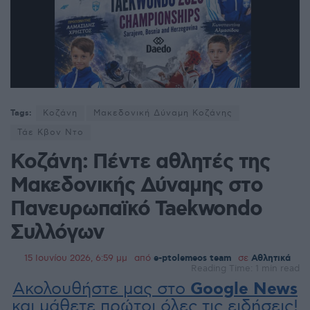
Tags:
Κοζάνη
Μακεδονική Δύναμη Κοζάνης
Τάε Κβον Ντο
Κοζάνη: Πέντε αθλητές της
Μακεδονικής Δύναμης στο
Πανευρωπαϊκό Taekwondo
Συλλόγων
15 Ιουνίου 2026, 6:59 μμ
από
e-ptolemeos team
σε
Αθλητικά
Reading Time: 1 min read
Ακολουθήστε μας στο
Google News
και μάθετε πρώτοι όλες τις ειδήσεις!