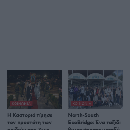
ΚΟΙΝΩΝΊΑ
ΚΟΙΝΩΝΊΑ
Η Καστοριά τίμησε
North-South
τον προστάτη των
EcoBridge: Ένα ταξίδι
παιδιών της, Άγιο
βιωσιμότητας μεταξύ