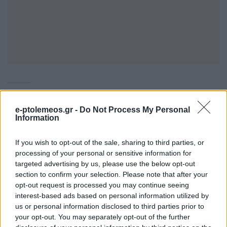
Σχετικά
Δύο αθλητές της
“Χρυσός” ο Τεληκωστόγλου
e-ptolemeos.gr -
Do Not Process My Personal
Information
Μακεδονικής Δύναμης στο
από τη Μακεδονική Δύναμη
Ευρωπαϊκό Taekwondo
Κοζάνης στο Πανελλήνιο
Grand Prix στο Σαράγιεβο
Πρωτάθλημα Taekwondo
If you wish to opt-out of the sale, sharing to third parties, or
2 Δεκεμβρίου 2025, 11:54 πμ
12 Ιανουαρίου 2026, 11:27 πμ
processing of your personal or sensitive information for
σε "Αθλητικά"
σε "Αθλητικά"
targeted advertising by us, please use the below opt-out
section to confirm your selection. Please note that after your
Τέσσερα μετάλλια για τη
opt-out request is processed you may continue seeing
Μακεδονική Δύναμη
interest-based ads based on personal information utilized by
Κοζάνης στο 7th ASTERIX
us or personal information disclosed to third parties prior to
CUP International
Taekwondo Tournament
your opt-out. You may separately opt-out of the further
Nis- Serbia 2023