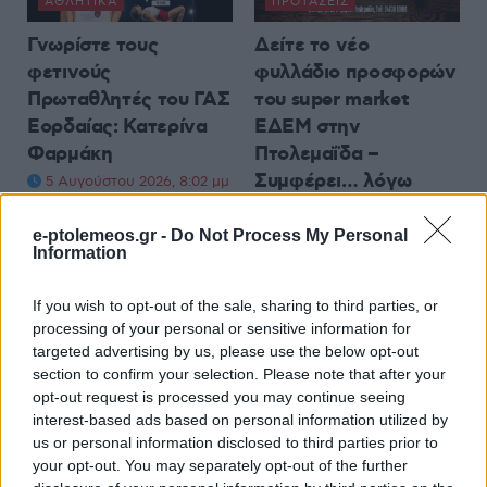
ΑΘΛΗΤΙΚΆ
ΠΡΟΤΆΣΕΙΣ
Γνωρίστε τους
Δείτε το νέο
φετινούς
φυλλάδιο προσφορών
Πρωταθλητές του ΓΑΣ
του super market
Εορδαίας: Κατερίνα
ΕΔΕΜ στην
Φαρμάκη
Πτολεμαΐδα –
Συμφέρει… λόγω
5 Αυγούστου 2026, 8:02 μμ
τιμής!
e-ptolemeos.gr -
Do Not Process My Personal
5 Αυγούστου 2026, 7:38 μμ
Information
If you wish to opt-out of the sale, sharing to third parties, or
processing of your personal or sensitive information for
targeted advertising by us, please use the below opt-out
section to confirm your selection. Please note that after your
opt-out request is processed you may continue seeing
ΤΟΠΙΚΉ ΕΠΙΚΑΙΡΌΤΗΤΑ
ΤΟΠΙΚΉ ΕΠΙΚΑΙΡΌΤΗΤΑ
interest-based ads based on personal information utilized by
us or personal information disclosed to third parties prior to
Ο Μ. Παπαδόπουλος
Ο νέος
your opt-out. You may separately opt-out of the further
για την επίσκεψη του
Στρατοπεδάρχης του