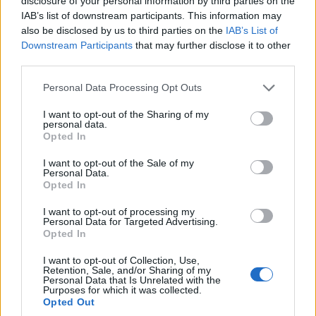
disclosure of your personal information by third parties on the
Γ. Φλωρίδη και την
Στρατοπέδου
IAB’s list of downstream participants. This information may
υπογραφή της
Παπαπέτρου στον
also be disclosed by us to third parties on the
IAB’s List of
σύμβασης για την
Δήμαρχο Αμυνταίου
Downstream Participants
that may further disclose it to other
ανακαίνιση της
third parties.
5 Αυγούστου 2026, 7:00 μμ
Στέγης Ανηλίκων
Please note that this website/app uses one or more Google
Personal Data Processing Opt Outs
Κοζάνης
services and may gather and store information including but
not limited to your visit or usage behaviour. You may click to
I want to opt-out of the Sharing of my
5 Αυγούστου 2026, 7:35 μμ
personal data.
grant or deny consent to Google and its third-party tags to
Opted In
use your data for below specified purposes in below Google
consent section.
I want to opt-out of the Sale of my
Personal Data.
Opted In
I want to opt-out of processing my
Personal Data for Targeted Advertising.
Opted In
I want to opt-out of Collection, Use,
Retention, Sale, and/or Sharing of my
Personal Data that Is Unrelated with the
Purposes for which it was collected.
Opted Out