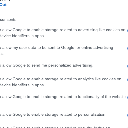
ε τα ξημερώματα στην Κοζάνη,
Out
ας έντονη ανησυχία για τα
consents
ενα περιστατικά επίθεσης από α
o allow Google to enable storage related to advertising like cookies on
χή.
evice identifiers in apps.
o allow my user data to be sent to Google for online advertising
αγγελία γυναίκας στο e-ptolemeos.gr, γύρω στη 01
s.
» της Πλατείας Λασσάνη, δύο μεγαλόσωμα αδέσποτ
πιθετικά και ανεξέλεγκτα», όπως τονίζει. Το ένα α
to allow Google to send me personalized advertising.
γαβγίζοντας επίμονα και προκαλώντας της έντονο φ
o allow Google to enable storage related to analytics like cookies on
evice identifiers in apps.
o allow Google to enable storage related to functionality of the website
o allow Google to enable storage related to personalization.
o allow Google to enable storage related to security, including