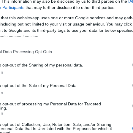
. This information may also be disclosed by us to third parties on the
IA
Participants
that may further disclose it to other third parties.
 that this website/app uses one or more Google services and may gath
including but not limited to your visit or usage behaviour. You may click 
 to Google and its third-party tags to use your data for below specifi
ogle consent section.
Τοπική Επικαιρότητα
Reading T
l Data Processing Opt Outs
News
και μάθετε πρώτοι όλες τις ειδήσε
o opt-out of the Sharing of my personal data.
In
o opt-out of the Sale of my Personal Data.
In
to opt-out of processing my Personal Data for Targeted
ing.
In
τατικό με επίθεση από αδέσποτα 
o opt-out of Collection, Use, Retention, Sale, and/or Sharing
ersonal Data that Is Unrelated with the Purposes for which it
lected.