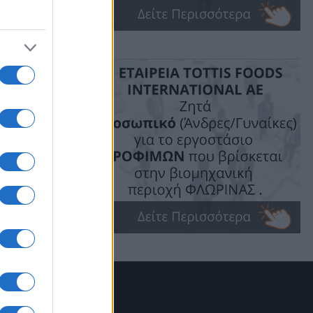
δέσποτα
:00 στην
α σκυλιά
πό τα ζώα
όβο.