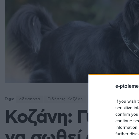
e-ptoleme
Tags:
αδέσποτα
Ειδήσεις Κοζάνη
επίθεση σκύλου
Κοζ
If you wish 
sensitive in
Κοζάνη: Γυναίκ
confirm you
continue se
information 
να σωθεί από ε
further disc