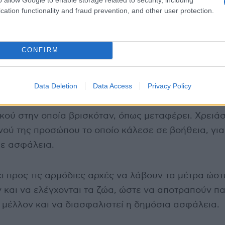
cation functionality and fraud prevention, and other user protection.
CONFIRM
προσπάθειά της να προστατευτεί, αναγκάστηκε να 
χτη, όπου και εγκλωβίστηκε προσωρινά, καλώντας 
Data Deletion
Data Access
Privacy Policy
ινε έξω από τον φράχτη, γεγονός που επιδείνωσε τ
κού στην οποία βρισκόταν, όπως μεταφέρει. Χρειάσ
νού της προσώπου το οποίο κάλεσε σε βοήθεια, για
ε ασφάλεια.
ι προς τις αρμόδιες αρχές να λάβουν τα μέτρα ώστ
 και να ελέγχονται τα ζώα, ώστε να αποτραπούν π
 μέλλον και να διασφαλιστεί η δημόσια ασφάλεια.