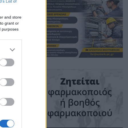
B’s List of
er and store
to grant or
ed purposes
ime: 1 min read
ις!
σκυλιά