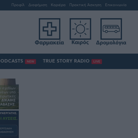
Προφίλ
Διαφήμιση
Καριέρα
Πρακτική Άσκηση
Επικοινωνία
PODCASTS
TRUE STORY RADIO
NEW
LIVE