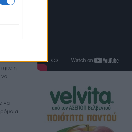
τρέξει και
σε βοήθεια.
ην
τηκε η
 να
ε να
αρόμοια