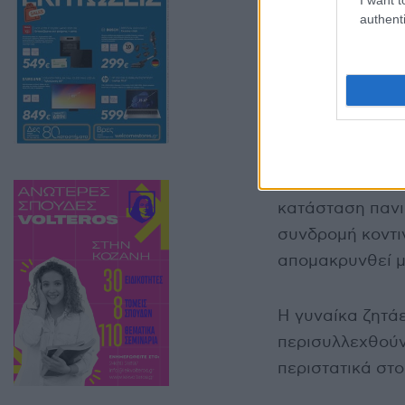
authenti
Η γυναίκα στην 
να πηδήξει φρά
Το σκυλί παρέμε
κατάσταση πανι
συνδρομή κοντι
απομακρυνθεί μ
Η γυναίκα ζητάε
περισυλλεχθούν
περιστατικά στο