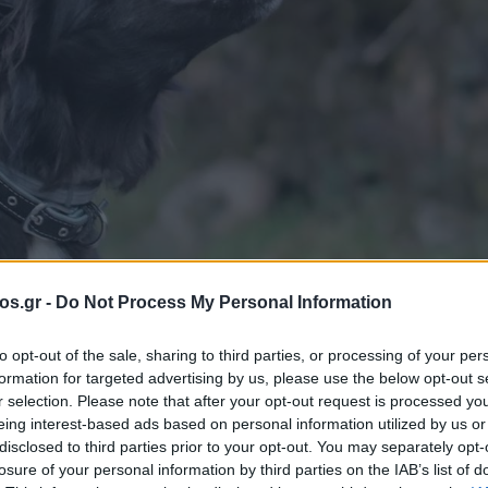
os.gr -
Do Not Process My Personal Information
άνη
Νέα Κοζάνη
σκύλος
to opt-out of the sale, sharing to third parties, or processing of your per
formation for targeted advertising by us, please use the below opt-out s
α πήδηξε φράχτη 
r selection. Please note that after your opt-out request is processed y
eing interest-based ads based on personal information utilized by us or
disclosed to third parties prior to your opt-out. You may separately opt-
πιθετικό αδέσποτ
losure of your personal information by third parties on the IAB’s list of