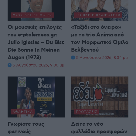
ΜΟΥΣΙΚΈΣ ΕΠΙΛΟΓΈΣ
ΤΟΠΙΚΉ ΕΠΙΚΑΙΡΌΤΗΤΑ
Οι μουσικές επιλογές
«Ταξίδι στο όνειρο»
του e-ptolemeos.gr:
με το trio Anima από
Julio Iglesias – Du Bist
τον Μορφωτικό Όμιλο
Die Sonne In Meinen
Βελβεντού
Augen (1973)
5 Αυγούστου 2026, 8:34 μμ
5 Αυγούστου 2026, 9:00 μμ
ΑΘΛΗΤΙΚΆ
ΠΡΟΤΆΣΕΙΣ
Γνωρίστε τους
Δείτε το νέο
φετινούς
φυλλάδιο προσφορών