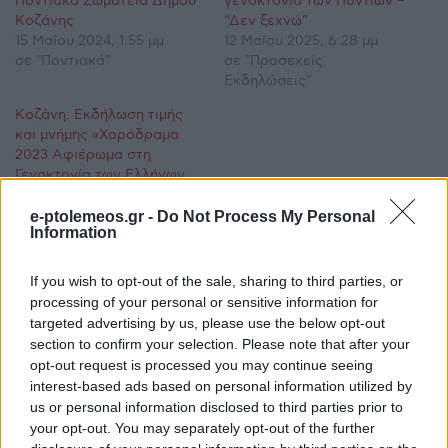
Ποντιακά Σωματεία Δήμου
γενοκτονία των Ποντίων –
Κοζάνης
“Δεν ξεχνώ”
15 Μαΐου 2024, 1:55 μμ
12 Μαΐου 2025, 6:28 μμ
σε "Ποντιακά"
σε "Προσεχείς
Εκδηλώσεις"
Κοζάνη: Εκδήλωση τιμής
και μνήμης «Χορόδραμα
2023 Αφιέρωμα στη
Γενοκτονία των Ελλήνων
του Πόντου
16 Μαΐου 2023, 1:42 μμ
e-ptolemeos.gr -
Do Not Process My Personal
Information
σε "Κοινωνία"
If you wish to opt-out of the sale, sharing to third parties, or
processing of your personal or sensitive information for
Ακολουθήστε μας στο
Google News
targeted advertising by us, please use the below opt-out
και μάθετε πρώτοι όλες τις ειδήσεις!
section to confirm your selection. Please note that after your
opt-out request is processed you may continue seeing
interest-based ads based on personal information utilized by
us or personal information disclosed to third parties prior to
your opt-out. You may separately opt-out of the further