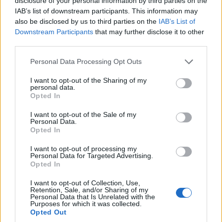
disclosure of your personal information by third parties on the
IAB’s list of downstream participants. This information may
also be disclosed by us to third parties on the
IAB’s List of
Downstream Participants
that may further disclose it to other
third parties.
Please note that this website/app uses one or more Google
Personal Data Processing Opt Outs
services and may gather and store information including but
not limited to your visit or usage behaviour. You may click to
I want to opt-out of the Sharing of my
personal data.
grant or deny consent to Google and its third-party tags to
Opted In
use your data for below specified purposes in below Google
consent section.
I want to opt-out of the Sale of my
Personal Data.
Opted In
I want to opt-out of processing my
Personal Data for Targeted Advertising.
Opted In
I want to opt-out of Collection, Use,
Retention, Sale, and/or Sharing of my
Personal Data that Is Unrelated with the
Purposes for which it was collected.
Opted Out