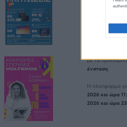
authenti
Παράθυρο 3 ημε
Οι δικαιούχοι 
με τα προσωριν
ένσταση
.
Η πλατφόρμα γι
2026 και ώρα 11
2026 και ώρα 23