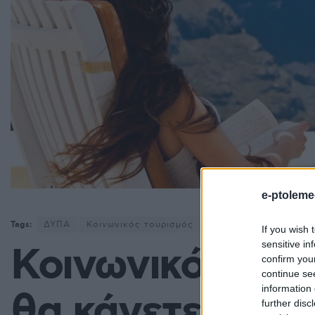
e-ptoleme
Tags:
ΔΥΠΑ
Κοινωνικός τουρισμός
If you wish 
sensitive in
Κοινωνικός Του
confirm you
continue se
information 
θα κάνετε ένστ
further disc