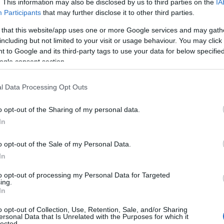
. This information may also be disclosed by us to third parties on the
IA
Participants
that may further disclose it to other third parties.
 that this website/app uses one or more Google services and may gath
including but not limited to your visit or usage behaviour. You may click 
 to Google and its third-party tags to use your data for below specifi
ogle consent section.
Reading T
l Data Processing Opt Outs
News
και μάθετε πρώτοι όλες τις ειδήσε
o opt-out of the Sharing of my personal data.
In
o opt-out of the Sale of my Personal Data.
In
to opt-out of processing my Personal Data for Targeted
ing.
In
αν χθες, Παρασκευή 15 Μαΐου 2
o opt-out of Collection, Use, Retention, Sale, and/or Sharing
ersonal Data that Is Unrelated with the Purposes for which it
lected.