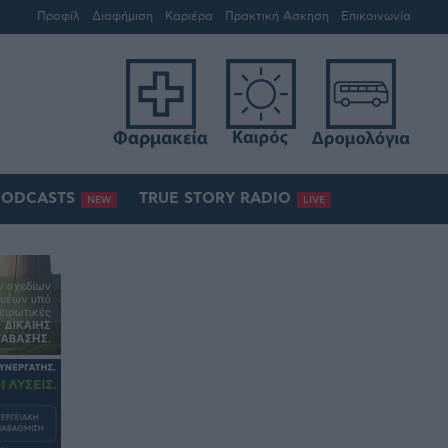
Προφίλ
Διαφήμιση
Καριέρα
Πρακτική Άσκηση
Επικοινωνία
PODCASTS
TRUE STORY RADIO
NEW
LIVE