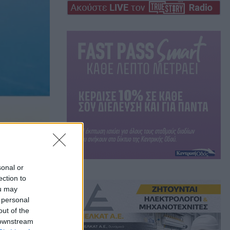
sonal or
ection to
ς
ou may
 personal
out of the
 downstream