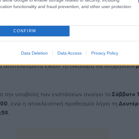
cation functionality and fraud prevention, and other user protection.
CONFIRM
ρών για τις ενστάσεις
Data Deletion
Data Access
Privacy Policy
που υπέβαλαν ηλεκτρονική αίτηση συμμετοχής και δ
μ
ά αποτελέσματα έχουν το δικαίωμα να υποβάλουν
Σάββατο 
α την υποβολή των ενστάσεων ανοίγει το
:00
Δευτέρ
, ενώ η αποκλειστική προθεσμία λήγει τη
:59
.