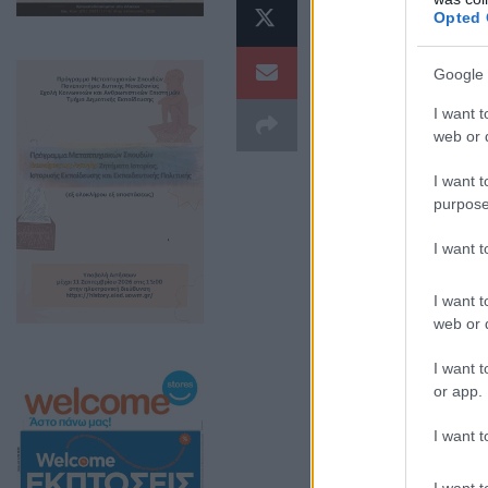
στον ιστό
Opted 
Απασχόλησ
Google 
του Προγρ
I want t
Εργαζομέν
web or d
I want t
Το φετινό πρόγ
purpose
(vouchers)
, με 
I want 
ευρώ
.
I want t
web or d
I want t
or app.
I want t
I want t