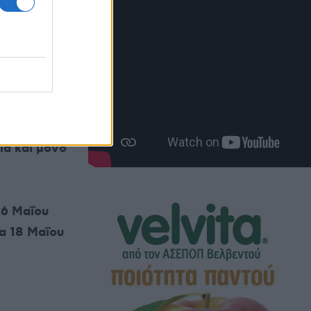
ιαφωνούν
ία και μόνο
16 Μαΐου
α 18 Μαΐου