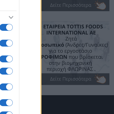
ούχων
ταγές
μμύρια