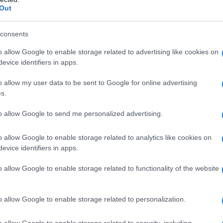
τοπο της Δημόσιας Υπηρεσίας
Out
ης οι προσωρινοί πίνακες Δικαι
consents
άμματος Κοινωνικού Τουρισμού
o allow Google to enable storage related to advertising like cookies on
ων – Ανέργων 2026-2027.
evice identifiers in apps.
o allow my user data to be sent to Google for online advertising
300.000 επι
ραμμα είναι διευρυμένο, καθώς αφορά
s.
50 εκατο
τον συνολικό προϋπολογισμό να αγγίζει τα
to allow Google to send me personalized advertising.
o allow Google to enable storage related to analytics like cookies on
evice identifiers in apps.
o allow Google to enable storage related to functionality of the website
o allow Google to enable storage related to personalization.
o allow Google to enable storage related to security, including