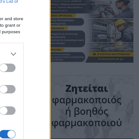
B’s List of
er and store
to grant or
ed purposes
ime: 1 min read
ις!
026,