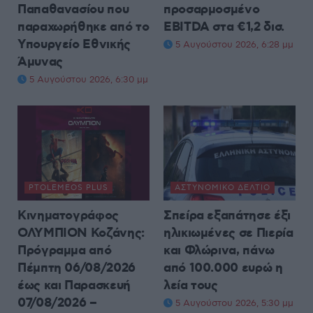
Παπαθανασίου που
προσαρμοσμένο
παραχωρήθηκε από το
EBITDA στα €1,2 δισ.
Υπουργείο Εθνικής
5 Αυγούστου 2026, 6:28 μμ
Άμυνας
5 Αυγούστου 2026, 6:30 μμ
PTOLEMEOS PLUS
ΑΣΤΥΝΟΜΙΚΌ ΔΕΛΤΊΟ
Κινηματογράφος
Σπείρα εξαπάτησε έξι
ΟΛΥΜΠΙΟΝ Κοζάνης:
ηλικιωμένες σε Πιερία
Πρόγραμμα από
και Φλώρινα, πάνω
Πέμπτη 06/08/2026
από 100.000 ευρώ η
έως και Παρασκευή
λεία τους
07/08/2026 –
5 Αυγούστου 2026, 5:30 μμ