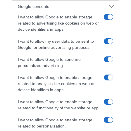
«Το αντάμωμα» και ο
Google consents
– Λαογραφικός Πολιτιστικός Σύλλογος
I want to allow Google to enable storage
Πελαργού.
related to advertising like cookies on web or
device identifiers in apps.
I want to allow my user data to be sent to
Google for online advertising purposes.
I want to allow Google to send me
personalized advertising.
Σχετικά
Το κοινό ψήφισμα των 16
«Ευξείνιος Κύκλος»:
I want to allow Google to enable storage
Συλλόγων της Εορδαίας
Εκδηλώσεις Μνήμης από τα
related to analytics like cookies on web or
για την Γενοκτονία των
Ποντιακά Σωματεία Δήμου
device identifiers in apps.
Ελλήνων του Πόντου
Κοζάνης
19 Μαΐου 2023, 6:00 μμ
15 Μαΐου 2024, 1:55 μμ
I want to allow Google to enable storage
σε "Ποντιακά"
σε "Ποντιακά"
related to functionality of the website or app.
Π. Σαββίδης: «Δεν ξεχνώ –
I want to allow Google to enable storage
Ζητούμε αναγνώριση της
related to personalization.
Ποντιακής Γενοκτονίας»