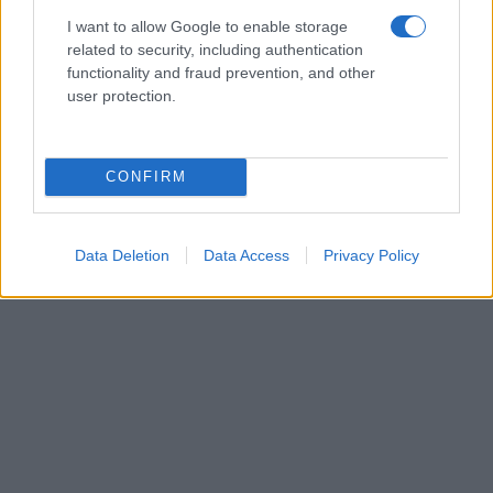
14 Μαΐου 2026, 4:45 μμ
I want to allow Google to enable storage
σε "True Story Radio"
related to security, including authentication
functionality and fraud prevention, and other
user protection.
Ακολουθήστε μας στο
Google News
και μάθετε πρώτοι όλες τις ειδήσεις!
CONFIRM
Data Deletion
Data Access
Privacy Policy