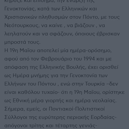
κήρυξε και επίσημα, την έναρξη της
Γενοκτονίας, κατά των Ελληνικών και
Χριστιανικών πληθυσμών στον Πόντο, με τους
Νεότουρκους, να καίνε , να βιάζουν , να
λεηλατούν και να σφάζουν, όποιους έβρισκαν
μπροστά τους.
Η 19η Μαϊου αποτελεί μία ημέρα-ορόσημο,
αφού από τον Φεβρουάριο του 1994 και με
απόφαση της Ελληνικής Βουλής, έχει ορισθεί
ως Ημέρα μνήμης για την Γενοκτονία των
Ελλήνων του Πόντου , ενώ στην Τουρκία –δεν
είναι καθόλου τυχαίο- ότι η 19η Μαϊου, ορίστηκε
ως Εθνική μέρα γιορτής και ημέρα νεολαίας.
Σήμερα, εμείς, οι Ποντιακοί-Πολιτιστικοί
Σύλλογοι της ευρύτερης περιοχής Εορδαίας-
απόγονοι τρίτης και τέταρτης γενιάς-