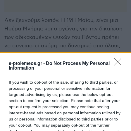
Δεν ξεχνούμε λοιπόν. Η 19Η Μαϊου, είναι μια
Ημέρα Μνήμης και ο αγώνας για την δικαίωση
των αδικοχαμένων ψυχών του Πόντου πρέπει
να συνεχιστεί ακόμη πιο δυναμικά από όλους
μας , καθώς και από το σύνολο του Ελληνισμού.
e-ptolemeos.gr -
Do Not Process My Personal
Πτολεμαϊδα: 19 Μαϊου 2024
Information
ΟΙ ΠΟΝΤΙΑΚΟΙ-ΠΟΛΙΤΙΣΤΙΚΟΙ ΣΥΛΛΟΓΟΙ
If you wish to opt-out of the sale, sharing to third parties, or
processing of your personal or sensitive information for
targeted advertising by us, please use the below opt-out
– Ποντιακός Σύλλογος Πτολεμαϊδας
section to confirm your selection. Please note that after your
– Πολιτιστικός Μορφωτικός Σύλλογος Ποντίων
opt-out request is processed you may continue seeing
Άρδασσας «Η Άρδασσα»
interest-based ads based on personal information utilized by
us or personal information disclosed to third parties prior to
– Σύλλογος Ποντίων Αναρράχης
your opt-out. You may separately opt-out of the further
– Πολιτιστικός Σύλλογος Ανατολικού «Η