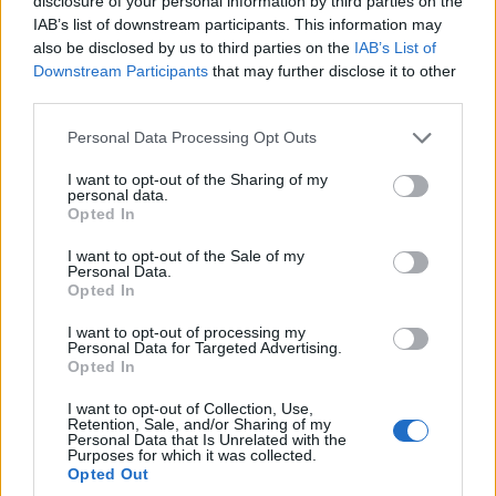
disclosure of your personal information by third parties on the
Ανατολή»
IAB’s list of downstream participants. This information may
also be disclosed by us to third parties on the
IAB’s List of
– Πολιτιστικός Σύλλογος Ασβεστόπετρας
Downstream Participants
that may further disclose it to other
– Πολιτιστικός -Ποντιακός Σύλλογος Κομνηνών
third parties.
– Ποντιακός Σύλλογος Πενταβρύσου «Ο
Please note that this website/app uses one or more Google
Personal Data Processing Opt Outs
Διγενής»
services and may gather and store information including but
not limited to your visit or usage behaviour. You may click to
I want to opt-out of the Sharing of my
– Πολιτιστική Λέσχη Ποντίων Περδίκκα
personal data.
grant or deny consent to Google and its third-party tags to
Opted In
– Ποντιακός και Μικρασιατικός Σύλλογος
use your data for below specified purposes in below Google
Καρυοχωρίου
consent section.
I want to opt-out of the Sale of my
Personal Data.
– Εύξεινος Λέσχη Φιλώτα
Opted In
– Πολιτιστικός Σύλλογος Ποντοκώμης
I want to opt-out of processing my
– Ποντιακός Σύλλογος Βεγόρας «Η
Personal Data for Targeted Advertising.
Opted In
Μαυροθάλασσα»
I want to opt-out of Collection, Use,
– Πολιτιστικός Σύλλογος Πύργων Εορδαίας «Η
Retention, Sale, and/or Sharing of my
Personal Data that Is Unrelated with the
Καστράνιτσα»
Purposes for which it was collected.
– Πολιτιστικός Μορφωτικός Σύλλογος Σπηλιάς
Opted Out