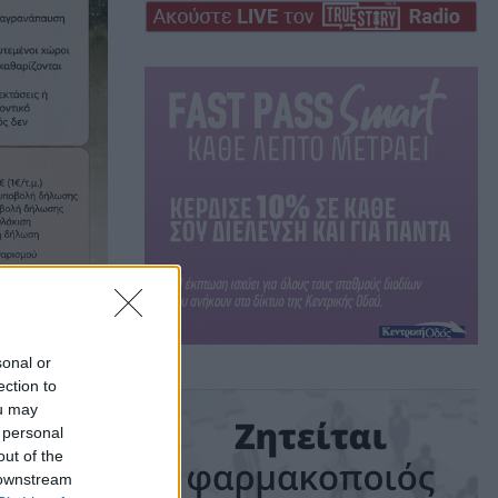
sonal or
ection to
ou may
 personal
out of the
 downstream