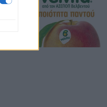
χετικών
ς