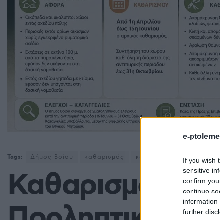
e-ptoleme
Tags:
Δήμος Βοΐου
καθαρισμός
καθαρισμός οικοπέδων
If you wish 
sensitive in
Καθαρισμός Οικ
confirm you
continue se
information 
Προληπτικά Μέτ
further disc