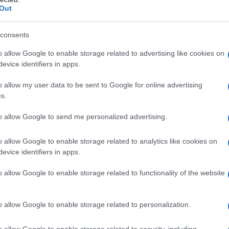
ύ οικοπέδων από την 1
Απριλίου 
η
Out
ς Αντιπυρικής Περιόδου 2026, η ο
consents
ό 1
Μαΐου έως και 31
Οκτωβρίου,
η
η
o allow Google to enable storage related to advertising like cookies on
 Τμήμα Πολιτικής Προστασίας το
evice identifiers in apps.
ου ενημερώνει τους δημότες ότι,
o allow my user data to be sent to Google for online advertising
s.
ε την Κοινή Υπουργική Απόφασ
to allow Google to send me personalized advertising.
 (ΦΕΚ 2323/Β/24-04-2026), ισχύο
ένες υποχρεώσεις σχετικά με τον
o allow Google to enable storage related to analytics like cookies on
evice identifiers in apps.
 οικοπέδων και λοιπών ακάλυπτω
o allow Google to enable storage related to functionality of the website
 στόχο την πρόληψη εκδήλωσης κ
 πυρκαγιών.
o allow Google to enable storage related to personalization.
 μέτρων αφορά ιδιοκτήτες, επικαρπωτές, μισθωτές
o allow Google to enable storage related to security, including