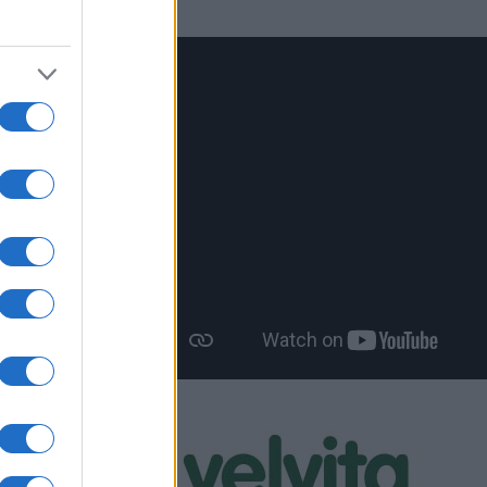
και
ποία
 το
υ
η ΥΠ
υν
ν
αι
,