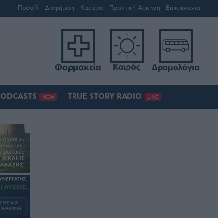
Προφίλ
Διαφήμιση
Καριέρα
Πρακτική Άσκηση
Επικοινωνία
PODCASTS
TRUE STORY RADIO
NEW
LIVE