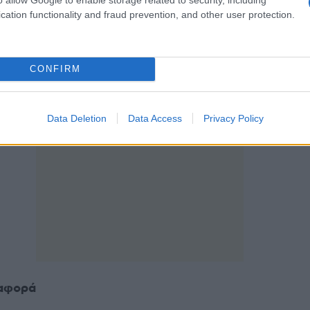
cation functionality and fraud prevention, and other user protection.
ι κάθε πρόσωπο που έχει τη χρήση ή τη νομή των σ
ο τη μείωση του κινδύνου εκδήλωσης και εξάπλωση
CONFIRM
Data Deletion
Data Access
Privacy Policy
 αφορά