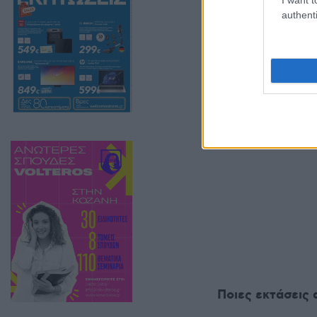
authenti
υπομισθωτές κα
χώρων, με στόχ
πυρκαγιάς.
Ποιες εκτάσεις