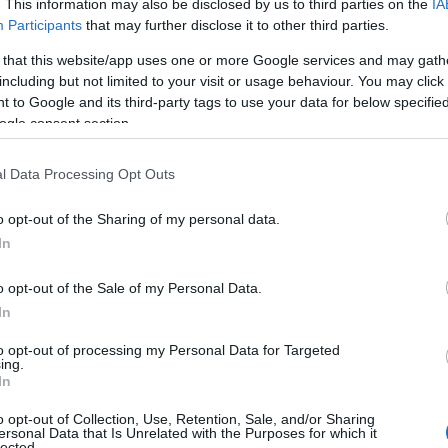
. This information may also be disclosed by us to third parties on the
IA
Participants
that may further disclose it to other third parties.
ίοδο 2026
 that this website/app uses one or more Google services and may gath
including but not limited to your visit or usage behaviour. You may click 
 to Google and its third-party tags to use your data for below specifi
ogle consent section.
ική Επικαιρότητα
Reading T
l Data Processing Opt Outs
News
και μάθετε πρώτοι όλες τις ειδήσε
o opt-out of the Sharing of my personal data.
In
o opt-out of the Sale of my Personal Data.
In
to opt-out of processing my Personal Data for Targeted
ing.
In
αρξη της αντιπυρικής περιόδου
o opt-out of Collection, Use, Retention, Sale, and/or Sharing
ersonal Data that Is Unrelated with the Purposes for which it
lected.