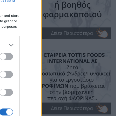
B’s List of
er and store
to grant or
ed purposes
ime: 1 min read
ις!