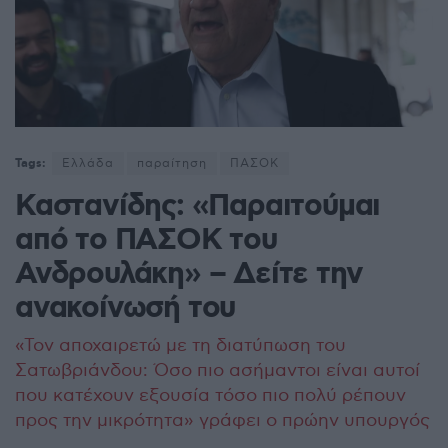
Tags:
Ελλάδα
παραίτηση
ΠΑΣΟΚ
Καστανίδης: «Παραιτούμαι
από το ΠΑΣΟΚ του
Ανδρουλάκη» – Δείτε την
ανακοίνωσή του
«Τον αποχαιρετώ με τη διατύπωση του
Σατωβριάνδου: Όσο πιο ασήμαντοι είναι αυτοί
που κατέχουν εξουσία τόσο πιο πολύ ρέπουν
προς την μικρότητα» γράφει ο πρώην υπουργός