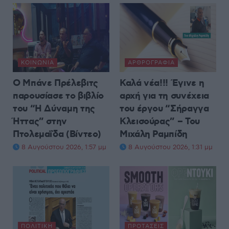
ΚΟΙΝΩΝΊΑ
ΑΡΘΡΟΓΡΑΦΊΑ
Ο Μπάνε Πρέλεβιτς
Καλά νέα!!! Έγινε η
παρουσίασε το βιβλίο
αρχή για τη συνέχεια
του “Η Δύναμη της
του έργου “Σήραγγα
Ήττας” στην
Κλεισούρας” – Του
Πτολεμαΐδα (Βίντεο)
Μιχάλη Ραμπίδη
8 Αυγούστου 2026, 1:57 μμ
8 Αυγούστου 2026, 1:31 μμ
ΠΟΛΙΤΙΚΉ
ΠΡΟΤΆΣΕΙΣ