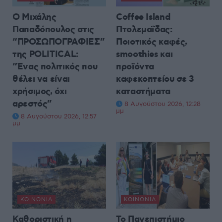
Ο Μιχάλης
Coffee Island
Παπαδόπουλος στις
Πτολεμαΐδας:
“ΠΡΟΣΩΠΟΓΡΑΦΙΕΣ”
Ποιοτικός καφές,
της POLITICAL:
smoothies και
“Ένας πολιτικός που
προϊόντα
θέλει να είναι
καφεκοπτείου σε 3
χρήσιμος, όχι
καταστήματα
αρεστός”
8 Αυγούστου 2026, 12:28
μμ
8 Αυγούστου 2026, 12:57
μμ
ΚΟΙΝΩΝΊΑ
ΚΟΙΝΩΝΊΑ
Καθοριστική η
Το Πανεπιστήμιο