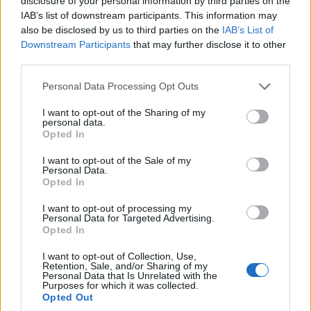
disclosure of your personal information by third parties on the
IAB’s list of downstream participants. This information may
also be disclosed by us to third parties on the
IAB’s List of
Ο ισχυρισμός του κ. Ανδρουλάκη είναι
Downstream Participants
that may further disclose it to other
προσβλητικός, ανιστόρητος και υστερόβουλος.
third parties.
Υστερόβουλος, γιατί ο κ. Ανδρουλάκης θέλει
Please note that this website/app uses one or more Google
Personal Data Processing Opt Outs
βιαστικά να προσπερνά την οδυνηρή αλήθεια,
services and may gather and store information including but
not limited to your visit or usage behaviour. You may click to
I want to opt-out of the Sharing of my
ότι τα περισσότερα των ελεγχόμενων πολιτικών
personal data.
grant or deny consent to Google and its third-party tags to
Opted In
προσώπων για τρέχουσες σκανδαλώδεις
use your data for below specified purposes in below Google
υποθέσεις έχουν μικρή κοινοβουλευτική
consent section.
I want to opt-out of the Sale of my
Personal Data.
θητεία, στην υπόθεση δε του ΟΠΕΚΕΠΕ, κατά
Opted In
διαβολική σύμπτωση, ερευνώνται άνθρωποι
I want to opt-out of processing my
συνδεόμενοι στενά μαζί του, ένας εξ αυτών
Personal Data for Targeted Advertising.
Opted In
είναι και προφυλακισμένος.
Ανιστόρητος και προσβλητικός για
I want to opt-out of Collection, Use,
Retention, Sale, and/or Sharing of my
Personal Data that Is Unrelated with the
προσωπικότητες της σύγχρονης πολιτικής
Purposes for which it was collected.
ιστορίας μας, με πολύχρονη παρουσία στην
Opted Out