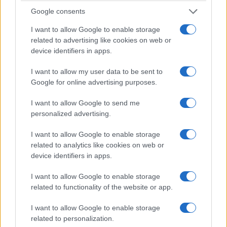
πολιτική και στη Βουλή, προσωπικότητες που
Google consents
έλαμψαν με το ηθικό παράδειγμά τους, τίμησαν
I want to allow Google to enable storage
τη Δημοκρατία, υπηρέτησαν την κοινωνία των
related to advertising like cookies on web or
πολιτών και όχι των πελατών.
device identifiers in apps.
I want to allow my user data to be sent to
Ο Κωστής Στεφανόπουλος, ο Αναστάσιος
Google for online advertising purposes.
Πεπονής, ο Ιωάννης Αλευράς ή ο Γιάννης
Χαραλαμπόπουλος θα είχαν υποστεί την
I want to allow Google to send me
personalized advertising.
δοκιμασία να τεθούν υπό την κρίση του
επιτήδειου Ανδρουλάκη, αν ήταν συγκαιρινός
I want to allow Google to enable storage
related to analytics like cookies on web or
τους.
device identifiers in apps.
Σε ό,τι με αφορά, μου αρκεί το γεγονός ότι οι
I want to allow Google to enable storage
πολίτες αναγνωρίζουν στο πρόσωπό μου τον
related to functionality of the website or app.
άνθρωπο που συνέταξε τον ιδρυτικό νόμο για
I want to allow Google to enable storage
τον Συνήγορο του Πολίτη, που ίδρυσε την
related to personalization.